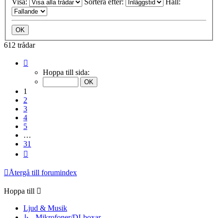
Visa:
Sortera efter:
Håll:
612 trådar
Sida
1
Hoppa till sida:
av
31
1
2
3
4
5
…
31
Nästa
Återgå till forumindex
Hoppa till
Ljud & Musik
↳ Mikrofoner/DI-boxar