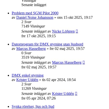
Visningar
Senaste inlägget
Problem med SGM Pilot 2000
av
Daniel Noise Johansson
»
ons 15 okt 2025, 19:17
2
Svar
7149
Visningar
Senaste inlägget
av
Nicke Löfgren
fre 17 okt 2025, 19:15
Datorprogram för DMX styrning utan ljusbord
av
Marcus Hasselberg
»
fre 02 maj 2025, 19:57
0
Svar
3519
Visningar
Senaste inlägget
av
Marcus Hasselberg
fre 02 maj 2025, 19:57
DMX enkel styrning
av
Krister Uddén
»
tis 02 apr 2024, 18:54
2
Svar
11269
Visningar
Senaste inlägget
av
Krister Uddén
fre 05 apr 2024, 07:26
Synka rörelser, ljus och ljud