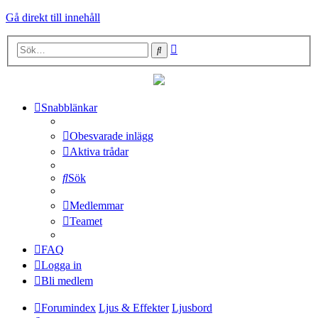
Gå direkt till innehåll
Avancerad
Sök
sökning
Snabblänkar
Obesvarade inlägg
Aktiva trådar
Sök
Medlemmar
Teamet
FAQ
Logga in
Bli medlem
Forumindex
Ljus & Effekter
Ljusbord