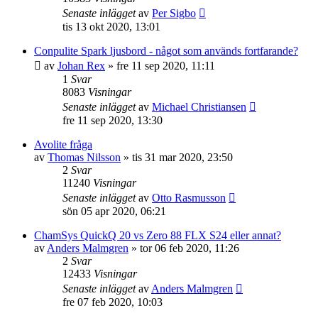
Senaste inlägget
av
Per Sigbo
tis 13 okt 2020, 13:01
Conpulite Spark ljusbord - något som används fortfarande?
av
Johan Rex
»
fre 11 sep 2020, 11:11
1
Svar
8083
Visningar
Senaste inlägget
av
Michael Christiansen
fre 11 sep 2020, 13:30
Avolite fråga
av
Thomas Nilsson
»
tis 31 mar 2020, 23:50
2
Svar
11240
Visningar
Senaste inlägget
av
Otto Rasmusson
sön 05 apr 2020, 06:21
ChamSys QuickQ 20 vs Zero 88 FLX S24 eller annat?
av
Anders Malmgren
»
tor 06 feb 2020, 11:26
2
Svar
12433
Visningar
Senaste inlägget
av
Anders Malmgren
fre 07 feb 2020, 10:03