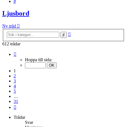
Sök
Ljusbord
Ny tråd
Avancerad
Sök
sökning
612 trådar
Sida
1
Hoppa till sida:
av
31
1
2
3
4
5
…
31
Nästa
Trådar
Svar