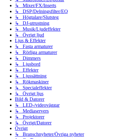
↳ Mixer/FX/Inserts
↳ DSP/Delningsfilter/EQ
↳ Högtalare/Slutsteg
↳ DJ-utrustning
↳ Musik/Ljudeffekter
↳ Övrigt ljud
Ljus & Effekter
↳ Fasta armaturer
↳ Rörliga armaturer
↳ Dimmers
↳ Ljusbord
↳ Effekter
↳ Ljussättning
↳ Rökmaskiner
↳ Specialeffekter
↳ Övrigt ljus
Bild & Datorer
↳ LED-/videoväggar
↳ Mediaservers
↳ Projektorer
↳ Övrigt/Datorer
Övrigt
↳ Branschnyheter/Övriga nyheter