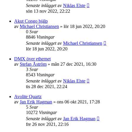
Senaste inlägget
av
Niklas Elste
sön 13 nov 2022, 22:22
Akut Congo hjälp
av
Michael Christiansen
»
lör 18 jun 2022, 20:20
0
Svar
8846
Visningar
Senaste inlägget
av
Michael Christiansen
lör 18 jun 2022, 20:20
DMX över ethernet
av
Stefan Åström
»
mån 27 dec 2021, 16:30
3
Svar
8543
Visningar
Senaste inlägget
av
Niklas Elste
tis 28 dec 2021, 22:24
Avolite Quartz
av
Jan Erik Hagman
»
ons 06 okt 2021, 17:28
5
Svar
10272
Visningar
Senaste inlägget
av
Jan Erik Hagman
fre 26 nov 2021, 22:16