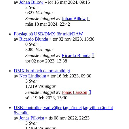
av
Johan Billow
»
lör 16 mar 2024, 09:15
2
Svar
6327
Visningar
Senaste inlägget
av
Johan Billow
mån 18 mar 2024, 22:42
Förslag på USB/DMX för midi/DAW
av
Ricardo Blunda
»
tor 02 nov 2023, 13:38
0
Svar
8085
Visningar
Senaste inlägget
av
Ricardo Blunda
tor 02 nov 2023, 13:38
DMX bord och dator samtidigt
av
Neo Lindholm
»
tor 16 feb 2023, 09:30
3
Svar
17219
Visningar
Senaste inlägget
av
Jonas Larsson
sön 19 feb 2023, 15:30
USB-controller, vad väljer jag när det jag vill ha är slut
överallt.
av
Jonas Pilkvist
»
tis 08 nov 2022, 22:23
3
Svar
12269
Visningar