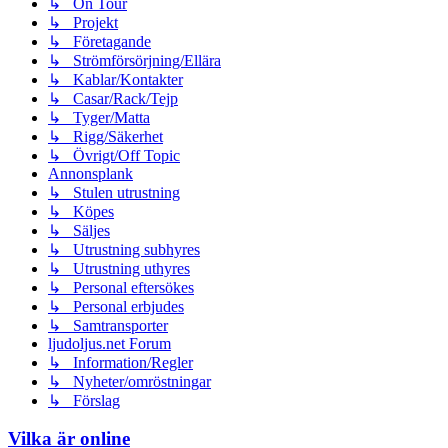
↳ On Tour
↳ Projekt
↳ Företagande
↳ Strömförsörjning/Ellära
↳ Kablar/Kontakter
↳ Casar/Rack/Tejp
↳ Tyger/Matta
↳ Rigg/Säkerhet
↳ Övrigt/Off Topic
Annonsplank
↳ Stulen utrustning
↳ Köpes
↳ Säljes
↳ Utrustning subhyres
↳ Utrustning uthyres
↳ Personal eftersökes
↳ Personal erbjudes
↳ Samtransporter
ljudoljus.net Forum
↳ Information/Regler
↳ Nyheter/omröstningar
↳ Förslag
Vilka är online