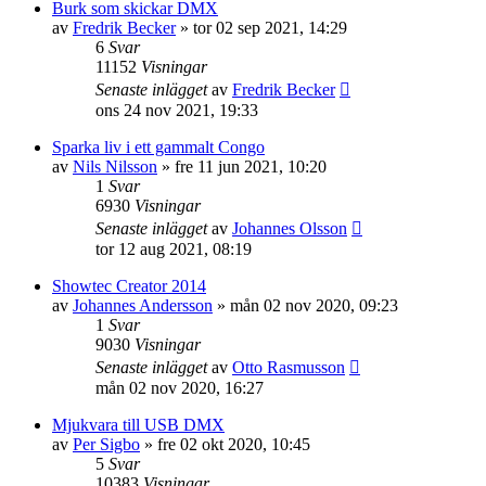
Burk som skickar DMX
av
Fredrik Becker
»
tor 02 sep 2021, 14:29
6
Svar
11152
Visningar
Senaste inlägget
av
Fredrik Becker
ons 24 nov 2021, 19:33
Sparka liv i ett gammalt Congo
av
Nils Nilsson
»
fre 11 jun 2021, 10:20
1
Svar
6930
Visningar
Senaste inlägget
av
Johannes Olsson
tor 12 aug 2021, 08:19
Showtec Creator 2014
av
Johannes Andersson
»
mån 02 nov 2020, 09:23
1
Svar
9030
Visningar
Senaste inlägget
av
Otto Rasmusson
mån 02 nov 2020, 16:27
Mjukvara till USB DMX
av
Per Sigbo
»
fre 02 okt 2020, 10:45
5
Svar
10383
Visningar