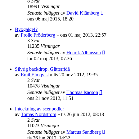
8
Svar
18991
Visningar
Senaste inlägget
av
David Klämberg
ons 06 maj 2015, 18:20
Byxgalge!?
av
Prolle Fröderberg
»
ons 01 maj 2013, 22:57
3
Svar
11235
Visningar
Senaste inlägget
av
Henrik Albinsson
tor 02 maj 2013, 07:36
Silvrig backdrop, Glitterridå
av
Emil Elmqvist
»
tis 20 nov 2012, 19:35
2
Svar
10478
Visningar
Senaste inlägget
av
Thomas Isacson
ons 21 nov 2012, 11:51
Inteckning av scenpodier
av
Tomas Nordström
»
tis 26 jun 2012, 08:18
2
Svar
11023
Visningar
Senaste inlägget
av
Marcus Sandberg
tis 26 jun 2012, 14:32