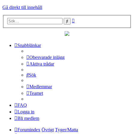
Gå direkt till innehåll
Avancerad
Sök
sökning
Snabblänkar
Obesvarade inlägg
Aktiva trådar
Sök
Medlemmar
Teamet
FAQ
Logga in
Bli medlem
Forumindex
Övrigt
Tyger/Matta