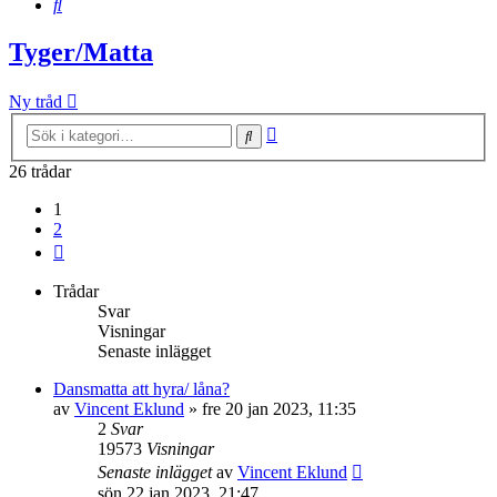
Sök
Tyger/Matta
Ny tråd
Avancerad
Sök
sökning
26 trådar
1
2
Nästa
Trådar
Svar
Visningar
Senaste inlägget
Dansmatta att hyra/ låna?
av
Vincent Eklund
»
fre 20 jan 2023, 11:35
2
Svar
19573
Visningar
Senaste inlägget
av
Vincent Eklund
sön 22 jan 2023, 21:47