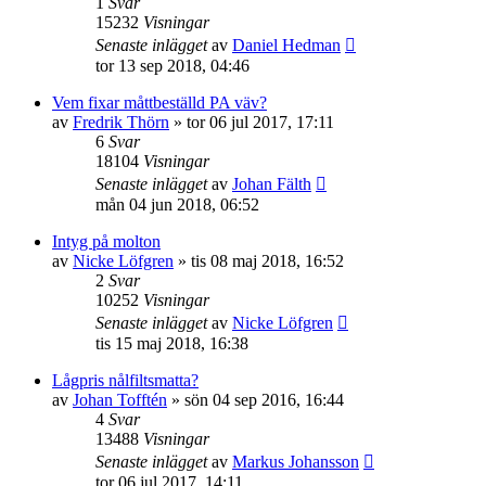
1
Svar
15232
Visningar
Senaste inlägget
av
Daniel Hedman
tor 13 sep 2018, 04:46
Vem fixar måttbeställd PA väv?
av
Fredrik Thörn
»
tor 06 jul 2017, 17:11
6
Svar
18104
Visningar
Senaste inlägget
av
Johan Fälth
mån 04 jun 2018, 06:52
Intyg på molton
av
Nicke Löfgren
»
tis 08 maj 2018, 16:52
2
Svar
10252
Visningar
Senaste inlägget
av
Nicke Löfgren
tis 15 maj 2018, 16:38
Lågpris nålfiltsmatta?
av
Johan Tofftén
»
sön 04 sep 2016, 16:44
4
Svar
13488
Visningar
Senaste inlägget
av
Markus Johansson
tor 06 jul 2017, 14:11