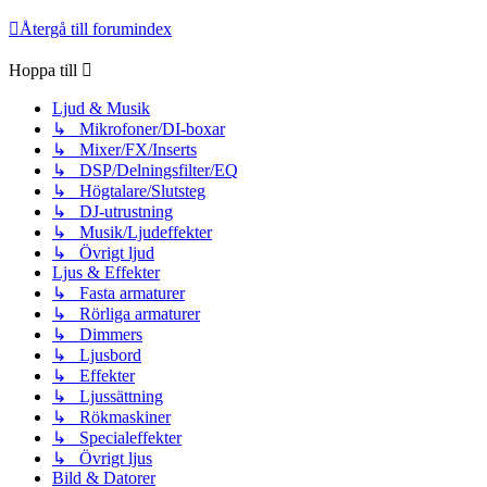
Återgå till forumindex
Hoppa till
Ljud & Musik
↳ Mikrofoner/DI-boxar
↳ Mixer/FX/Inserts
↳ DSP/Delningsfilter/EQ
↳ Högtalare/Slutsteg
↳ DJ-utrustning
↳ Musik/Ljudeffekter
↳ Övrigt ljud
Ljus & Effekter
↳ Fasta armaturer
↳ Rörliga armaturer
↳ Dimmers
↳ Ljusbord
↳ Effekter
↳ Ljussättning
↳ Rökmaskiner
↳ Specialeffekter
↳ Övrigt ljus
Bild & Datorer