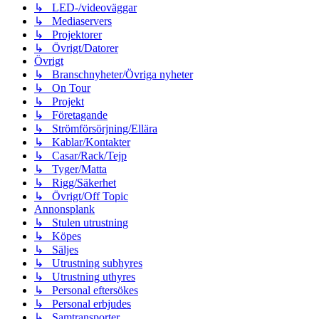
↳ LED-/videoväggar
↳ Mediaservers
↳ Projektorer
↳ Övrigt/Datorer
Övrigt
↳ Branschnyheter/Övriga nyheter
↳ On Tour
↳ Projekt
↳ Företagande
↳ Strömförsörjning/Ellära
↳ Kablar/Kontakter
↳ Casar/Rack/Tejp
↳ Tyger/Matta
↳ Rigg/Säkerhet
↳ Övrigt/Off Topic
Annonsplank
↳ Stulen utrustning
↳ Köpes
↳ Säljes
↳ Utrustning subhyres
↳ Utrustning uthyres
↳ Personal eftersökes
↳ Personal erbjudes
↳ Samtransporter