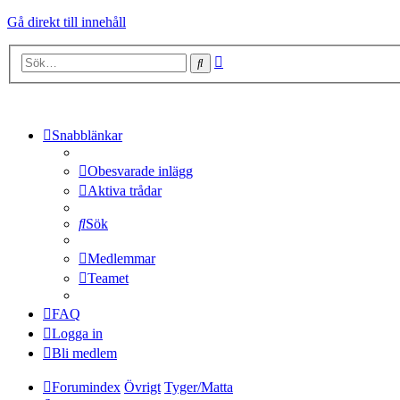
Gå direkt till innehåll
Avancerad
Sök
sökning
Snabblänkar
Obesvarade inlägg
Aktiva trådar
Sök
Medlemmar
Teamet
FAQ
Logga in
Bli medlem
Forumindex
Övrigt
Tyger/Matta