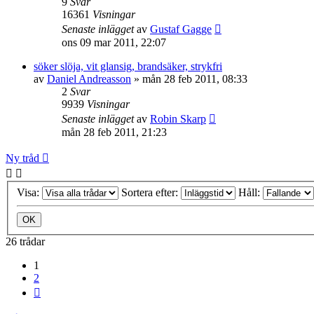
9
Svar
16361
Visningar
Senaste inlägget
av
Gustaf Gagge
ons 09 mar 2011, 22:07
söker slöja, vit glansig, brandsäker, strykfri
av
Daniel Andreasson
»
mån 28 feb 2011, 08:33
2
Svar
9939
Visningar
Senaste inlägget
av
Robin Skarp
mån 28 feb 2011, 21:23
Ny tråd
Visa:
Sortera efter:
Håll:
26 trådar
1
2
Nästa