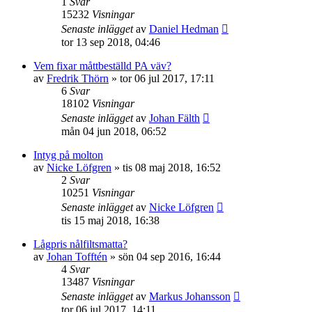
1
Svar
15232
Visningar
Senaste inlägget
av
Daniel Hedman
tor 13 sep 2018, 04:46
Vem fixar måttbeställd PA väv?
av
Fredrik Thörn
»
tor 06 jul 2017, 17:11
6
Svar
18102
Visningar
Senaste inlägget
av
Johan Fälth
mån 04 jun 2018, 06:52
Intyg på molton
av
Nicke Löfgren
»
tis 08 maj 2018, 16:52
2
Svar
10251
Visningar
Senaste inlägget
av
Nicke Löfgren
tis 15 maj 2018, 16:38
Lågpris nålfiltsmatta?
av
Johan Tofftén
»
sön 04 sep 2016, 16:44
4
Svar
13487
Visningar
Senaste inlägget
av
Markus Johansson
tor 06 jul 2017, 14:11