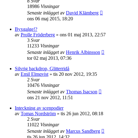
8
Svar
18986
Visningar
Senaste inlägget
av
David Klämberg
ons 06 maj 2015, 18:20
Byxgalge!?
av
Prolle Fröderberg
»
ons 01 maj 2013, 22:57
3
Svar
11233
Visningar
Senaste inlägget
av
Henrik Albinsson
tor 02 maj 2013, 07:36
Silvrig backdrop, Glitterridå
av
Emil Elmqvist
»
tis 20 nov 2012, 19:35
2
Svar
10476
Visningar
Senaste inlägget
av
Thomas Isacson
ons 21 nov 2012, 11:51
Inteckning av scenpodier
av
Tomas Nordström
»
tis 26 jun 2012, 08:18
2
Svar
11022
Visningar
Senaste inlägget
av
Marcus Sandberg
tis 26 jun 2012, 14:32