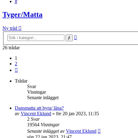
Sök
Tyger/Matta
Ny tråd
Avancerad
Sök
sökning
26 trådar
1
2
Nästa
Trådar
Svar
Visningar
Senaste inlägget
Dansmatta att hyra/ låna?
av
Vincent Eklund
»
fre 20 jan 2023, 11:35
2
Svar
19564
Visningar
Senaste inlägget
av
Vincent Eklund
sön 22 jan 2023, 21:47