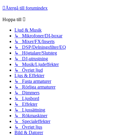
Återgå till forumindex
Hoppa till
Ljud & Musik
↳ Mikrofoner/DI-boxar
↳ Mixer/FX/Inserts
↳ DSP/Delningsfilter/EQ
↳ Högtalare/Slutsteg
↳ DJ-utrustning
↳ Musik/Ljudeffekter
↳ Övrigt ljud
Ljus & Effekter
↳ Fasta armaturer
↳ Rörliga armaturer
↳ Dimmers
↳ Ljusbord
↳ Effekter
↳ Ljussättning
↳ Rökmaskiner
↳ Specialeffekter
↳ Övrigt ljus
Bild & Datorer