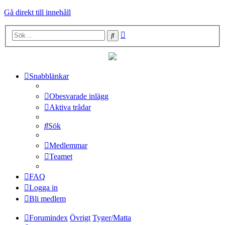
Gå direkt till innehåll
Avancerad
Sök
sökning
Snabblänkar
Obesvarade inlägg
Aktiva trådar
Sök
Medlemmar
Teamet
FAQ
Logga in
Bli medlem
Forumindex
Övrigt
Tyger/Matta