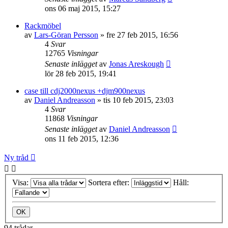
ons 06 maj 2015, 15:27
Rackmöbel
av
Lars-Göran Persson
»
fre 27 feb 2015, 16:56
4
Svar
12765
Visningar
Senaste inlägget
av
Jonas Areskough
lör 28 feb 2015, 19:41
case till cdj2000nexus +djm900nexus
av
Daniel Andreasson
»
tis 10 feb 2015, 23:03
4
Svar
11868
Visningar
Senaste inlägget
av
Daniel Andreasson
ons 11 feb 2015, 12:36
Ny tråd
Visa:
Sortera efter:
Håll:
94 trådar