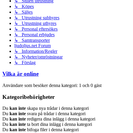
↳ Stulen utrustning
↳ Köpes
↳ Säljes
↳ Utrustning subhyres
↳ Utrustning uthyres
↳ Personal eftersökes
↳ Personal erbjudes
↳ Samtransporter
ljudoljus.net Forum
↳ Information/Regler
↳ Nyheter/omröstningar
↳ Förslag
Vilka är online
Användare som besöker denna kategori: 1 och 0 gäst
Kategoribehörigheter
Du
kan inte
skapa nya trådar i denna kategori
Du
kan inte
svara på trådar i denna kategori
Du
kan inte
redigera dina inlägg i denna kategori
Du
kan inte
ta bort dina inlägg i denna kategori
Du
kan inte
bifoga filer i denna kategori