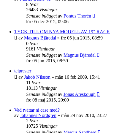
8
Svar
26483
Visningar
Senaste inlägget
av
Pontus Thorén
lör 05 dec 2015, 09:06
TYCK TILL OM NYA MODELL AV 19" RACK
av
Magnus Bjäredal
»
fre 05 jun 2015, 08:59
0
Svar
9161
Visningar
Senaste inlägget
av
Magnus Bjäredal
fre 05 jun 2015, 08:59
tejprester
av
Jakob Nilsson
»
mån 16 feb 2009, 15:41
11
Svar
18113
Visningar
Senaste inlägget
av
Jonas Areskough
fre 08 maj 2015, 20:00
Vad tvättar ni case med?
av
Johannes Nordgren
»
mån 29 nov 2010, 23:27
2
Svar
10725
Visningar
Senaste inlägget
av
Marcus Sandberg