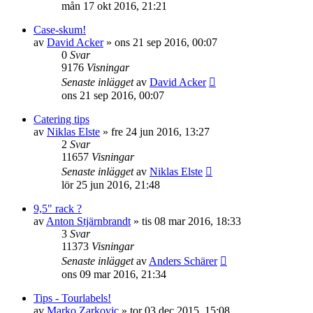
mån 17 okt 2016, 21:21
Case-skum!
av
David Acker
»
ons 21 sep 2016, 00:07
0
Svar
9176
Visningar
Senaste inlägget
av
David Acker
ons 21 sep 2016, 00:07
Catering tips
av
Niklas Elste
»
fre 24 jun 2016, 13:27
2
Svar
11657
Visningar
Senaste inlägget
av
Niklas Elste
lör 25 jun 2016, 21:48
9,5" rack ?
av
Anton Stjärnbrandt
»
tis 08 mar 2016, 18:33
3
Svar
11373
Visningar
Senaste inlägget
av
Anders Schärer
ons 09 mar 2016, 21:34
Tips - Tourlabels!
av
Marko Zarkovic
»
tor 03 dec 2015, 15:08