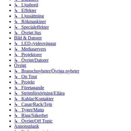
↳ Ljusbord
↳ Effekter
↳ Ljussättning
↳ Rökmaskiner
↳ Specialeffekter
↳ Övrigt ljus
Bild & Datorer
↳ LED-/videoväggar
↳ Mediaservers
↳ Projektorer
↳ Övrigt/Datorer
Övrigt
↳ Branschnyheter/Övriga nyheter
↳ On Tour
↳ Projekt
↳ Företagande
↳ Strömförsörjning/Ellära
↳ Kablar/Kontakter
↳ Casar/Rack/Tejp
↳ Tyger/Matta
↳ Rigg/Säkerhet
↳ Övrigt/Off Topic
Annonsplank