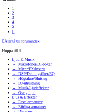
1
2
3
4
5
Nästa
Återgå till forumindex
Hoppa till
Ljud & Musik
↳ Mikrofoner/DI-boxar
↳ Mixer/FX/Inserts
↳ DSP/Delningsfilter/EQ
↳ Högtalare/Slutsteg
↳ DJ-utrustning
↳ Musik/Ljudeffekter
↳ Övrigt ljud
Ljus & Effekter
↳ Fasta armaturer
↳ Rörliga armaturer
↳ Dimmers