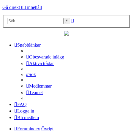
Gå direkt till innehåll
Avancerad
Sök
sökning
Snabblänkar
Obesvarade inlägg
Aktiva trådar
Sök
Medlemmar
Teamet
FAQ
Logga in
Bli medlem
Forumindex
Övrigt