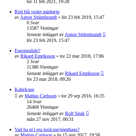
tor 11 feb 2021, 19:28
Röd blå violet märktejp
av
Anton Stjärnbrandt
»
lör 23 feb 2019, 15:47
0
Svar
13587
Visningar
Senaste inlägget
av
Anton Stjärnbrandt
lör 23 feb 2019, 15:47
Euromodule?
av
Rikard Emriksson
»
tor 22 mar 2018, 17:06
2
Svar
11380
Visningar
Senaste inlägget
av
Rikard Emriksson
fre 23 mar 2018, 09:26
Kabelcase
av
Mattias Carlsson
»
tor 29 sep 2016, 16:35
14
Svar
26468
Visningar
Senaste inlägget
av
Rolf Sirak
mån 27 nov 2017, 00:31
Vad ha ni i era toolcase/giggbags?
av
Mattias Carlsson
»
tis 15 aug 2017, 19:58