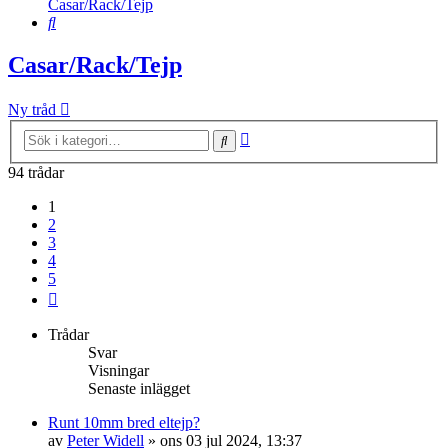
Casar/Rack/Tejp
Sök
Casar/Rack/Tejp
Ny tråd
Avancerad
Sök
sökning
94 trådar
1
2
3
4
5
Nästa
Trådar
Svar
Visningar
Senaste inlägget
Runt 10mm bred eltejp?
av
Peter Widell
»
ons 03 jul 2024, 13:37