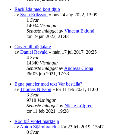
Racklåda med kort djup
av
Sven Eriksson
»
ons 24 aug 2022, 13:09
1
Svar
14034
Visningar
Senaste inlägget
av
Vincent Eklund
tor 19 jan 2023, 21:48
Cover till högtalare
av
Daniel Ravald
»
mån 17 jul 2017, 20:25
4
Svar
14340
Visningar
Senaste inlägget
av
Andreas Crona
lör 05 jun 2021, 17:33
Egna paneler med text Var beställa?
av
Thomas Nilsson
»
tor 11 feb 2021, 11:00
3
Svar
9718
Visningar
Senaste inlägget
av
Nicke Löfgren
tor 11 feb 2021, 19:28
Röd blå violet märktejp
av
Anton Stjärnbrandt
»
lör 23 feb 2019, 15:47
0
Svar