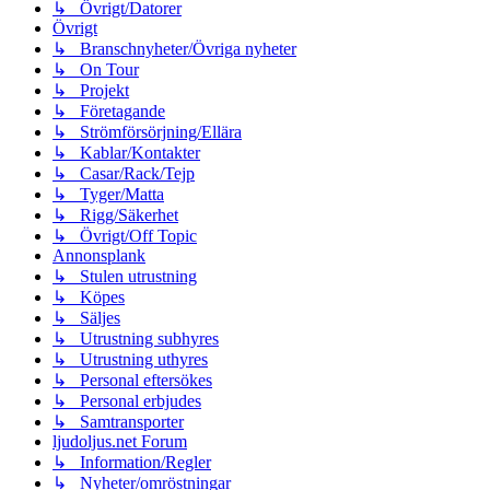
↳ Övrigt/Datorer
Övrigt
↳ Branschnyheter/Övriga nyheter
↳ On Tour
↳ Projekt
↳ Företagande
↳ Strömförsörjning/Ellära
↳ Kablar/Kontakter
↳ Casar/Rack/Tejp
↳ Tyger/Matta
↳ Rigg/Säkerhet
↳ Övrigt/Off Topic
Annonsplank
↳ Stulen utrustning
↳ Köpes
↳ Säljes
↳ Utrustning subhyres
↳ Utrustning uthyres
↳ Personal eftersökes
↳ Personal erbjudes
↳ Samtransporter
ljudoljus.net Forum
↳ Information/Regler
↳ Nyheter/omröstningar