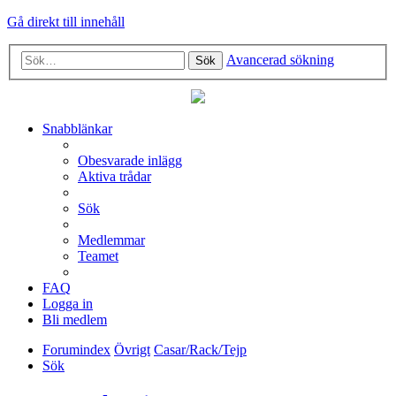
Gå direkt till innehåll
Avancerad sökning
Sök
Snabblänkar
Obesvarade inlägg
Aktiva trådar
Sök
Medlemmar
Teamet
FAQ
Logga in
Bli medlem
Forumindex
Övrigt
Casar/Rack/Tejp
Sök