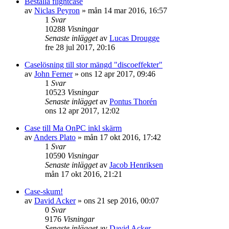
Beställa flightcase
av
Niclas Peyron
»
mån 14 mar 2016, 16:57
1
Svar
10288
Visningar
Senaste inlägget
av
Lucas Drougge
fre 28 jul 2017, 20:16
Caselösning till stor mängd "discoeffekter"
av
John Ferner
»
ons 12 apr 2017, 09:46
1
Svar
10523
Visningar
Senaste inlägget
av
Pontus Thorén
ons 12 apr 2017, 12:02
Case till Ma OnPC inkl skärm
av
Anders Plato
»
mån 17 okt 2016, 17:42
1
Svar
10590
Visningar
Senaste inlägget
av
Jacob Henriksen
mån 17 okt 2016, 21:21
Case-skum!
av
David Acker
»
ons 21 sep 2016, 00:07
0
Svar
9176
Visningar
Senaste inlägget
av
David Acker