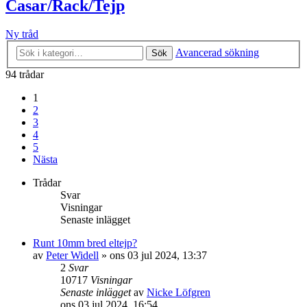
Casar/Rack/Tejp
Ny tråd
Avancerad sökning
Sök
94 trådar
1
2
3
4
5
Nästa
Trådar
Svar
Visningar
Senaste inlägget
Runt 10mm bred eltejp?
av
Peter Widell
»
ons 03 jul 2024, 13:37
2
Svar
10717
Visningar
Senaste inlägget
av
Nicke Löfgren
ons 03 jul 2024, 16:54