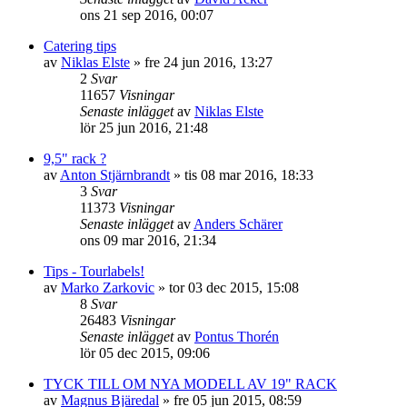
ons 21 sep 2016, 00:07
Catering tips
av
Niklas Elste
»
fre 24 jun 2016, 13:27
2
Svar
11657
Visningar
Senaste inlägget
av
Niklas Elste
lör 25 jun 2016, 21:48
9,5" rack ?
av
Anton Stjärnbrandt
»
tis 08 mar 2016, 18:33
3
Svar
11373
Visningar
Senaste inlägget
av
Anders Schärer
ons 09 mar 2016, 21:34
Tips - Tourlabels!
av
Marko Zarkovic
»
tor 03 dec 2015, 15:08
8
Svar
26483
Visningar
Senaste inlägget
av
Pontus Thorén
lör 05 dec 2015, 09:06
TYCK TILL OM NYA MODELL AV 19" RACK
av
Magnus Bjäredal
»
fre 05 jun 2015, 08:59