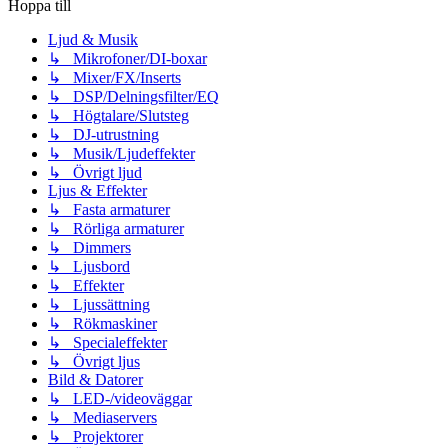
Hoppa till
Ljud & Musik
↳ Mikrofoner/DI-boxar
↳ Mixer/FX/Inserts
↳ DSP/Delningsfilter/EQ
↳ Högtalare/Slutsteg
↳ DJ-utrustning
↳ Musik/Ljudeffekter
↳ Övrigt ljud
Ljus & Effekter
↳ Fasta armaturer
↳ Rörliga armaturer
↳ Dimmers
↳ Ljusbord
↳ Effekter
↳ Ljussättning
↳ Rökmaskiner
↳ Specialeffekter
↳ Övrigt ljus
Bild & Datorer
↳ LED-/videoväggar
↳ Mediaservers
↳ Projektorer