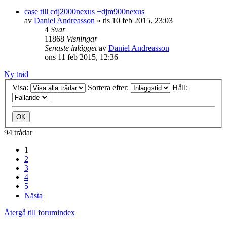
case till cdj2000nexus +djm900nexus
av
Daniel Andreasson
»
tis 10 feb 2015, 23:03
4
Svar
11868
Visningar
Senaste inlägget
av
Daniel Andreasson
ons 11 feb 2015, 12:36
Ny tråd
Visa:
Sortera efter:
Håll:
94 trådar
1
2
3
4
5
Nästa
Återgå till forumindex