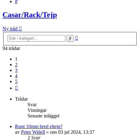
Sök
Casar/Rack/Tejp
Ny tråd
Avancerad
Sök
sökning
94 trådar
1
2
3
4
5
Nästa
Trådar
Svar
Visningar
Senaste inlägget
Runt 10mm bred eltejp?
av
Peter Widell
»
ons 03 jul 2024, 13:37
2
Svar