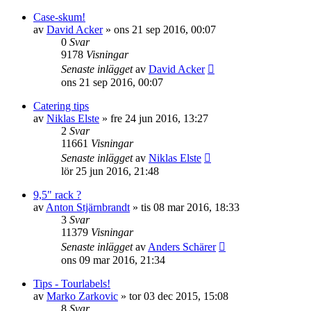
Case-skum!
av
David Acker
»
ons 21 sep 2016, 00:07
0
Svar
9178
Visningar
Senaste inlägget
av
David Acker
ons 21 sep 2016, 00:07
Catering tips
av
Niklas Elste
»
fre 24 jun 2016, 13:27
2
Svar
11661
Visningar
Senaste inlägget
av
Niklas Elste
lör 25 jun 2016, 21:48
9,5" rack ?
av
Anton Stjärnbrandt
»
tis 08 mar 2016, 18:33
3
Svar
11379
Visningar
Senaste inlägget
av
Anders Schärer
ons 09 mar 2016, 21:34
Tips - Tourlabels!
av
Marko Zarkovic
»
tor 03 dec 2015, 15:08
8
Svar