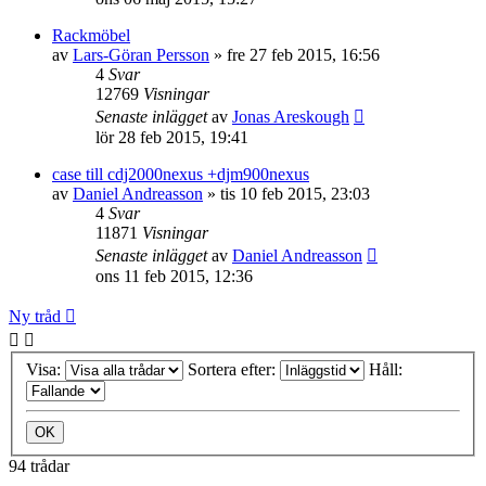
Rackmöbel
av
Lars-Göran Persson
»
fre 27 feb 2015, 16:56
4
Svar
12769
Visningar
Senaste inlägget
av
Jonas Areskough
lör 28 feb 2015, 19:41
case till cdj2000nexus +djm900nexus
av
Daniel Andreasson
»
tis 10 feb 2015, 23:03
4
Svar
11871
Visningar
Senaste inlägget
av
Daniel Andreasson
ons 11 feb 2015, 12:36
Ny tråd
Visa:
Sortera efter:
Håll:
94 trådar