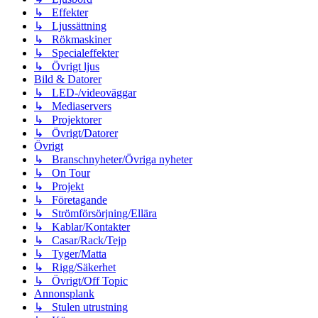
↳ Effekter
↳ Ljussättning
↳ Rökmaskiner
↳ Specialeffekter
↳ Övrigt ljus
Bild & Datorer
↳ LED-/videoväggar
↳ Mediaservers
↳ Projektorer
↳ Övrigt/Datorer
Övrigt
↳ Branschnyheter/Övriga nyheter
↳ On Tour
↳ Projekt
↳ Företagande
↳ Strömförsörjning/Ellära
↳ Kablar/Kontakter
↳ Casar/Rack/Tejp
↳ Tyger/Matta
↳ Rigg/Säkerhet
↳ Övrigt/Off Topic
Annonsplank
↳ Stulen utrustning