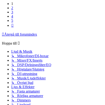
1
2
3
4
5
Nästa
Återgå till forumindex
Hoppa till
Ljud & Musik
↳ Mikrofoner/DI-boxar
↳ Mixer/FX/Inserts
↳ DSP/Delningsfilter/EQ
↳ Högtalare/Slutsteg
↳ DJ-utrustning
↳ Musik/Ljudeffekter
↳ Övrigt ljud
Ljus & Effekter
↳ Fasta armaturer
↳ Rörliga armaturer
↳ Dimmers
↳ Ljusbord