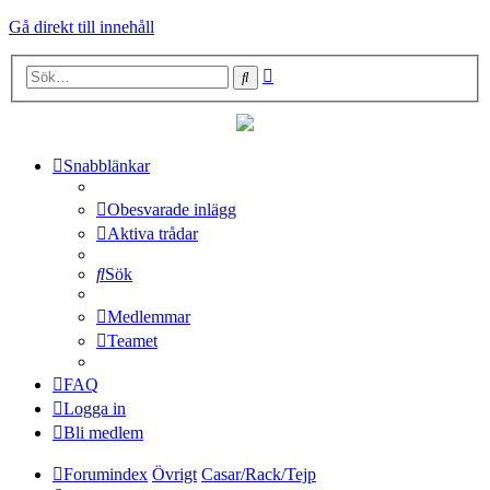
Gå direkt till innehåll
Avancerad
Sök
sökning
Snabblänkar
Obesvarade inlägg
Aktiva trådar
Sök
Medlemmar
Teamet
FAQ
Logga in
Bli medlem
Forumindex
Övrigt
Casar/Rack/Tejp