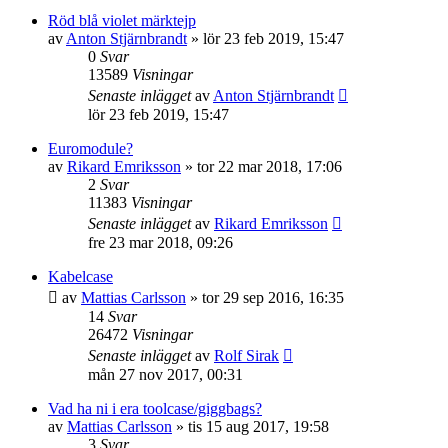
Röd blå violet märktejp
av
Anton Stjärnbrandt
»
lör 23 feb 2019, 15:47
0
Svar
13589
Visningar
Senaste inlägget
av
Anton Stjärnbrandt
lör 23 feb 2019, 15:47
Euromodule?
av
Rikard Emriksson
»
tor 22 mar 2018, 17:06
2
Svar
11383
Visningar
Senaste inlägget
av
Rikard Emriksson
fre 23 mar 2018, 09:26
Kabelcase
av
Mattias Carlsson
»
tor 29 sep 2016, 16:35
14
Svar
26472
Visningar
Senaste inlägget
av
Rolf Sirak
mån 27 nov 2017, 00:31
Vad ha ni i era toolcase/giggbags?
av
Mattias Carlsson
»
tis 15 aug 2017, 19:58
3
Svar