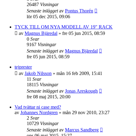
26487
Visningar
Senaste inlägget
av
Pontus Thorén
lör 05 dec 2015, 09:06
TYCK TILL OM NYA MODELL AV 19" RACK
av
Magnus Bjäredal
»
fre 05 jun 2015, 08:59
0
Svar
9167
Visningar
Senaste inlägget
av
Magnus Bjäredal
fre 05 jun 2015, 08:59
tejprester
av
Jakob Nilsson
»
mån 16 feb 2009, 15:41
11
Svar
18115
Visningar
Senaste inlägget
av
Jonas Areskough
fre 08 maj 2015, 20:00
Vad tvättar ni case med?
av
Johannes Nordgren
»
mån 29 nov 2010, 23:27
2
Svar
10729
Visningar
Senaste inlägget
av
Marcus Sandberg
ons 06 maj 2015, 15:27