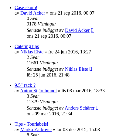
Case-skum!
av
David Acker
»
ons 21 sep 2016, 00:07
0
Svar
9178
Visningar
Senaste inlägget
av
David Acker
ons 21 sep 2016, 00:07
Catering tips
av
Niklas Elste
»
fre 24 jun 2016, 13:27
2
Svar
11661
Visningar
Senaste inlägget
av
Niklas Elste
lör 25 jun 2016, 21:48
9,5" rack ?
av
Anton Stjärnbrandt
»
tis 08 mar 2016, 18:33
3
Svar
11379
Visningar
Senaste inlägget
av
Anders Schärer
ons 09 mar 2016, 21:34
Tips - Tourlabels!
av
Marko Zarkovic
»
tor 03 dec 2015, 15:08
8
Svar