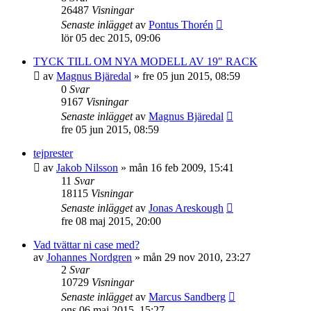
26487
Visningar
Senaste inlägget
av
Pontus Thorén
lör 05 dec 2015, 09:06
TYCK TILL OM NYA MODELL AV 19" RACK
av
Magnus Bjäredal
»
fre 05 jun 2015, 08:59
0
Svar
9167
Visningar
Senaste inlägget
av
Magnus Bjäredal
fre 05 jun 2015, 08:59
tejprester
av
Jakob Nilsson
»
mån 16 feb 2009, 15:41
11
Svar
18115
Visningar
Senaste inlägget
av
Jonas Areskough
fre 08 maj 2015, 20:00
Vad tvättar ni case med?
av
Johannes Nordgren
»
mån 29 nov 2010, 23:27
2
Svar
10729
Visningar
Senaste inlägget
av
Marcus Sandberg
ons 06 maj 2015, 15:27