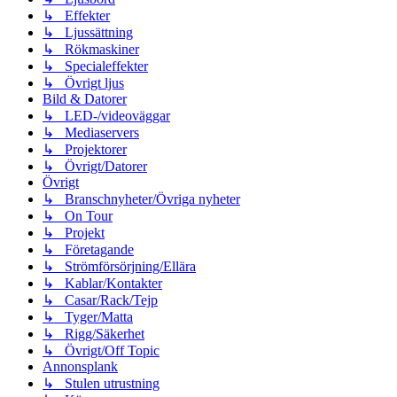
↳ Effekter
↳ Ljussättning
↳ Rökmaskiner
↳ Specialeffekter
↳ Övrigt ljus
Bild & Datorer
↳ LED-/videoväggar
↳ Mediaservers
↳ Projektorer
↳ Övrigt/Datorer
Övrigt
↳ Branschnyheter/Övriga nyheter
↳ On Tour
↳ Projekt
↳ Företagande
↳ Strömförsörjning/Ellära
↳ Kablar/Kontakter
↳ Casar/Rack/Tejp
↳ Tyger/Matta
↳ Rigg/Säkerhet
↳ Övrigt/Off Topic
Annonsplank
↳ Stulen utrustning