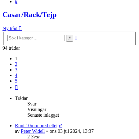
Sök
Casar/Rack/Tejp
Ny tråd
Avancerad
Sök
sökning
94 trådar
1
2
3
4
5
Nästa
Trådar
Svar
Visningar
Senaste inlägget
Runt 10mm bred eltejp?
av
Peter Widell
»
ons 03 jul 2024, 13:37
2
Svar