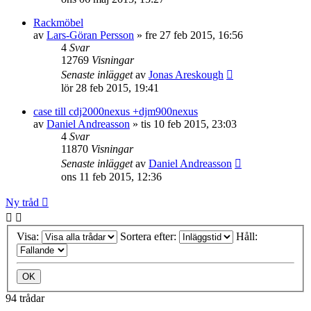
Rackmöbel
av
Lars-Göran Persson
»
fre 27 feb 2015, 16:56
4
Svar
12769
Visningar
Senaste inlägget
av
Jonas Areskough
lör 28 feb 2015, 19:41
case till cdj2000nexus +djm900nexus
av
Daniel Andreasson
»
tis 10 feb 2015, 23:03
4
Svar
11870
Visningar
Senaste inlägget
av
Daniel Andreasson
ons 11 feb 2015, 12:36
Ny tråd
Visa:
Sortera efter:
Håll:
94 trådar