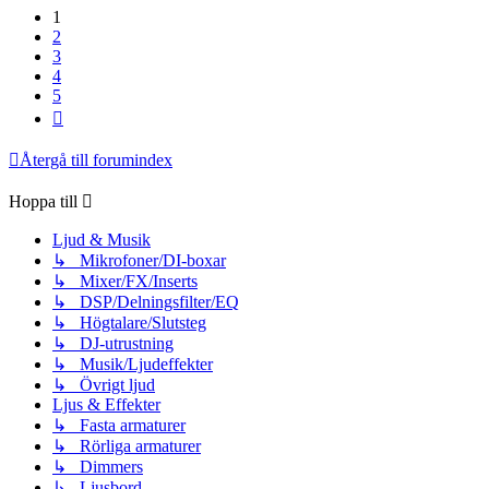
1
2
3
4
5
Nästa
Återgå till forumindex
Hoppa till
Ljud & Musik
↳ Mikrofoner/DI-boxar
↳ Mixer/FX/Inserts
↳ DSP/Delningsfilter/EQ
↳ Högtalare/Slutsteg
↳ DJ-utrustning
↳ Musik/Ljudeffekter
↳ Övrigt ljud
Ljus & Effekter
↳ Fasta armaturer
↳ Rörliga armaturer
↳ Dimmers
↳ Ljusbord