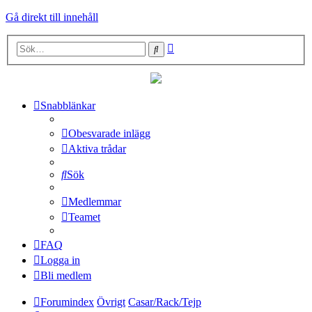
Gå direkt till innehåll
Avancerad
Sök
sökning
Snabblänkar
Obesvarade inlägg
Aktiva trådar
Sök
Medlemmar
Teamet
FAQ
Logga in
Bli medlem
Forumindex
Övrigt
Casar/Rack/Tejp