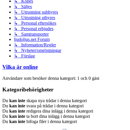
↳ Köpes
↳ Säljes
↳ Utrustning subhyres
↳ Utrustning uthyres
↳ Personal eftersökes
↳ Personal erbjudes
↳ Samtransporter
ljudoljus.net Forum
↳ Information/Regler
↳ Nyheter/omröstningar
↳ Förslag
Vilka är online
Användare som besöker denna kategori: 1 och 0 gäst
Kategoribehörigheter
Du
kan inte
skapa nya trådar i denna kategori
Du
kan inte
svara på trådar i denna kategori
Du
kan inte
redigera dina inlägg i denna kategori
Du
kan inte
ta bort dina inlägg i denna kategori
Du
kan inte
bifoga filer i denna kategori