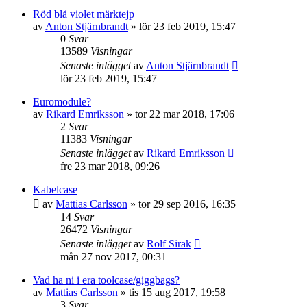
Röd blå violet märktejp
av
Anton Stjärnbrandt
»
lör 23 feb 2019, 15:47
0
Svar
13589
Visningar
Senaste inlägget
av
Anton Stjärnbrandt
lör 23 feb 2019, 15:47
Euromodule?
av
Rikard Emriksson
»
tor 22 mar 2018, 17:06
2
Svar
11383
Visningar
Senaste inlägget
av
Rikard Emriksson
fre 23 mar 2018, 09:26
Kabelcase
av
Mattias Carlsson
»
tor 29 sep 2016, 16:35
14
Svar
26472
Visningar
Senaste inlägget
av
Rolf Sirak
mån 27 nov 2017, 00:31
Vad ha ni i era toolcase/giggbags?
av
Mattias Carlsson
»
tis 15 aug 2017, 19:58
3
Svar