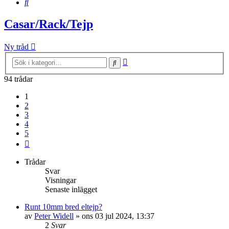
Sök
Casar/Rack/Tejp
Ny tråd
Avancerad
Sök
sökning
94 trådar
1
2
3
4
5
Nästa
Trådar
Svar
Visningar
Senaste inlägget
Runt 10mm bred eltejp?
av
Peter Widell
»
ons 03 jul 2024, 13:37
2
Svar