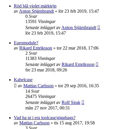
Röd blå violet märktejp
av
Anton Stjärnbrandt
»
lör 23 feb 2019, 15:47
0
Svar
13591
Visningar
Senaste inlägget
av
Anton Stjärnbrandt
lör 23 feb 2019, 15:47
Euromodule?
av
Rikard Emriksson
»
tor 22 mar 2018, 17:06
2
Svar
11383
Visningar
Senaste inlägget
av
Rikard Emriksson
fre 23 mar 2018, 09:26
Kabelcase
av
Mattias Carlsson
»
tor 29 sep 2016, 16:35
14
Svar
26475
Visningar
Senaste inlägget
av
Rolf Sirak
mån 27 nov 2017, 00:31
Vad ha ni i era toolcase/giggbags?
av
Mattias Carlsson
»
tis 15 aug 2017, 19:58
3
Svar