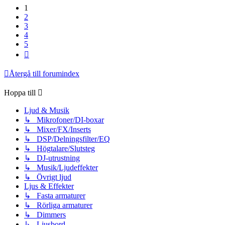
1
2
3
4
5
Nästa
Återgå till forumindex
Hoppa till
Ljud & Musik
↳ Mikrofoner/DI-boxar
↳ Mixer/FX/Inserts
↳ DSP/Delningsfilter/EQ
↳ Högtalare/Slutsteg
↳ DJ-utrustning
↳ Musik/Ljudeffekter
↳ Övrigt ljud
Ljus & Effekter
↳ Fasta armaturer
↳ Rörliga armaturer
↳ Dimmers
↳ Ljusbord