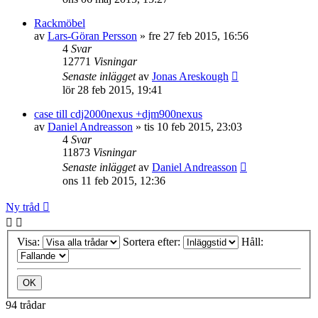
Rackmöbel
av
Lars-Göran Persson
»
fre 27 feb 2015, 16:56
4
Svar
12771
Visningar
Senaste inlägget
av
Jonas Areskough
lör 28 feb 2015, 19:41
case till cdj2000nexus +djm900nexus
av
Daniel Andreasson
»
tis 10 feb 2015, 23:03
4
Svar
11873
Visningar
Senaste inlägget
av
Daniel Andreasson
ons 11 feb 2015, 12:36
Ny tråd
Visa:
Sortera efter:
Håll:
94 trådar