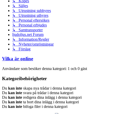
↳ Köpes
↳ Säljes
↳ Utrustning subhyres
↳ Utrustning uthyres
↳ Personal eftersökes
↳ Personal erbjudes
↳ Samtransporter
ljudoljus.net Forum
↳ Information/Regler
↳ Nyheter/omröstningar
↳ Förslag
Vilka är online
Användare som besöker denna kategori: 1 och 0 gäst
Kategoribehörigheter
Du
kan inte
skapa nya trådar i denna kategori
Du
kan inte
svara på trådar i denna kategori
Du
kan inte
redigera dina inlägg i denna kategori
Du
kan inte
ta bort dina inlägg i denna kategori
Du
kan inte
bifoga filer i denna kategori