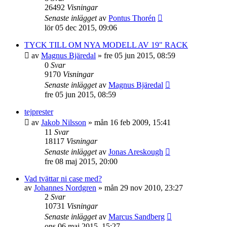
26492
Visningar
Senaste inlägget
av
Pontus Thorén
lör 05 dec 2015, 09:06
TYCK TILL OM NYA MODELL AV 19" RACK
av
Magnus Bjäredal
»
fre 05 jun 2015, 08:59
0
Svar
9170
Visningar
Senaste inlägget
av
Magnus Bjäredal
fre 05 jun 2015, 08:59
tejprester
av
Jakob Nilsson
»
mån 16 feb 2009, 15:41
11
Svar
18117
Visningar
Senaste inlägget
av
Jonas Areskough
fre 08 maj 2015, 20:00
Vad tvättar ni case med?
av
Johannes Nordgren
»
mån 29 nov 2010, 23:27
2
Svar
10731
Visningar
Senaste inlägget
av
Marcus Sandberg
ons 06 maj 2015, 15:27