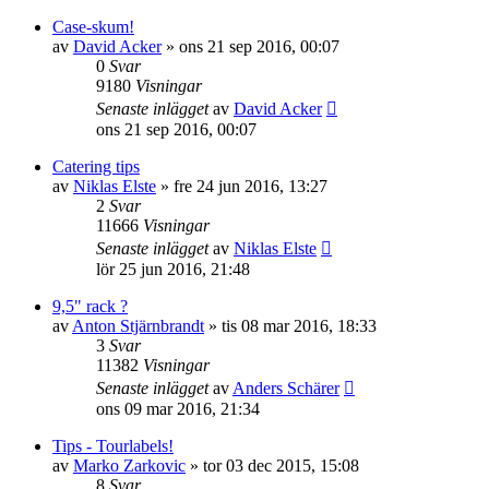
Case-skum!
av
David Acker
»
ons 21 sep 2016, 00:07
0
Svar
9180
Visningar
Senaste inlägget
av
David Acker
ons 21 sep 2016, 00:07
Catering tips
av
Niklas Elste
»
fre 24 jun 2016, 13:27
2
Svar
11666
Visningar
Senaste inlägget
av
Niklas Elste
lör 25 jun 2016, 21:48
9,5" rack ?
av
Anton Stjärnbrandt
»
tis 08 mar 2016, 18:33
3
Svar
11382
Visningar
Senaste inlägget
av
Anders Schärer
ons 09 mar 2016, 21:34
Tips - Tourlabels!
av
Marko Zarkovic
»
tor 03 dec 2015, 15:08
8
Svar