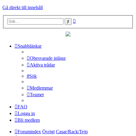
Gå direkt till innehåll
Avancerad
Sök
sökning
Snabblänkar
Obesvarade inlägg
Aktiva trådar
Sök
Medlemmar
Teamet
FAQ
Logga in
Bli medlem
Forumindex
Övrigt
Casar/Rack/Tejp