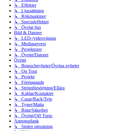
↳ Effekter
↳ Ljussättning
↳ Rökmaskiner
↳ Specialeffekter
↳ Övrigt ljus
Bild & Datorer
↳ LED-/videoväggar
↳ Mediaservers
↳ Projektorer
↳ Övrigt/Datorer
Övrigt
↳ Branschnyheter/Övriga nyheter
↳ On Tour
↳ Projekt
↳ Företagande
↳ Strömförsörjning/Ellära
↳ Kablar/Kontakter
↳ Casar/Rack/Tejp
↳ Tyger/Matta
↳ Rigg/Säkerhet
↳ Övrigt/Off Topic
Annonsplank
↳ Stulen utrustning