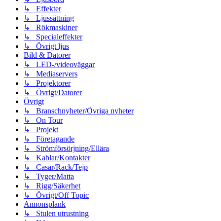
↳ Effekter
↳ Ljussättning
↳ Rökmaskiner
↳ Specialeffekter
↳ Övrigt ljus
Bild & Datorer
↳ LED-/videoväggar
↳ Mediaservers
↳ Projektorer
↳ Övrigt/Datorer
Övrigt
↳ Branschnyheter/Övriga nyheter
↳ On Tour
↳ Projekt
↳ Företagande
↳ Strömförsörjning/Ellära
↳ Kablar/Kontakter
↳ Casar/Rack/Tejp
↳ Tyger/Matta
↳ Rigg/Säkerhet
↳ Övrigt/Off Topic
Annonsplank
↳ Stulen utrustning