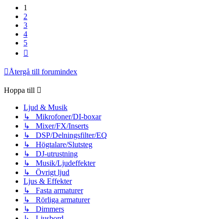
1
2
3
4
5
Nästa
Återgå till forumindex
Hoppa till
Ljud & Musik
↳ Mikrofoner/DI-boxar
↳ Mixer/FX/Inserts
↳ DSP/Delningsfilter/EQ
↳ Högtalare/Slutsteg
↳ DJ-utrustning
↳ Musik/Ljudeffekter
↳ Övrigt ljud
Ljus & Effekter
↳ Fasta armaturer
↳ Rörliga armaturer
↳ Dimmers
↳ Ljusbord