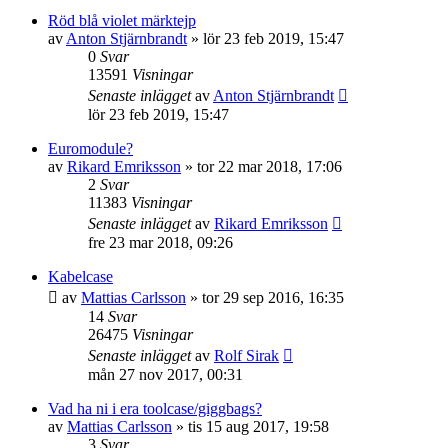
Röd blå violet märktejp
av
Anton Stjärnbrandt
»
lör 23 feb 2019, 15:47
0
Svar
13591
Visningar
Senaste inlägget
av
Anton Stjärnbrandt
lör 23 feb 2019, 15:47
Euromodule?
av
Rikard Emriksson
»
tor 22 mar 2018, 17:06
2
Svar
11383
Visningar
Senaste inlägget
av
Rikard Emriksson
fre 23 mar 2018, 09:26
Kabelcase
av
Mattias Carlsson
»
tor 29 sep 2016, 16:35
14
Svar
26475
Visningar
Senaste inlägget
av
Rolf Sirak
mån 27 nov 2017, 00:31
Vad ha ni i era toolcase/giggbags?
av
Mattias Carlsson
»
tis 15 aug 2017, 19:58
3
Svar