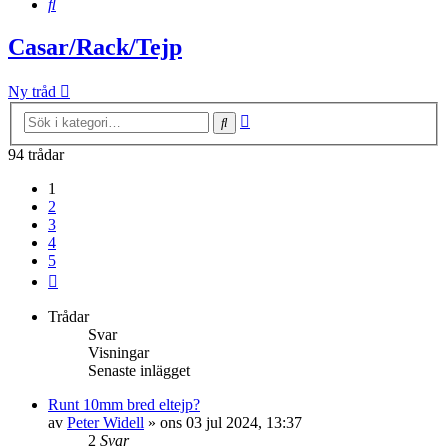
Sök
Casar/Rack/Tejp
Ny tråd
Avancerad
Sök
sökning
94 trådar
1
2
3
4
5
Nästa
Trådar
Svar
Visningar
Senaste inlägget
Runt 10mm bred eltejp?
av
Peter Widell
»
ons 03 jul 2024, 13:37
2
Svar