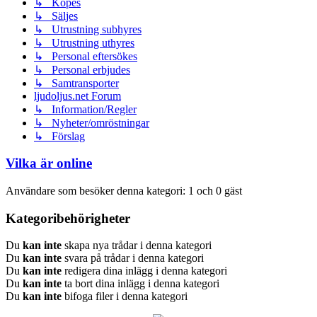
↳ Köpes
↳ Säljes
↳ Utrustning subhyres
↳ Utrustning uthyres
↳ Personal eftersökes
↳ Personal erbjudes
↳ Samtransporter
ljudoljus.net Forum
↳ Information/Regler
↳ Nyheter/omröstningar
↳ Förslag
Vilka är online
Användare som besöker denna kategori: 1 och 0 gäst
Kategoribehörigheter
Du
kan inte
skapa nya trådar i denna kategori
Du
kan inte
svara på trådar i denna kategori
Du
kan inte
redigera dina inlägg i denna kategori
Du
kan inte
ta bort dina inlägg i denna kategori
Du
kan inte
bifoga filer i denna kategori