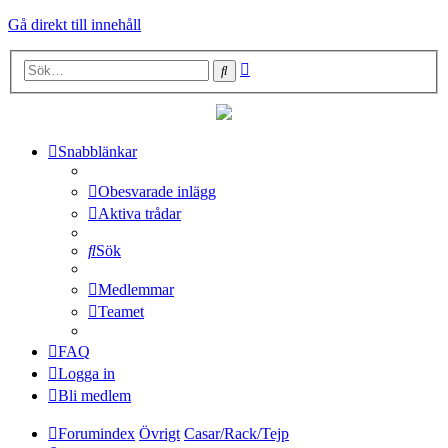
Gå direkt till innehåll
Avancerad
Sök
sökning
Snabblänkar
Obesvarade inlägg
Aktiva trådar
Sök
Medlemmar
Teamet
FAQ
Logga in
Bli medlem
Forumindex
Övrigt
Casar/Rack/Tejp