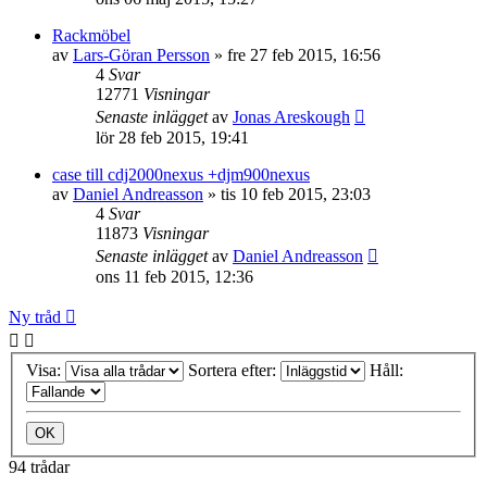
Rackmöbel
av
Lars-Göran Persson
»
fre 27 feb 2015, 16:56
4
Svar
12771
Visningar
Senaste inlägget
av
Jonas Areskough
lör 28 feb 2015, 19:41
case till cdj2000nexus +djm900nexus
av
Daniel Andreasson
»
tis 10 feb 2015, 23:03
4
Svar
11873
Visningar
Senaste inlägget
av
Daniel Andreasson
ons 11 feb 2015, 12:36
Ny tråd
Visa:
Sortera efter:
Håll:
94 trådar