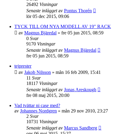
26492
Visningar
Senaste inlägget
av
Pontus Thorén
lör 05 dec 2015, 09:06
TYCK TILL OM NYA MODELL AV 19" RACK
av
Magnus Bjäredal
»
fre 05 jun 2015, 08:59
0
Svar
9170
Visningar
Senaste inlägget
av
Magnus Bjäredal
fre 05 jun 2015, 08:59
tejprester
av
Jakob Nilsson
»
mån 16 feb 2009, 15:41
11
Svar
18117
Visningar
Senaste inlägget
av
Jonas Areskough
fre 08 maj 2015, 20:00
Vad tvättar ni case med?
av
Johannes Nordgren
»
mån 29 nov 2010, 23:27
2
Svar
10731
Visningar
Senaste inlägget
av
Marcus Sandberg
ons 06 maj 2015, 15:27