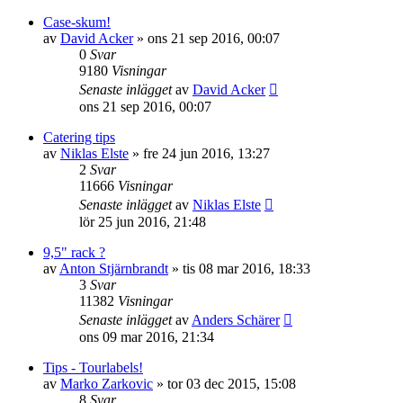
Case-skum!
av
David Acker
»
ons 21 sep 2016, 00:07
0
Svar
9180
Visningar
Senaste inlägget
av
David Acker
ons 21 sep 2016, 00:07
Catering tips
av
Niklas Elste
»
fre 24 jun 2016, 13:27
2
Svar
11666
Visningar
Senaste inlägget
av
Niklas Elste
lör 25 jun 2016, 21:48
9,5" rack ?
av
Anton Stjärnbrandt
»
tis 08 mar 2016, 18:33
3
Svar
11382
Visningar
Senaste inlägget
av
Anders Schärer
ons 09 mar 2016, 21:34
Tips - Tourlabels!
av
Marko Zarkovic
»
tor 03 dec 2015, 15:08
8
Svar