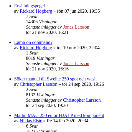
Ersättningspegel
av
Rickard Högberg
»
sön 07 jun 2020, 19:35
7
Svar
14306
Visningar
Senaste inlägget
av
Jonas Larsson
lör 21 nov 2020, 16:21
Lamp on command?
av
Rickard Högberg
»
tor 19 nov 2020, 22:04
1
Svar
8019
Visningar
Senaste inlägget
av
Jonas Larsson
lör 21 nov 2020, 16:16
Söker manual till Swelite 250 spot och wash
av
Christopher Larsson
»
tor 24 sep 2020, 19:26
2
Svar
8132
Visningar
Senaste inlägget
av
Christopher Larsson
tor 24 sep 2020, 19:30
Martin MAC 250 entor HJÄLP med komponent
av
Niklas Elste
»
fre 14 feb 2020, 20:34
6
Svar
18225
Visningar