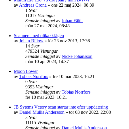
av
Andreas Crona
»
ons 22 maj 2024, 08:39
1
Svar
11017
Visningar
Senaste inlägget
av
Johan Fälth
mån 27 maj 2024, 08:48
Scanners med olika 0-lägen
av
Johan Billow
»
lör 23 nov 2013, 17:36
14
Svar
479324
Visningar
Senaste inlägget
av
Nicke Johansson
mån 10 apr 2023, 14:37
Moon flower
av
Tobias Norrfors
»
fre 10 mar 2023, 16:21
0
Svar
9393
Visningar
Senaste inlägget
av
Tobias Norrfors
fre 10 mar 2023, 16:21
JB Sytems Vctory scan startar inte efter uppdatering
av
Daniel Mullis Andersson
»
tor 03 nov 2022, 22:08
3
Svar
11115
Visningar
Senaste inlägget
av
Daniel Mullis Andersson