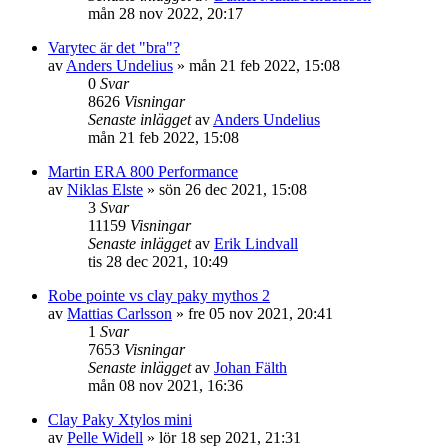
mån 28 nov 2022, 20:17
Varytec är det "bra"?
av
Anders Undelius
»
mån 21 feb 2022, 15:08
0
Svar
8626
Visningar
Senaste inlägget
av
Anders Undelius
mån 21 feb 2022, 15:08
Martin ERA 800 Performance
av
Niklas Elste
»
sön 26 dec 2021, 15:08
3
Svar
11159
Visningar
Senaste inlägget
av
Erik Lindvall
tis 28 dec 2021, 10:49
Robe pointe vs clay paky mythos 2
av
Mattias Carlsson
»
fre 05 nov 2021, 20:41
1
Svar
7653
Visningar
Senaste inlägget
av
Johan Fälth
mån 08 nov 2021, 16:36
Clay Paky Xtylos mini
av
Pelle Widell
»
lör 18 sep 2021, 21:31