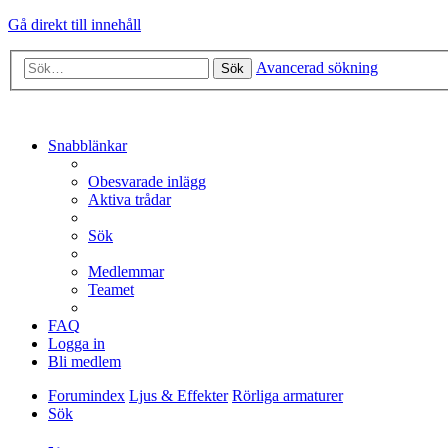
Gå direkt till innehåll
Avancerad sökning
Sök
Snabblänkar
Obesvarade inlägg
Aktiva trådar
Sök
Medlemmar
Teamet
FAQ
Logga in
Bli medlem
Forumindex
Ljus & Effekter
Rörliga armaturer
Sök