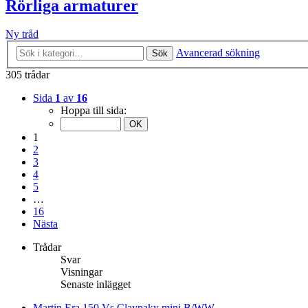
Rörliga armaturer
Ny tråd
Avancerad sökning
Sök
305 trådar
Sida
1
av
16
Hoppa till sida:
1
2
3
4
5
…
16
Nästa
Trådar
Svar
Visningar
Senaste inlägget
Martin Era 150 Vs Claypaky mini B/WW