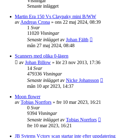
Visningar
Senaste inlägget
Martin Era 150 Vs Claypaky mini B/WW
av
Andreas Crona
»
ons 22 maj 2024, 08:39
1
Svar
11020
Visningar
Senaste inlägget
av
Johan Fälth
mån 27 maj 2024, 08:48
Scanners med olika 0-lägen
av
Johan Billow
»
lör 23 nov 2013, 17:36
14
Svar
479336
Visningar
Senaste inlägget
av
Nicke Johansson
mån 10 apr 2023, 14:37
Moon flower
av
Tobias Norrfors
»
fre 10 mar 2023, 16:21
0
Svar
9394
Visningar
Senaste inlägget
av
Tobias Norrfors
fre 10 mar 2023, 16:21
JB Sytems Vctory scan startar inte efter uppdatering