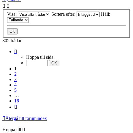
Visa:
Sortera efter:
Håll:
305 trådar
Sida
1
Hoppa till sida:
av
16
1
2
3
4
5
…
16
Nästa
Återgå till forumindex
Hoppa till