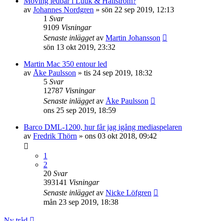
Moving ledbar i Luuk & Hallström?
av
Johannes Nordgren
»
sön 22 sep 2019, 12:13
1
Svar
9109
Visningar
Senaste inlägget
av
Martin Johansson
sön 13 okt 2019, 23:32
Martin Mac 350 entour led
av
Åke Paulsson
»
tis 24 sep 2019, 18:32
5
Svar
12787
Visningar
Senaste inlägget
av
Åke Paulsson
ons 25 sep 2019, 18:59
Barco DML-1200, hur får jag igång mediaspelaren
av
Fredrik Thörn
»
ons 03 okt 2018, 09:42
1
2
20
Svar
393141
Visningar
Senaste inlägget
av
Nicke Löfgren
mån 23 sep 2019, 18:38
Ny tråd