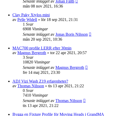
Senaste inlägget
av
Johan Fälth
mån 08 nov 2021, 16:36
Clay Paky Xtylos mini
av
Pelle Widell
»
lör 18 sep 2021, 21:31
1
Svar
6908
Visningar
Senaste inlägget
av
Jonas Boris Nilsson
mån 20 sep 2021, 10:36
MAC700 profile LERR efter 30min
av
Magnus Bergroth
»
tor 22 apr 2021, 20:57
3
Svar
10820
Visningar
Senaste inlägget
av
Magnus Bergroth
fre 14 maj 2021, 23:30
ADJ Vizi Wash Z19 erfarenheter?
av
Thomas Nilsson
»
tis 13 apr 2021, 21:22
0
Svar
7410
Visningar
Senaste inlägget
av
Thomas Nilsson
tis 13 apr 2021, 21:22
Bygga en Fixture Profile för Moving Heads i GrandMA