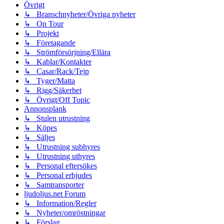
Övrigt
↳ Branschnyheter/Övriga nyheter
↳ On Tour
↳ Projekt
↳ Företagande
↳ Strömförsörjning/Ellära
↳ Kablar/Kontakter
↳ Casar/Rack/Tejp
↳ Tyger/Matta
↳ Rigg/Säkerhet
↳ Övrigt/Off Topic
Annonsplank
↳ Stulen utrustning
↳ Köpes
↳ Säljes
↳ Utrustning subhyres
↳ Utrustning uthyres
↳ Personal eftersökes
↳ Personal erbjudes
↳ Samtransporter
ljudoljus.net Forum
↳ Information/Regler
↳ Nyheter/omröstningar
↳ Förslag