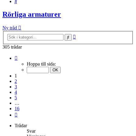
Sök
Rörliga armaturer
Ny tråd
Avancerad
Sök
sökning
305 trådar
Sida
1
Hoppa till sida:
av
16
1
2
3
4
5
…
16
Nästa
Trådar
Svar