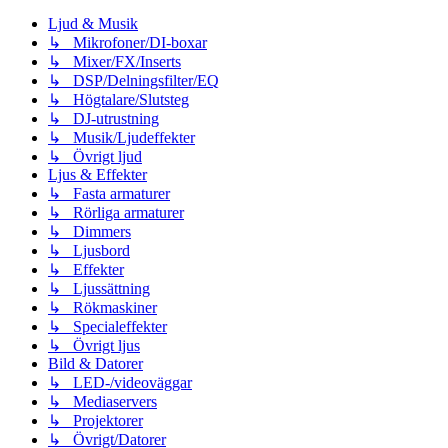
Ljud & Musik
↳ Mikrofoner/DI-boxar
↳ Mixer/FX/Inserts
↳ DSP/Delningsfilter/EQ
↳ Högtalare/Slutsteg
↳ DJ-utrustning
↳ Musik/Ljudeffekter
↳ Övrigt ljud
Ljus & Effekter
↳ Fasta armaturer
↳ Rörliga armaturer
↳ Dimmers
↳ Ljusbord
↳ Effekter
↳ Ljussättning
↳ Rökmaskiner
↳ Specialeffekter
↳ Övrigt ljus
Bild & Datorer
↳ LED-/videoväggar
↳ Mediaservers
↳ Projektorer
↳ Övrigt/Datorer