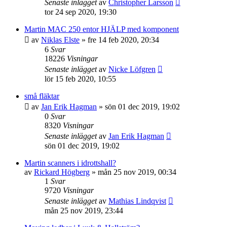
Senaste inlägget
av
Christopher Larsson
tor 24 sep 2020, 19:30
Martin MAC 250 entor HJÄLP med komponent
av
Niklas Elste
»
fre 14 feb 2020, 20:34
6
Svar
18226
Visningar
Senaste inlägget
av
Nicke Löfgren
lör 15 feb 2020, 10:55
små fläktar
av
Jan Erik Hagman
»
sön 01 dec 2019, 19:02
0
Svar
8320
Visningar
Senaste inlägget
av
Jan Erik Hagman
sön 01 dec 2019, 19:02
Martin scanners i idrottshall?
av
Rickard Högberg
»
mån 25 nov 2019, 00:34
1
Svar
9720
Visningar
Senaste inlägget
av
Mathias Lindqvist
mån 25 nov 2019, 23:44