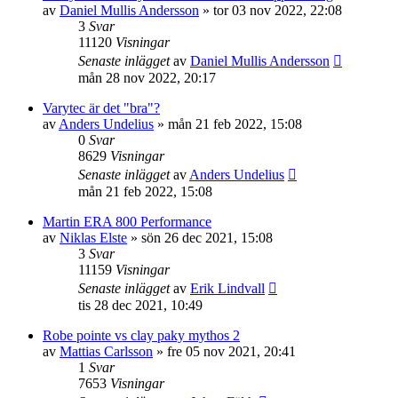
av
Daniel Mullis Andersson
»
tor 03 nov 2022, 22:08
3
Svar
11120
Visningar
Senaste inlägget
av
Daniel Mullis Andersson
mån 28 nov 2022, 20:17
Varytec är det "bra"?
av
Anders Undelius
»
mån 21 feb 2022, 15:08
0
Svar
8629
Visningar
Senaste inlägget
av
Anders Undelius
mån 21 feb 2022, 15:08
Martin ERA 800 Performance
av
Niklas Elste
»
sön 26 dec 2021, 15:08
3
Svar
11159
Visningar
Senaste inlägget
av
Erik Lindvall
tis 28 dec 2021, 10:49
Robe pointe vs clay paky mythos 2
av
Mattias Carlsson
»
fre 05 nov 2021, 20:41
1
Svar
7653
Visningar