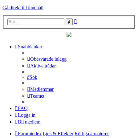
Gå direkt till innehåll
Avancerad
Sök
sökning
Snabblänkar
Obesvarade inlägg
Aktiva trådar
Sök
Medlemmar
Teamet
FAQ
Logga in
Bli medlem
Forumindex
Ljus & Effekter
Rörliga armaturer