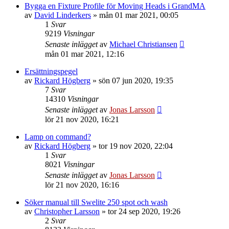
Bygga en Fixture Profile för Moving Heads i GrandMA
av
David Linderkers
»
mån 01 mar 2021, 00:05
1
Svar
9219
Visningar
Senaste inlägget
av
Michael Christiansen
mån 01 mar 2021, 12:16
Ersättningspegel
av
Rickard Högberg
»
sön 07 jun 2020, 19:35
7
Svar
14310
Visningar
Senaste inlägget
av
Jonas Larsson
lör 21 nov 2020, 16:21
Lamp on command?
av
Rickard Högberg
»
tor 19 nov 2020, 22:04
1
Svar
8021
Visningar
Senaste inlägget
av
Jonas Larsson
lör 21 nov 2020, 16:16
Söker manual till Swelite 250 spot och wash
av
Christopher Larsson
»
tor 24 sep 2020, 19:26
2
Svar