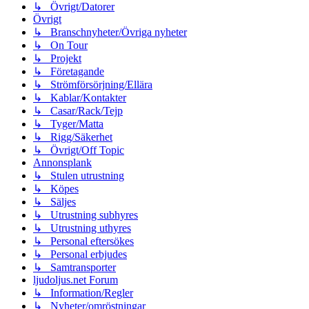
↳ Övrigt/Datorer
Övrigt
↳ Branschnyheter/Övriga nyheter
↳ On Tour
↳ Projekt
↳ Företagande
↳ Strömförsörjning/Ellära
↳ Kablar/Kontakter
↳ Casar/Rack/Tejp
↳ Tyger/Matta
↳ Rigg/Säkerhet
↳ Övrigt/Off Topic
Annonsplank
↳ Stulen utrustning
↳ Köpes
↳ Säljes
↳ Utrustning subhyres
↳ Utrustning uthyres
↳ Personal eftersökes
↳ Personal erbjudes
↳ Samtransporter
ljudoljus.net Forum
↳ Information/Regler
↳ Nyheter/omröstningar