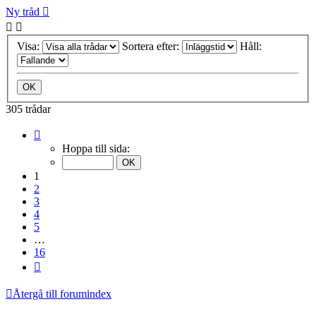
Ny tråd
Visa:
Sortera efter:
Håll:
305 trådar
Sida
1
Hoppa till sida:
av
16
1
2
3
4
5
…
16
Nästa
Återgå till forumindex