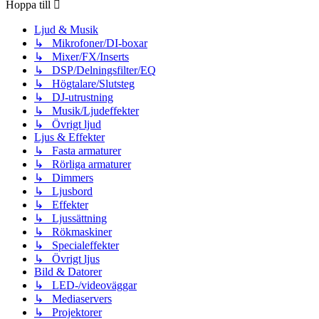
Hoppa till
Ljud & Musik
↳ Mikrofoner/DI-boxar
↳ Mixer/FX/Inserts
↳ DSP/Delningsfilter/EQ
↳ Högtalare/Slutsteg
↳ DJ-utrustning
↳ Musik/Ljudeffekter
↳ Övrigt ljud
Ljus & Effekter
↳ Fasta armaturer
↳ Rörliga armaturer
↳ Dimmers
↳ Ljusbord
↳ Effekter
↳ Ljussättning
↳ Rökmaskiner
↳ Specialeffekter
↳ Övrigt ljus
Bild & Datorer
↳ LED-/videoväggar
↳ Mediaservers
↳ Projektorer