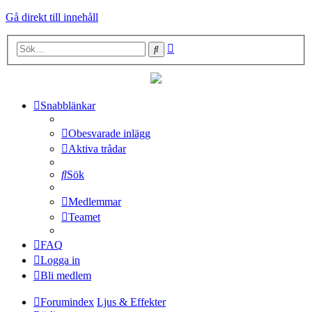
Gå direkt till innehåll
Avancerad
Sök
sökning
Snabblänkar
Obesvarade inlägg
Aktiva trådar
Sök
Medlemmar
Teamet
FAQ
Logga in
Bli medlem
Forumindex
Ljus & Effekter