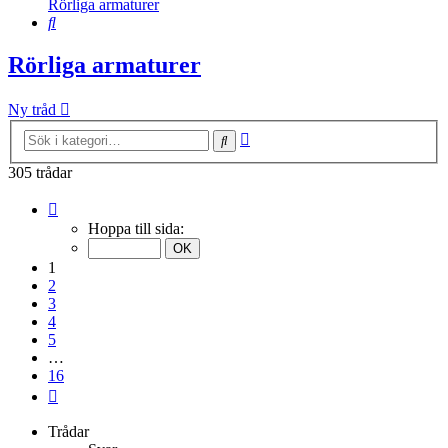
Rörliga armaturer
Sök
Rörliga armaturer
Ny tråd
Avancerad
Sök
sökning
305 trådar
Sida
1
Hoppa till sida:
av
16
1
2
3
4
5
…
16
Nästa
Trådar