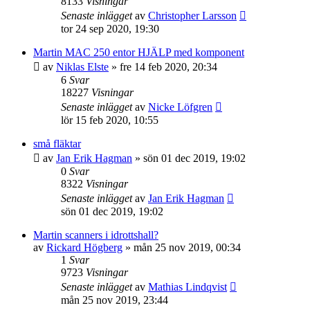
8133
Visningar
Senaste inlägget
av
Christopher Larsson
tor 24 sep 2020, 19:30
Martin MAC 250 entor HJÄLP med komponent
av
Niklas Elste
»
fre 14 feb 2020, 20:34
6
Svar
18227
Visningar
Senaste inlägget
av
Nicke Löfgren
lör 15 feb 2020, 10:55
små fläktar
av
Jan Erik Hagman
»
sön 01 dec 2019, 19:02
0
Svar
8322
Visningar
Senaste inlägget
av
Jan Erik Hagman
sön 01 dec 2019, 19:02
Martin scanners i idrottshall?
av
Rickard Högberg
»
mån 25 nov 2019, 00:34
1
Svar
9723
Visningar
Senaste inlägget
av
Mathias Lindqvist
mån 25 nov 2019, 23:44