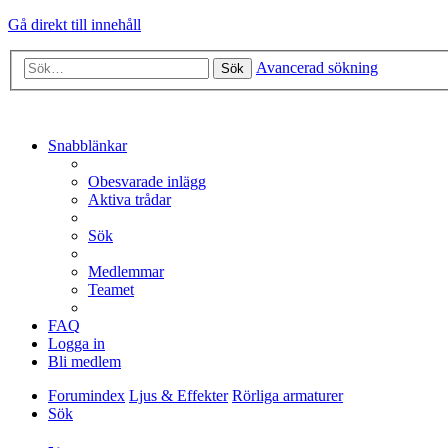
Gå direkt till innehåll
Avancerad sökning
Sök
Snabblänkar
Obesvarade inlägg
Aktiva trådar
Sök
Medlemmar
Teamet
FAQ
Logga in
Bli medlem
Forumindex
Ljus & Effekter
Rörliga armaturer
Sök