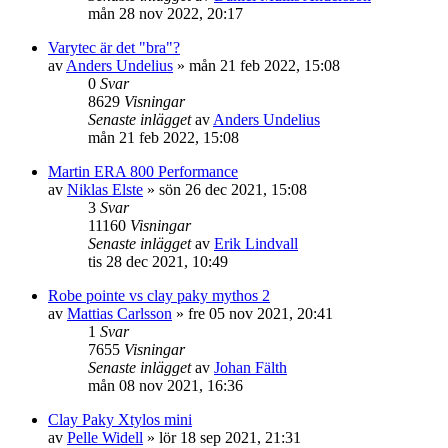
mån 28 nov 2022, 20:17
Varytec är det "bra"?
av
Anders Undelius
»
mån 21 feb 2022, 15:08
0
Svar
8629
Visningar
Senaste inlägget
av
Anders Undelius
mån 21 feb 2022, 15:08
Martin ERA 800 Performance
av
Niklas Elste
»
sön 26 dec 2021, 15:08
3
Svar
11160
Visningar
Senaste inlägget
av
Erik Lindvall
tis 28 dec 2021, 10:49
Robe pointe vs clay paky mythos 2
av
Mattias Carlsson
»
fre 05 nov 2021, 20:41
1
Svar
7655
Visningar
Senaste inlägget
av
Johan Fälth
mån 08 nov 2021, 16:36
Clay Paky Xtylos mini
av
Pelle Widell
»
lör 18 sep 2021, 21:31