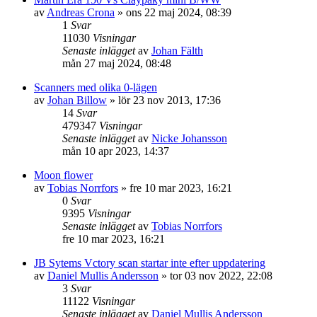
av
Andreas Crona
»
ons 22 maj 2024, 08:39
1
Svar
11030
Visningar
Senaste inlägget
av
Johan Fälth
mån 27 maj 2024, 08:48
Scanners med olika 0-lägen
av
Johan Billow
»
lör 23 nov 2013, 17:36
14
Svar
479347
Visningar
Senaste inlägget
av
Nicke Johansson
mån 10 apr 2023, 14:37
Moon flower
av
Tobias Norrfors
»
fre 10 mar 2023, 16:21
0
Svar
9395
Visningar
Senaste inlägget
av
Tobias Norrfors
fre 10 mar 2023, 16:21
JB Sytems Vctory scan startar inte efter uppdatering
av
Daniel Mullis Andersson
»
tor 03 nov 2022, 22:08
3
Svar
11122
Visningar
Senaste inlägget
av
Daniel Mullis Andersson