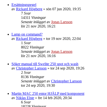
Ersättningspegel
av
Rickard Högberg
»
sön 07 jun 2020, 19:35
7
Svar
14311
Visningar
Senaste inlägget
av
Jonas Larsson
lör 21 nov 2020, 16:21
Lamp on command?
av
Rickard Högberg
»
tor 19 nov 2020, 22:04
1
Svar
8022
Visningar
Senaste inlägget
av
Jonas Larsson
lör 21 nov 2020, 16:16
Söker manual till Swelite 250 spot och wash
av
Christopher Larsson
»
tor 24 sep 2020, 19:26
2
Svar
8136
Visningar
Senaste inlägget
av
Christopher Larsson
tor 24 sep 2020, 19:30
Martin MAC 250 entor HJÄLP med komponent
av
Niklas Elste
»
fre 14 feb 2020, 20:34
6
Svar
18228
Visningar