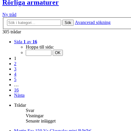
Rörliga armaturer
Ny tråd
Avancerad sökning
Sök
305 trådar
Sida
1
av
16
Hoppa till sida:
1
2
3
4
5
…
16
Nästa
Trådar
Svar
Visningar
Senaste inlägget
Martin Era 150 Vs Claypaky mini B/WW