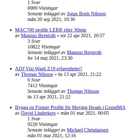
1
Svar
6909
Visningar
Senaste inlägget
av
Jonas Boris Nilsson
mån 20 sep 2021, 10:36
MAC700 profile LERR efter 30min
av
Magnus Bergroth
»
tor 22 apr 2021, 20:57
3
Svar
10822
Visningar
Senaste inlägget
av
Magnus Bergroth
fre 14 maj 2021, 23:30
ADJ Vizi Wash Z19 erfarenheter?
av
Thomas Nilsson
»
tis 13 apr 2021, 21:22
0
Svar
7412
Visningar
Senaste inlägget
av
Thomas Nilsson
tis 13 apr 2021, 21:22
Bygga en Fixture Profile för Moving Heads i GrandMA
av
David Linderkers
»
mån 01 mar 2021, 00:05
1
Svar
9220
Visningar
Senaste inlägget
av
Michael Christiansen
mån 01 mar 2021, 12:16