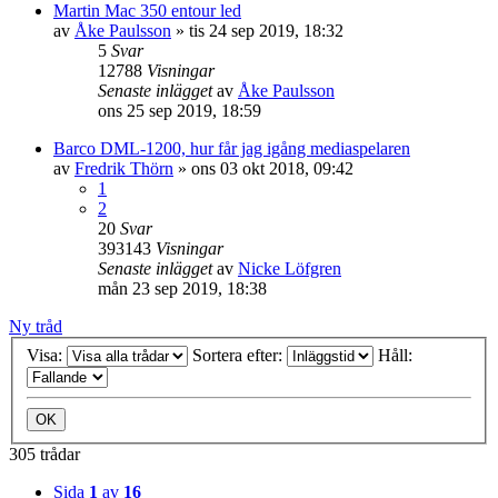
Martin Mac 350 entour led
av
Åke Paulsson
»
tis 24 sep 2019, 18:32
5
Svar
12788
Visningar
Senaste inlägget
av
Åke Paulsson
ons 25 sep 2019, 18:59
Barco DML-1200, hur får jag igång mediaspelaren
av
Fredrik Thörn
»
ons 03 okt 2018, 09:42
1
2
20
Svar
393143
Visningar
Senaste inlägget
av
Nicke Löfgren
mån 23 sep 2019, 18:38
Ny tråd
Visa:
Sortera efter:
Håll:
305 trådar
Sida
1
av
16