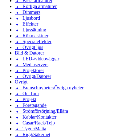
↳ Fasta armaturer
↳ Rörliga armaturer
↳ Dimmers
↳ Ljusbord
↳ Effekter
↳ Ljussättning
↳ Rökmaskiner
↳ Specialeffekter
↳ Övrigt ljus
Bild & Datorer
↳ LED-/videoväggar
↳ Mediaservers
↳ Projektorer
↳ Övrigt/Datorer
Övrigt
↳ Branschnyheter/Övriga nyheter
↳ On Tour
↳ Projekt
↳ Företagande
↳ Strömförsörjning/Ellära
↳ Kablar/Kontakter
↳ Casar/Rack/Tejp
↳ Tyger/Matta
↳ Rigg/Säkerhet