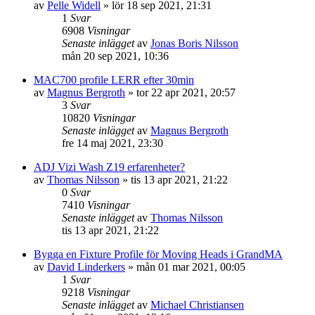
av
Pelle Widell
»
lör 18 sep 2021, 21:31
1
Svar
6908
Visningar
Senaste inlägget
av
Jonas Boris Nilsson
mån 20 sep 2021, 10:36
MAC700 profile LERR efter 30min
av
Magnus Bergroth
»
tor 22 apr 2021, 20:57
3
Svar
10820
Visningar
Senaste inlägget
av
Magnus Bergroth
fre 14 maj 2021, 23:30
ADJ Vizi Wash Z19 erfarenheter?
av
Thomas Nilsson
»
tis 13 apr 2021, 21:22
0
Svar
7410
Visningar
Senaste inlägget
av
Thomas Nilsson
tis 13 apr 2021, 21:22
Bygga en Fixture Profile för Moving Heads i GrandMA
av
David Linderkers
»
mån 01 mar 2021, 00:05
1
Svar
9218
Visningar
Senaste inlägget
av
Michael Christiansen