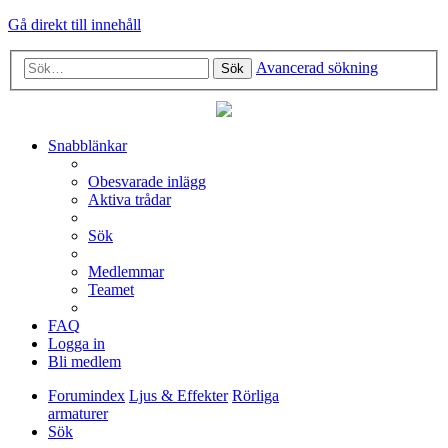
Gå direkt till innehåll
Avancerad sökning
Sök
Snabblänkar
Obesvarade inlägg
Aktiva trådar
Sök
Medlemmar
Teamet
FAQ
Logga in
Bli medlem
Forumindex
Ljus & Effekter
Rörliga
armaturer
Sök