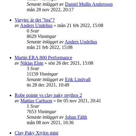
Senaste inlägget
av
Daniel Mullis Andersson
mån 28 nov 2022, 20:17
Varytec är det "bra"?
av
Anders Undelius
»
mån 21 feb 2022, 15:08
0
Svar
8629
Visningar
Senaste inlägget
av
Anders Undelius
mån 21 feb 2022, 15:08
Martin ERA 800 Performance
av
Niklas Elste
»
sön 26 dec 2021, 15:08
3
Svar
11159
Visningar
Senaste inlägget
av
Erik Lindvall
tis 28 dec 2021, 10:49
Robe pointe vs clay paky mythos 2
av
Mattias Carlsson
»
fre 05 nov 2021, 20:41
1
Svar
7653
Visningar
Senaste inlägget
av
Johan Fälth
mån 08 nov 2021, 16:36
Clay Paky Xtylos mini