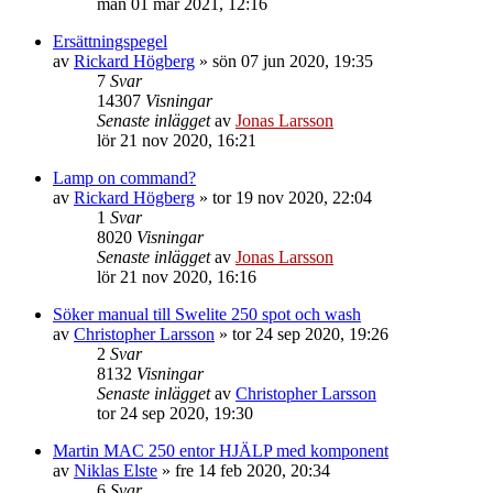
mån 01 mar 2021, 12:16
Ersättningspegel
av
Rickard Högberg
»
sön 07 jun 2020, 19:35
7
Svar
14307
Visningar
Senaste inlägget
av
Jonas Larsson
lör 21 nov 2020, 16:21
Lamp on command?
av
Rickard Högberg
»
tor 19 nov 2020, 22:04
1
Svar
8020
Visningar
Senaste inlägget
av
Jonas Larsson
lör 21 nov 2020, 16:16
Söker manual till Swelite 250 spot och wash
av
Christopher Larsson
»
tor 24 sep 2020, 19:26
2
Svar
8132
Visningar
Senaste inlägget
av
Christopher Larsson
tor 24 sep 2020, 19:30
Martin MAC 250 entor HJÄLP med komponent
av
Niklas Elste
»
fre 14 feb 2020, 20:34
6
Svar