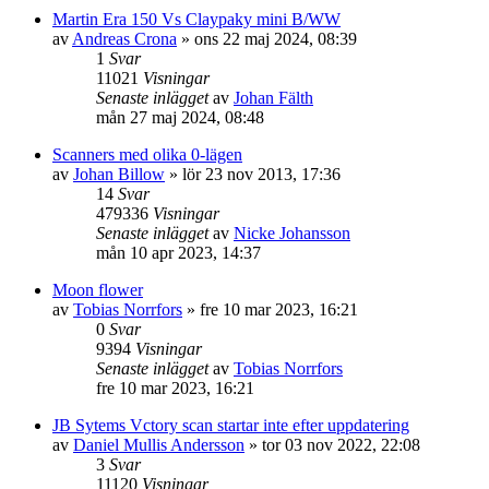
Martin Era 150 Vs Claypaky mini B/WW
av
Andreas Crona
»
ons 22 maj 2024, 08:39
1
Svar
11021
Visningar
Senaste inlägget
av
Johan Fälth
mån 27 maj 2024, 08:48
Scanners med olika 0-lägen
av
Johan Billow
»
lör 23 nov 2013, 17:36
14
Svar
479336
Visningar
Senaste inlägget
av
Nicke Johansson
mån 10 apr 2023, 14:37
Moon flower
av
Tobias Norrfors
»
fre 10 mar 2023, 16:21
0
Svar
9394
Visningar
Senaste inlägget
av
Tobias Norrfors
fre 10 mar 2023, 16:21
JB Sytems Vctory scan startar inte efter uppdatering
av
Daniel Mullis Andersson
»
tor 03 nov 2022, 22:08
3
Svar
11120
Visningar