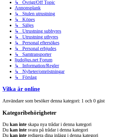
↳ Övrigt/Off Topic
Annonsplank
↳ Stulen utrustning
↳ Köpes
↳ Säljes
↳ Utrustning subhyres
↳ Utrustning uthyres
↳ Personal eftersökes
↳ Personal erbjudes
↳ Samtransporter
ljudoljus.net Forum
↳ Information/Regler
↳ Nyheter/omröstningar
↳ Förslag
Vilka är online
Användare som besöker denna kategori: 1 och 0 gäst
Kategoribehörigheter
Du
kan inte
skapa nya trådar i denna kategori
Du
kan inte
svara på trådar i denna kategori
Du
kan inte
redigera dina inlägg i denna kategori