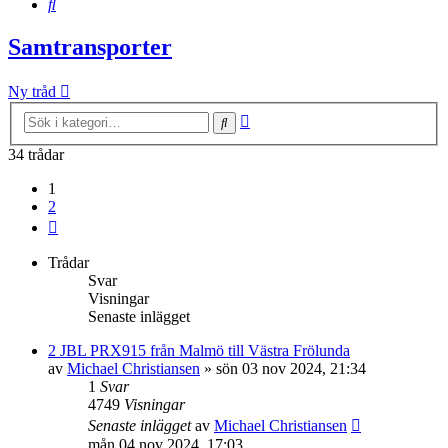
Sök
Samtransporter
Ny tråd
Avancerad
Sök
sökning
34 trådar
1
2
Nästa
Trådar
Svar
Visningar
Senaste inlägget
2 JBL PRX915 från Malmö till Västra Frölunda
av
Michael Christiansen
»
sön 03 nov 2024, 21:34
1
Svar
4749
Visningar
Senaste inlägget
av
Michael Christiansen
mån 04 nov 2024, 17:03