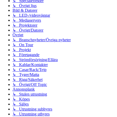
↳ Specialeffekter
↳ Övrigt ljus
Bild & Datorer
↳ LED-/videoväggar
↳ Mediaservers
↳ Projektorer
↳ Övrigt/Datorer
Övrigt
↳ Branschnyheter/Övriga nyheter
↳ On Tour
↳ Projekt
↳ Företagande
↳ Strömförsörjning/Ellära
↳ Kablar/Kontakter
↳ Casar/Rack/Tejp
↳ Tyger/Matta
↳ Rigg/Säkerhet
↳ Övrigt/Off Topic
Annonsplank
↳ Stulen utrustning
↳ Köpes
↳ Säljes
↳ Utrustning subhyres
↳ Utrustning uthyres