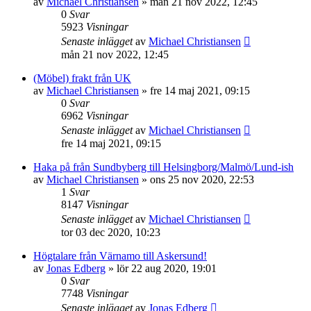
av
Michael Christiansen
»
mån 21 nov 2022, 12:45
0
Svar
5923
Visningar
Senaste inlägget
av
Michael Christiansen
mån 21 nov 2022, 12:45
(Möbel) frakt från UK
av
Michael Christiansen
»
fre 14 maj 2021, 09:15
0
Svar
6962
Visningar
Senaste inlägget
av
Michael Christiansen
fre 14 maj 2021, 09:15
Haka på från Sundbyberg till Helsingborg/Malmö/Lund-ish
av
Michael Christiansen
»
ons 25 nov 2020, 22:53
1
Svar
8147
Visningar
Senaste inlägget
av
Michael Christiansen
tor 03 dec 2020, 10:23
Högtalare från Värnamo till Askersund!
av
Jonas Edberg
»
lör 22 aug 2020, 19:01
0
Svar
7748
Visningar
Senaste inlägget
av
Jonas Edberg