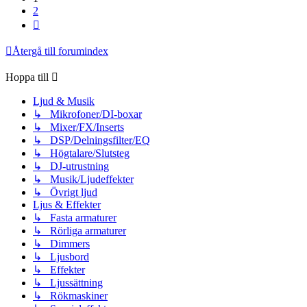
2
Nästa
Återgå till forumindex
Hoppa till
Ljud & Musik
↳ Mikrofoner/DI-boxar
↳ Mixer/FX/Inserts
↳ DSP/Delningsfilter/EQ
↳ Högtalare/Slutsteg
↳ DJ-utrustning
↳ Musik/Ljudeffekter
↳ Övrigt ljud
Ljus & Effekter
↳ Fasta armaturer
↳ Rörliga armaturer
↳ Dimmers
↳ Ljusbord
↳ Effekter
↳ Ljussättning
↳ Rökmaskiner