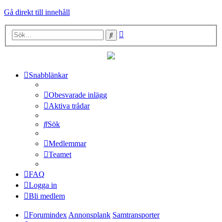
Gå direkt till innehåll
Avancerad
Sök
sökning
Snabblänkar
Obesvarade inlägg
Aktiva trådar
Sök
Medlemmar
Teamet
FAQ
Logga in
Bli medlem
Forumindex
Annonsplank
Samtransporter