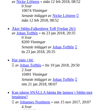
av
Nicke Löfgren
»
mån 12 feb 2018, 08:52
0
Svar
10674
Visningar
Senaste inlägget
av
Nicke Löfgren
mån 12 feb 2018, 08:52
Åker Sthlm-Falkenberg ToR Fredag 26/1
av
Johan Tofftén
»
tis 23 jan 2018, 20:35
0
Svar
8269
Visningar
Senaste inlägget
av
Johan Tofftén
tis 23 jan 2018, 20:35
Har plats i bil.
av
Johan Tofftén
»
fre 19 jan 2018, 20:50
2
Svar
10491
Visningar
Senaste inlägget
av
Johan Tofftén
sön 21 jan 2018, 00:07
Kan någon SNÄLLA hämta lite lampor i Sthlm mot
betalning?
av
Johannes Nordgren
»
ons 15 nov 2017, 20:07
4
Svar