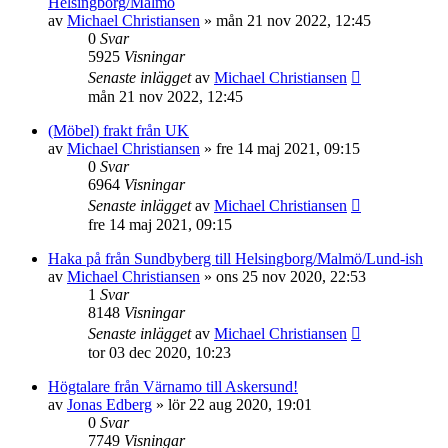
Helsingborg/Malmö
av
Michael Christiansen
»
mån 21 nov 2022, 12:45
0
Svar
5925
Visningar
Senaste inlägget
av
Michael Christiansen
mån 21 nov 2022, 12:45
(Möbel) frakt från UK
av
Michael Christiansen
»
fre 14 maj 2021, 09:15
0
Svar
6964
Visningar
Senaste inlägget
av
Michael Christiansen
fre 14 maj 2021, 09:15
Haka på från Sundbyberg till Helsingborg/Malmö/Lund-ish
av
Michael Christiansen
»
ons 25 nov 2020, 22:53
1
Svar
8148
Visningar
Senaste inlägget
av
Michael Christiansen
tor 03 dec 2020, 10:23
Högtalare från Värnamo till Askersund!
av
Jonas Edberg
»
lör 22 aug 2020, 19:01
0
Svar
7749
Visningar