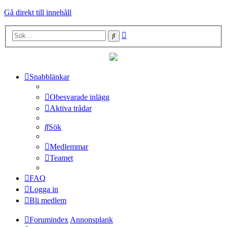
Gå direkt till innehåll
Avancerad
Sök
sökning
Snabblänkar
Obesvarade inlägg
Aktiva trådar
Sök
Medlemmar
Teamet
FAQ
Logga in
Bli medlem
Forumindex
Annonsplank