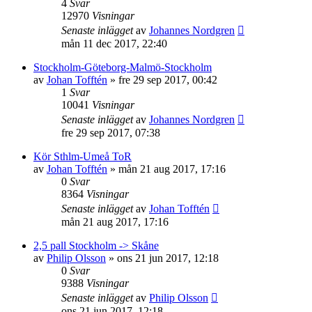
4
Svar
12970
Visningar
Senaste inlägget
av
Johannes Nordgren
mån 11 dec 2017, 22:40
Stockholm-Göteborg-Malmö-Stockholm
av
Johan Tofftén
»
fre 29 sep 2017, 00:42
1
Svar
10041
Visningar
Senaste inlägget
av
Johannes Nordgren
fre 29 sep 2017, 07:38
Kör Sthlm-Umeå ToR
av
Johan Tofftén
»
mån 21 aug 2017, 17:16
0
Svar
8364
Visningar
Senaste inlägget
av
Johan Tofftén
mån 21 aug 2017, 17:16
2,5 pall Stockholm -> Skåne
av
Philip Olsson
»
ons 21 jun 2017, 12:18
0
Svar
9388
Visningar
Senaste inlägget
av
Philip Olsson
ons 21 jun 2017, 12:18