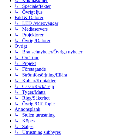
↳ Rökmaskiner
↳ Specialeffekter
↳ Övrigt ljus
Bild & Datorer
↳ LED-/videoväggar
↳ Mediaservers
↳ Projektorer
↳ Övrigt/Datorer
Övrigt
↳ Branschnyheter/Övriga nyheter
↳ On Tour
↳ Projekt
↳ Företagande
↳ Strömförsörjning/Ellära
↳ Kablar/Kontakter
↳ Casar/Rack/Tejp
↳ Tyger/Matta
↳ Rigg/Säkerhet
↳ Övrigt/Off Topic
Annonsplank
↳ Stulen utrustning
↳ Köpes
↳ Säljes
↳ Utrustning subhyres