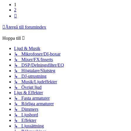
1
2
Nästa
Återgå till forumindex
Hoppa till
Ljud & Musik
↳ Mikrofoner/DI-boxar
↳ Mixer/FX/Inserts
↳ DSP/Delningsfilter/EQ
↳ Högtalare/Slutsteg
↳ DJ-utrustning
↳ Musik/Ljudeffekter
↳ Övrigt ljud
Ljus & Effekter
↳ Fasta armaturer
↳ Rörliga armaturer
↳ Dimmers
↳ Ljusbord
↳ Effekter
↳ Ljussättning