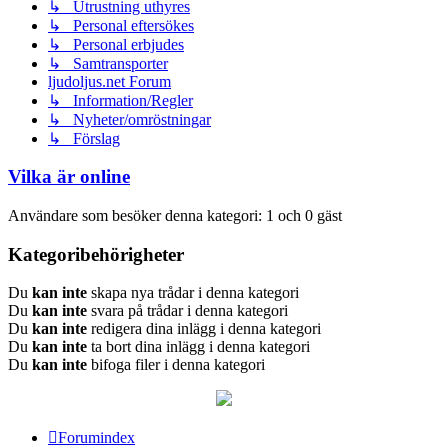
↳ Utrustning uthyres
↳ Personal eftersökes
↳ Personal erbjudes
↳ Samtransporter
ljudoljus.net Forum
↳ Information/Regler
↳ Nyheter/omröstningar
↳ Förslag
Vilka är online
Användare som besöker denna kategori: 1 och 0 gäst
Kategoribehörigheter
Du
kan inte
skapa nya trådar i denna kategori
Du
kan inte
svara på trådar i denna kategori
Du
kan inte
redigera dina inlägg i denna kategori
Du
kan inte
ta bort dina inlägg i denna kategori
Du
kan inte
bifoga filer i denna kategori
Forumindex