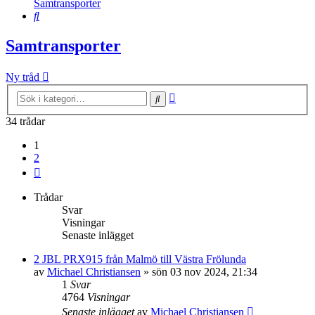
Samtransporter
Sök
Samtransporter
Ny tråd
Avancerad
Sök
sökning
34 trådar
1
2
Nästa
Trådar
Svar
Visningar
Senaste inlägget
2 JBL PRX915 från Malmö till Västra Frölunda
av
Michael Christiansen
»
sön 03 nov 2024, 21:34
1
Svar
4764
Visningar
Senaste inlägget
av
Michael Christiansen