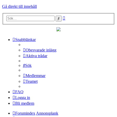
Gå direkt till innehåll
Avancerad
Sök
sökning
Snabblänkar
Obesvarade inlägg
Aktiva trådar
Sök
Medlemmar
Teamet
FAQ
Logga in
Bli medlem
Forumindex
Annonsplank