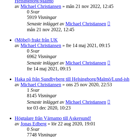
Helsingborg/Malmö
av
Michael Christiansen
»
mån 21 nov 2022, 12:45
0
Svar
5919
Visningar
Senaste inlägget
av
Michael Christiansen
mån 21 nov 2022, 12:45
(Möbel) frakt från UK
av
Michael Christiansen
»
fre 14 maj 2021, 09:15
0
Svar
6962
Visningar
Senaste inlägget
av
Michael Christiansen
fre 14 maj 2021, 09:15
Haka på från Sundbyberg till Helsingborg/Malmö/Lund-ish
av
Michael Christiansen
»
ons 25 nov 2020, 22:53
1
Svar
8145
Visningar
Senaste inlägget
av
Michael Christiansen
tor 03 dec 2020, 10:23
Högtalare från Värnamo till Askersund!
av
Jonas Edberg
»
lör 22 aug 2020, 19:01
0
Svar
7748
Visningar