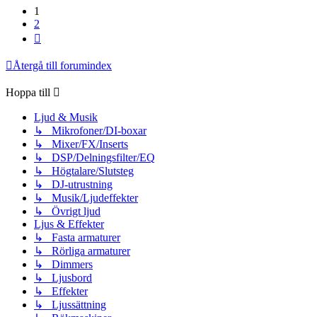
1
2
Nästa
Återgå till forumindex
Hoppa till
Ljud & Musik
↳ Mikrofoner/DI-boxar
↳ Mixer/FX/Inserts
↳ DSP/Delningsfilter/EQ
↳ Högtalare/Slutsteg
↳ DJ-utrustning
↳ Musik/Ljudeffekter
↳ Övrigt ljud
Ljus & Effekter
↳ Fasta armaturer
↳ Rörliga armaturer
↳ Dimmers
↳ Ljusbord
↳ Effekter
↳ Ljussättning