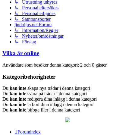
↳ Utrustning uthyres
↳ Personal eftersökes
↳ Personal erbjudes
↳ Samtransporter
ljudoljus.net Forum
↳ Information/Regler
↳ Nyheter/omröstningar
↳ Förslag
Vilka är online
Användare som besöker denna kategori: 2 och 0 gäster
Kategoribehörigheter
Du
kan inte
skapa nya trådar i denna kategori
Du
kan inte
svara på trådar i denna kategori
Du
kan inte
redigera dina inlägg i denna kategori
Du
kan inte
ta bort dina inlägg i denna kategori
Du
kan inte
bifoga filer i denna kategori
Forumindex