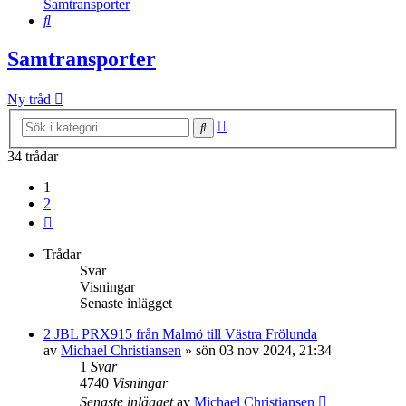
Samtransporter
Sök
Samtransporter
Ny tråd
Avancerad
Sök
sökning
34 trådar
1
2
Nästa
Trådar
Svar
Visningar
Senaste inlägget
2 JBL PRX915 från Malmö till Västra Frölunda
av
Michael Christiansen
»
sön 03 nov 2024, 21:34
1
Svar
4740
Visningar
Senaste inlägget
av
Michael Christiansen