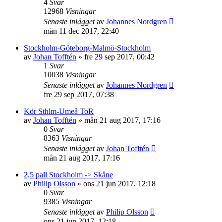
4
Svar
12968
Visningar
Senaste inlägget
av
Johannes Nordgren
mån 11 dec 2017, 22:40
Stockholm-Göteborg-Malmö-Stockholm
av
Johan Tofftén
»
fre 29 sep 2017, 00:42
1
Svar
10038
Visningar
Senaste inlägget
av
Johannes Nordgren
fre 29 sep 2017, 07:38
Kör Sthlm-Umeå ToR
av
Johan Tofftén
»
mån 21 aug 2017, 17:16
0
Svar
8363
Visningar
Senaste inlägget
av
Johan Tofftén
mån 21 aug 2017, 17:16
2,5 pall Stockholm -> Skåne
av
Philip Olsson
»
ons 21 jun 2017, 12:18
0
Svar
9385
Visningar
Senaste inlägget
av
Philip Olsson
ons 21 jun 2017, 12:18