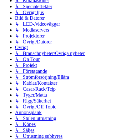
↳ Rökmaskiner
↳ Specialeffekter
↳ Övrigt ljus
Bild & Datorer
↳ LED-/videoväggar
↳ Mediaservers
↳ Projektorer
↳ Övrigt/Datorer
Övrigt
↳ Branschnyheter/Övriga nyheter
↳ On Tour
↳ Projekt
↳ Företagande
↳ Strömförsörjning/Ellära
↳ Kablar/Kontakter
↳ Casar/Rack/Tejp
↳ Tyger/Matta
↳ Rigg/Säkerhet
↳ Övrigt/Off Topic
Annonsplank
↳ Stulen utrustning
↳ Köpes
↳ Säljes
↳ Utrustning subhyres