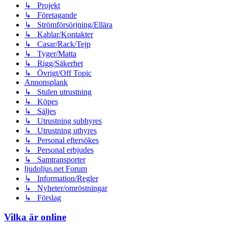
↳ Projekt
↳ Företagande
↳ Strömförsörjning/Ellära
↳ Kablar/Kontakter
↳ Casar/Rack/Tejp
↳ Tyger/Matta
↳ Rigg/Säkerhet
↳ Övrigt/Off Topic
Annonsplank
↳ Stulen utrustning
↳ Köpes
↳ Säljes
↳ Utrustning subhyres
↳ Utrustning uthyres
↳ Personal eftersökes
↳ Personal erbjudes
↳ Samtransporter
ljudoljus.net Forum
↳ Information/Regler
↳ Nyheter/omröstningar
↳ Förslag
Vilka är online