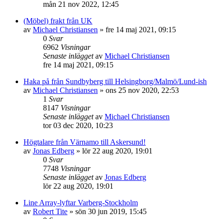
mån 21 nov 2022, 12:45
(Möbel) frakt från UK
av
Michael Christiansen
»
fre 14 maj 2021, 09:15
0
Svar
6962
Visningar
Senaste inlägget
av
Michael Christiansen
fre 14 maj 2021, 09:15
Haka på från Sundbyberg till Helsingborg/Malmö/Lund-ish
av
Michael Christiansen
»
ons 25 nov 2020, 22:53
1
Svar
8147
Visningar
Senaste inlägget
av
Michael Christiansen
tor 03 dec 2020, 10:23
Högtalare från Värnamo till Askersund!
av
Jonas Edberg
»
lör 22 aug 2020, 19:01
0
Svar
7748
Visningar
Senaste inlägget
av
Jonas Edberg
lör 22 aug 2020, 19:01
Line Array-lyftar Varberg-Stockholm
av
Robert Tite
»
sön 30 jun 2019, 15:45