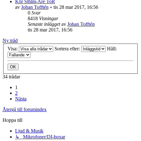
Kör Sthlm-Åre ToR
av
Johan Tofftén
»
tis 28 mar 2017, 16:56
0
Svar
8418
Visningar
Senaste inlägget
av
Johan Tofftén
tis 28 mar 2017, 16:56
Ny tråd
Visa:
Sortera efter:
Håll:
34 trådar
1
2
Nästa
Återgå till forumindex
Hoppa till
Ljud & Musik
↳ Mikrofoner/DI-boxar