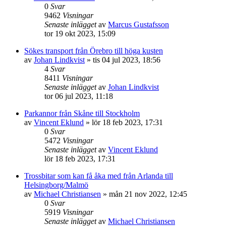
0
Svar
9462
Visningar
Senaste inlägget
av
Marcus Gustafsson
tor 19 okt 2023, 15:09
Sökes transport från Örebro till höga kusten
av
Johan Lindkvist
»
tis 04 jul 2023, 18:56
4
Svar
8411
Visningar
Senaste inlägget
av
Johan Lindkvist
tor 06 jul 2023, 11:18
Parkannor från Skåne till Stockholm
av
Vincent Eklund
»
lör 18 feb 2023, 17:31
0
Svar
5472
Visningar
Senaste inlägget
av
Vincent Eklund
lör 18 feb 2023, 17:31
Trossbitar som kan få åka med från Arlanda till
Helsingborg/Malmö
av
Michael Christiansen
»
mån 21 nov 2022, 12:45
0
Svar
5919
Visningar
Senaste inlägget
av
Michael Christiansen