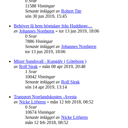
0
Svar
11588
Visningar
Senaste inlägget
av
Robert Tite
sön 30 jun 2019, 15:45
Behöver få hem högtalare från Huddinge....
av
Johannes Nordgren
»
tor 13 jun 2019, 18:06
0
Svar
7886
Visningar
Senaste inlägget
av
Johannes Nordgren
tor 13 jun 2019, 18:06
Mixer Sundsvall - Kungälv ( Göteborg )
av
Rolf Sirak
»
mån 08 apr 2019, 20:48
1
Svar
10042
Visningar
Senaste inlägget
av
Rolf Sirak
sön 14 apr 2019, 13:14
Transport Norrlandskusten -Avesta
av
Nicke Löfgren
»
mån 12 feb 2018, 08:52
0
Svar
10674
Visningar
Senaste inlägget
av
Nicke Löfgren
mån 12 feb 2018, 08:52