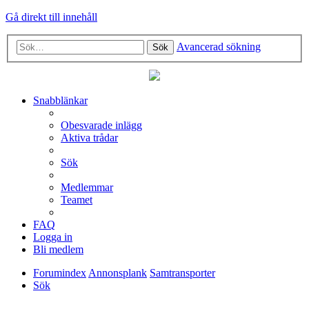
Gå direkt till innehåll
Avancerad sökning
Sök
Snabblänkar
Obesvarade inlägg
Aktiva trådar
Sök
Medlemmar
Teamet
FAQ
Logga in
Bli medlem
Forumindex
Annonsplank
Samtransporter
Sök