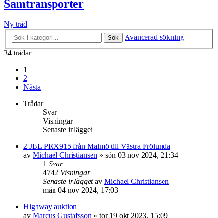
Samtransporter
Ny tråd
Avancerad sökning
Sök
34 trådar
1
2
Nästa
Trådar
Svar
Visningar
Senaste inlägget
2 JBL PRX915 från Malmö till Västra Frölunda
av
Michael Christiansen
»
sön 03 nov 2024, 21:34
1
Svar
4742
Visningar
Senaste inlägget
av
Michael Christiansen
mån 04 nov 2024, 17:03
Highway auktion
av
Marcus Gustafsson
»
tor 19 okt 2023, 15:09