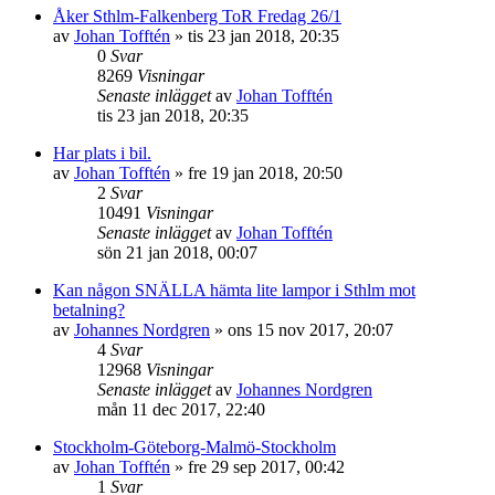
Åker Sthlm-Falkenberg ToR Fredag 26/1
av
Johan Tofftén
»
tis 23 jan 2018, 20:35
0
Svar
8269
Visningar
Senaste inlägget
av
Johan Tofftén
tis 23 jan 2018, 20:35
Har plats i bil.
av
Johan Tofftén
»
fre 19 jan 2018, 20:50
2
Svar
10491
Visningar
Senaste inlägget
av
Johan Tofftén
sön 21 jan 2018, 00:07
Kan någon SNÄLLA hämta lite lampor i Sthlm mot
betalning?
av
Johannes Nordgren
»
ons 15 nov 2017, 20:07
4
Svar
12968
Visningar
Senaste inlägget
av
Johannes Nordgren
mån 11 dec 2017, 22:40
Stockholm-Göteborg-Malmö-Stockholm
av
Johan Tofftén
»
fre 29 sep 2017, 00:42
1
Svar