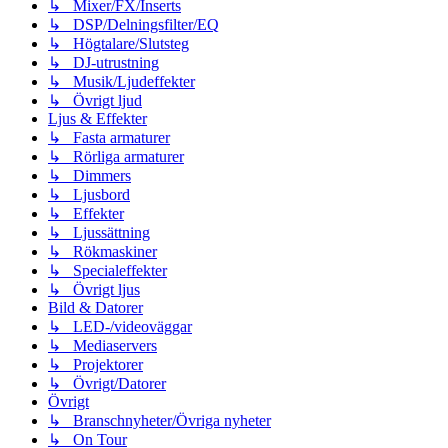
↳ Mixer/FX/Inserts
↳ DSP/Delningsfilter/EQ
↳ Högtalare/Slutsteg
↳ DJ-utrustning
↳ Musik/Ljudeffekter
↳ Övrigt ljud
Ljus & Effekter
↳ Fasta armaturer
↳ Rörliga armaturer
↳ Dimmers
↳ Ljusbord
↳ Effekter
↳ Ljussättning
↳ Rökmaskiner
↳ Specialeffekter
↳ Övrigt ljus
Bild & Datorer
↳ LED-/videoväggar
↳ Mediaservers
↳ Projektorer
↳ Övrigt/Datorer
Övrigt
↳ Branschnyheter/Övriga nyheter
↳ On Tour