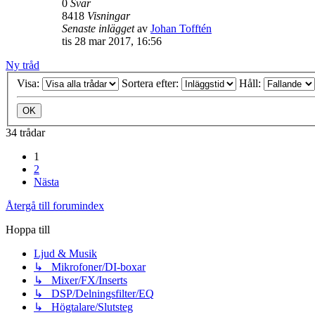
0
Svar
8418
Visningar
Senaste inlägget
av
Johan Tofftén
tis 28 mar 2017, 16:56
Ny tråd
Visa:
Sortera efter:
Håll:
34 trådar
1
2
Nästa
Återgå till forumindex
Hoppa till
Ljud & Musik
↳ Mikrofoner/DI-boxar
↳ Mixer/FX/Inserts
↳ DSP/Delningsfilter/EQ
↳ Högtalare/Slutsteg