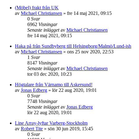
(Möbel) frakt från UK
av
Michael Christiansen
»
fre 14 maj 2021, 09:15
0
Svar
6962
Visningar
Senaste inlägget
av
Michael Christiansen
fre 14 maj 2021, 09:15
Haka på från Sundbyberg till Helsingborg/Malmö/Lund-ish
av
Michael Christiansen
»
ons 25 nov 2020, 22:53
1
Svar
8147
Visningar
Senaste inlägget
av
Michael Christiansen
tor 03 dec 2020, 10:23
Högtalare från Värnamo till Askersund!
av
Jonas Edberg
»
lör 22 aug 2020, 19:01
0
Svar
7748
Visningar
Senaste inlägget
av
Jonas Edberg
lör 22 aug 2020, 19:01
Line Array-lyftar Varberg-Stockholm
av
Robert Tite
»
sön 30 jun 2019, 15:45
0
Svar