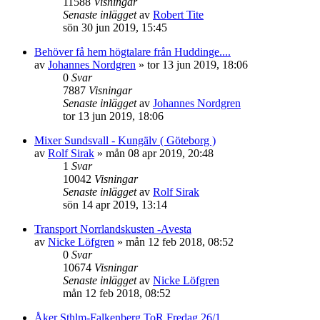
11588
Visningar
Senaste inlägget
av
Robert Tite
sön 30 jun 2019, 15:45
Behöver få hem högtalare från Huddinge....
av
Johannes Nordgren
»
tor 13 jun 2019, 18:06
0
Svar
7887
Visningar
Senaste inlägget
av
Johannes Nordgren
tor 13 jun 2019, 18:06
Mixer Sundsvall - Kungälv ( Göteborg )
av
Rolf Sirak
»
mån 08 apr 2019, 20:48
1
Svar
10042
Visningar
Senaste inlägget
av
Rolf Sirak
sön 14 apr 2019, 13:14
Transport Norrlandskusten -Avesta
av
Nicke Löfgren
»
mån 12 feb 2018, 08:52
0
Svar
10674
Visningar
Senaste inlägget
av
Nicke Löfgren
mån 12 feb 2018, 08:52
Åker Sthlm-Falkenberg ToR Fredag 26/1