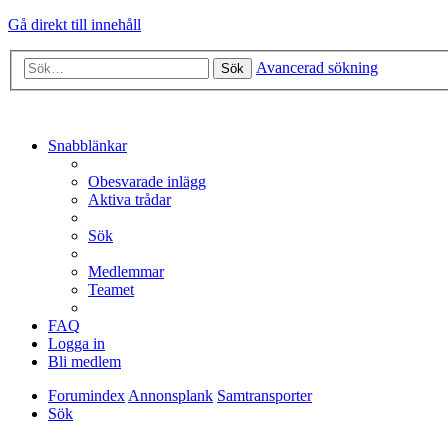
Gå direkt till innehåll
Avancerad sökning
Sök
Snabblänkar
Obesvarade inlägg
Aktiva trådar
Sök
Medlemmar
Teamet
FAQ
Logga in
Bli medlem
Forumindex
Annonsplank
Samtransporter
Sök