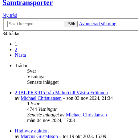
Samtransporter
Ny tråd
Avancerad sökning
Sök
34 trådar
1
2
Nästa
Trådar
Svar
Visningar
Senaste inlägget
2 JBL PRX915 från Malmö till Västra Frölunda
av
Michael Christiansen
»
sön 03 nov 2024, 21:34
1
Svar
4744
Visningar
Senaste inlägget
av
Michael Christiansen
mån 04 nov 2024, 17:03
Highway auktion
av
Marcus Gustafsson
»
tor 19 okt 2023, 15:09