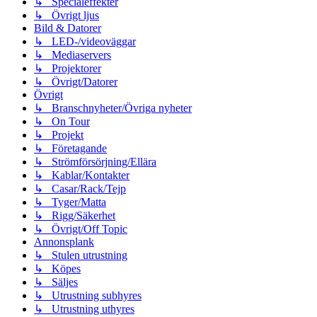
↳ Specialeffekter
↳ Övrigt ljus
Bild & Datorer
↳ LED-/videoväggar
↳ Mediaservers
↳ Projektorer
↳ Övrigt/Datorer
Övrigt
↳ Branschnyheter/Övriga nyheter
↳ On Tour
↳ Projekt
↳ Företagande
↳ Strömförsörjning/Ellära
↳ Kablar/Kontakter
↳ Casar/Rack/Tejp
↳ Tyger/Matta
↳ Rigg/Säkerhet
↳ Övrigt/Off Topic
Annonsplank
↳ Stulen utrustning
↳ Köpes
↳ Säljes
↳ Utrustning subhyres
↳ Utrustning uthyres