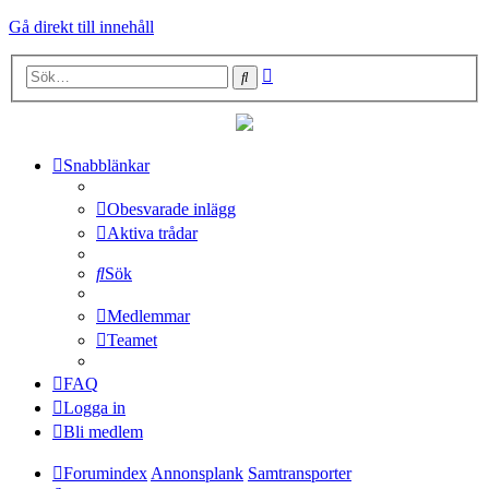
Gå direkt till innehåll
Avancerad
Sök
sökning
Snabblänkar
Obesvarade inlägg
Aktiva trådar
Sök
Medlemmar
Teamet
FAQ
Logga in
Bli medlem
Forumindex
Annonsplank
Samtransporter