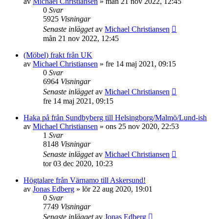
av
Michael Christiansen
»
mån 21 nov 2022, 12:45
0
Svar
5925
Visningar
Senaste inlägget
av
Michael Christiansen
mån 21 nov 2022, 12:45
(Möbel) frakt från UK
av
Michael Christiansen
»
fre 14 maj 2021, 09:15
0
Svar
6964
Visningar
Senaste inlägget
av
Michael Christiansen
fre 14 maj 2021, 09:15
Haka på från Sundbyberg till Helsingborg/Malmö/Lund-ish
av
Michael Christiansen
»
ons 25 nov 2020, 22:53
1
Svar
8148
Visningar
Senaste inlägget
av
Michael Christiansen
tor 03 dec 2020, 10:23
Högtalare från Värnamo till Askersund!
av
Jonas Edberg
»
lör 22 aug 2020, 19:01
0
Svar
7749
Visningar
Senaste inlägget
av
Jonas Edberg