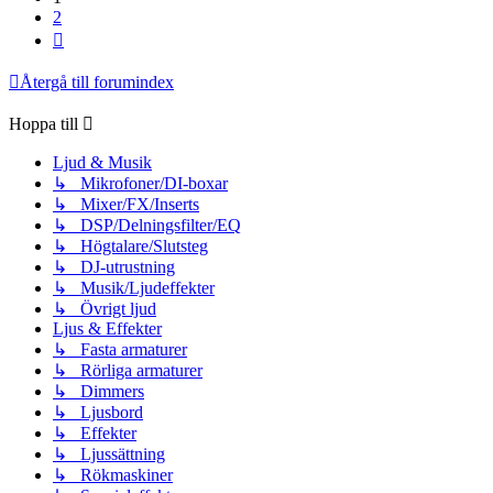
2
Nästa
Återgå till forumindex
Hoppa till
Ljud & Musik
↳ Mikrofoner/DI-boxar
↳ Mixer/FX/Inserts
↳ DSP/Delningsfilter/EQ
↳ Högtalare/Slutsteg
↳ DJ-utrustning
↳ Musik/Ljudeffekter
↳ Övrigt ljud
Ljus & Effekter
↳ Fasta armaturer
↳ Rörliga armaturer
↳ Dimmers
↳ Ljusbord
↳ Effekter
↳ Ljussättning
↳ Rökmaskiner