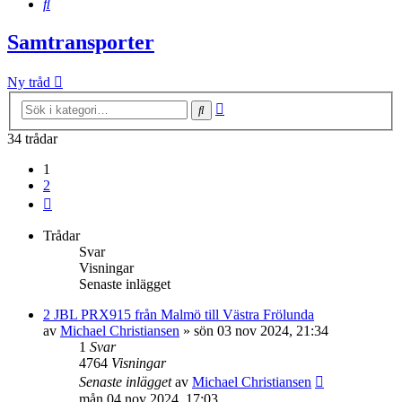
Sök
Samtransporter
Ny tråd
Avancerad
Sök
sökning
34 trådar
1
2
Nästa
Trådar
Svar
Visningar
Senaste inlägget
2 JBL PRX915 från Malmö till Västra Frölunda
av
Michael Christiansen
»
sön 03 nov 2024, 21:34
1
Svar
4764
Visningar
Senaste inlägget
av
Michael Christiansen
mån 04 nov 2024, 17:03