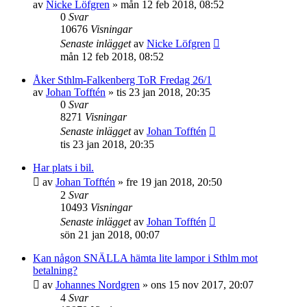
av
Nicke Löfgren
»
mån 12 feb 2018, 08:52
0
Svar
10676
Visningar
Senaste inlägget
av
Nicke Löfgren
mån 12 feb 2018, 08:52
Åker Sthlm-Falkenberg ToR Fredag 26/1
av
Johan Tofftén
»
tis 23 jan 2018, 20:35
0
Svar
8271
Visningar
Senaste inlägget
av
Johan Tofftén
tis 23 jan 2018, 20:35
Har plats i bil.
av
Johan Tofftén
»
fre 19 jan 2018, 20:50
2
Svar
10493
Visningar
Senaste inlägget
av
Johan Tofftén
sön 21 jan 2018, 00:07
Kan någon SNÄLLA hämta lite lampor i Sthlm mot
betalning?
av
Johannes Nordgren
»
ons 15 nov 2017, 20:07
4
Svar