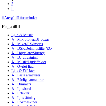
2
Nästa
Återgå till forumindex
Hoppa till
Ljud & Musik
↳ Mikrofoner/DI-boxar
↳ Mixer/FX/Inserts
↳ DSP/Delningsfilter/EQ
↳ Högtalare/Slutsteg
↳ DJ-utrustning
↳ Musik/Ljudeffekter
↳ Övrigt ljud
Ljus & Effekter
↳ Fasta armaturer
↳ Rörliga armaturer
↳ Dimmers
↳ Ljusbord
↳ Effekter
↳ Ljussättning
↳ Rökmaskiner