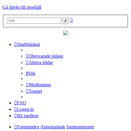
Gå direkt till innehåll
Avancerad
Sök
sökning
Snabblänkar
Obesvarade inlägg
Aktiva trådar
Sök
Medlemmar
Teamet
FAQ
Logga in
Bli medlem
Forumindex
Annonsplank
Samtransporter