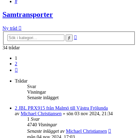
Sök
Samtransporter
Ny tråd
Avancerad
Sök
sökning
34 trådar
1
2
Nästa
Trådar
Svar
Visningar
Senaste inlägget
2 JBL PRX915 från Malmö till Västra Frölunda
av
Michael Christiansen
»
sön 03 nov 2024, 21:34
1
Svar
4740
Visningar
Senaste inlägget
av
Michael Christiansen
mån 04 nov 2024, 17:03