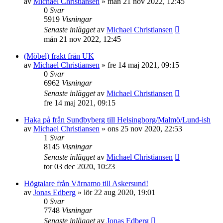
av
Michael Christiansen
»
mån 21 nov 2022, 12:45
0
Svar
5919
Visningar
Senaste inlägget
av
Michael Christiansen
mån 21 nov 2022, 12:45
(Möbel) frakt från UK
av
Michael Christiansen
»
fre 14 maj 2021, 09:15
0
Svar
6962
Visningar
Senaste inlägget
av
Michael Christiansen
fre 14 maj 2021, 09:15
Haka på från Sundbyberg till Helsingborg/Malmö/Lund-ish
av
Michael Christiansen
»
ons 25 nov 2020, 22:53
1
Svar
8145
Visningar
Senaste inlägget
av
Michael Christiansen
tor 03 dec 2020, 10:23
Högtalare från Värnamo till Askersund!
av
Jonas Edberg
»
lör 22 aug 2020, 19:01
0
Svar
7748
Visningar
Senaste inlägget
av
Jonas Edberg