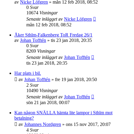
av
Nicke Löfgren
»
mån 12 feb 2018, 08:52
0
Svar
10674
Visningar
Senaste inlägget
av
Nicke Löfgren
mån 12 feb 2018, 08:52
Åker Sthlm-Falkenberg ToR Fredag 26/1
av
Johan Tofftén
»
tis 23 jan 2018, 20:35
0
Svar
8269
Visningar
Senaste inlägget
av
Johan Tofftén
tis 23 jan 2018, 20:35
Har plats i bil.
av
Johan Tofftén
»
fre 19 jan 2018, 20:50
2
Svar
10490
Visningar
Senaste inlägget
av
Johan Tofftén
sön 21 jan 2018, 00:07
Kan någon SNÄLLA hämta lite lampor i Sthlm mot
betalning?
av
Johannes Nordgren
»
ons 15 nov 2017, 20:07
4
Svar