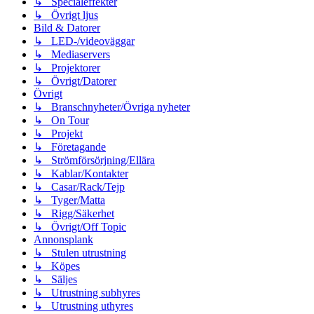
↳ Specialeffekter
↳ Övrigt ljus
Bild & Datorer
↳ LED-/videoväggar
↳ Mediaservers
↳ Projektorer
↳ Övrigt/Datorer
Övrigt
↳ Branschnyheter/Övriga nyheter
↳ On Tour
↳ Projekt
↳ Företagande
↳ Strömförsörjning/Ellära
↳ Kablar/Kontakter
↳ Casar/Rack/Tejp
↳ Tyger/Matta
↳ Rigg/Säkerhet
↳ Övrigt/Off Topic
Annonsplank
↳ Stulen utrustning
↳ Köpes
↳ Säljes
↳ Utrustning subhyres
↳ Utrustning uthyres