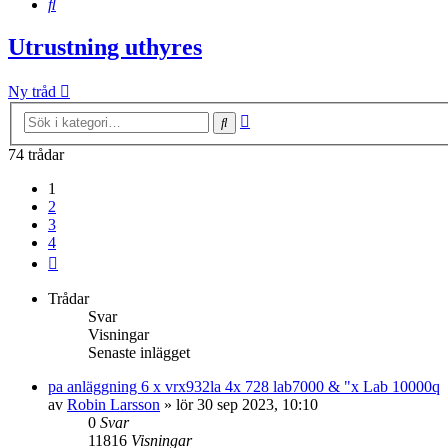
Sök
Utrustning uthyres
Ny tråd
Avancerad
Sök
sökning
74 trådar
1
2
3
4
Nästa
Trådar
Svar
Visningar
Senaste inlägget
pa anläggning 6 x vrx932la 4x 728 lab7000 & "x Lab 10000q
av
Robin Larsson
»
lör 30 sep 2023, 10:10
0
Svar
11816
Visningar