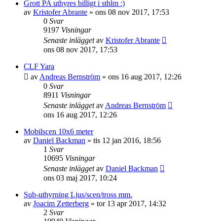
Grott PA uthyres billigt i sthlm :)
av
Kristofer Abrante
»
ons 08 nov 2017, 17:53
0
Svar
9197
Visningar
Senaste inlägget
av
Kristofer Abrante
ons 08 nov 2017, 17:53
CLF Yara
av
Andreas Bernström
»
ons 16 aug 2017, 12:26
0
Svar
8911
Visningar
Senaste inlägget
av
Andreas Bernström
ons 16 aug 2017, 12:26
Mobilscen 10x6 meter
av
Daniel Backman
»
tis 12 jan 2016, 18:56
1
Svar
10695
Visningar
Senaste inlägget
av
Daniel Backman
ons 03 maj 2017, 10:24
Sub-uthyrning Ljus/scen/tross mm.
av
Joacim Zetterberg
»
tor 13 apr 2017, 14:32
2
Svar