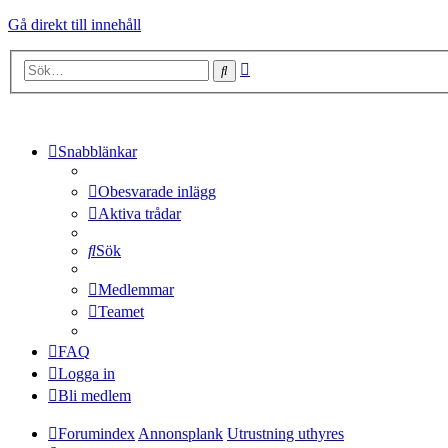
Gå direkt till innehåll
Avancerad
Sök
sökning
Snabblänkar
Obesvarade inlägg
Aktiva trådar
Sök
Medlemmar
Teamet
FAQ
Logga in
Bli medlem
Forumindex
Annonsplank
Utrustning uthyres