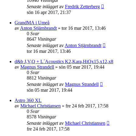
10940
Visningar
Senaste inlägget
av
Fredrik Zetterberg
sön 16 apr 2017, 21:37
GrandMA i Umeå
av
Anton Stjärnbrandt
»
tor 16 mar 2017, 13:46
0
Svar
8647
Visningar
Senaste inlägget
av
Anton Stjärnbrandt
tor 16 mar 2017, 13:46
d&b J,V,Q + L´Acoustics K2,Kara,HiQx15,x12,x8
av
Magnus Strandell
»
sön 05 mar 2017, 19:44
0
Svar
8812
Visningar
Senaste inlägget
av
Magnus Strandell
sön 05 mar 2017, 19:44
Astro 360 XL
av
Michael Christiansen
»
fre 24 feb 2017, 17:58
0
Svar
8578
Visningar
Senaste inlägget
av
Michael Christiansen
fre 24 feb 2017, 17:58