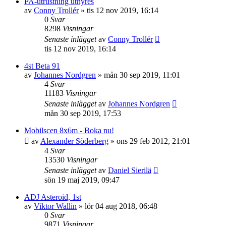
PA-utrustning uthyres
av
Conny Trollér
»
tis 12 nov 2019, 16:14
0
Svar
8298
Visningar
Senaste inlägget
av
Conny Trollér
tis 12 nov 2019, 16:14
4st Beta 91
av
Johannes Nordgren
»
mån 30 sep 2019, 11:01
4
Svar
11183
Visningar
Senaste inlägget
av
Johannes Nordgren
mån 30 sep 2019, 17:53
Mobilscen 8x6m - Boka nu!
av
Alexander Söderberg
»
ons 29 feb 2012, 21:01
4
Svar
13530
Visningar
Senaste inlägget
av
Daniel Sierilä
sön 19 maj 2019, 09:47
ADJ Asteroid, 1st
av
Viktor Wallin
»
lör 04 aug 2018, 06:48
0
Svar
9871
Visningar