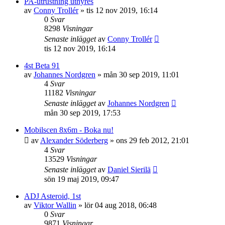
PA-utrustning uthyres
av
Conny Trollér
»
tis 12 nov 2019, 16:14
0
Svar
8298
Visningar
Senaste inlägget
av
Conny Trollér
tis 12 nov 2019, 16:14
4st Beta 91
av
Johannes Nordgren
»
mån 30 sep 2019, 11:01
4
Svar
11182
Visningar
Senaste inlägget
av
Johannes Nordgren
mån 30 sep 2019, 17:53
Mobilscen 8x6m - Boka nu!
av
Alexander Söderberg
»
ons 29 feb 2012, 21:01
4
Svar
13529
Visningar
Senaste inlägget
av
Daniel Sierilä
sön 19 maj 2019, 09:47
ADJ Asteroid, 1st
av
Viktor Wallin
»
lör 04 aug 2018, 06:48
0
Svar
9871
Visningar