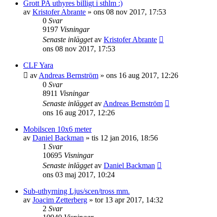
Grott PA uthyres billigt i sthlm :)
av
Kristofer Abrante
»
ons 08 nov 2017, 17:53
0
Svar
9197
Visningar
Senaste inlägget
av
Kristofer Abrante
ons 08 nov 2017, 17:53
CLF Yara
av
Andreas Bernström
»
ons 16 aug 2017, 12:26
0
Svar
8911
Visningar
Senaste inlägget
av
Andreas Bernström
ons 16 aug 2017, 12:26
Mobilscen 10x6 meter
av
Daniel Backman
»
tis 12 jan 2016, 18:56
1
Svar
10695
Visningar
Senaste inlägget
av
Daniel Backman
ons 03 maj 2017, 10:24
Sub-uthyrning Ljus/scen/tross mm.
av
Joacim Zetterberg
»
tor 13 apr 2017, 14:32
2
Svar