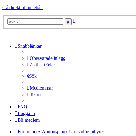
Gå direkt till innehåll
Avancerad
Sök
sökning
Snabblänkar
Obesvarade inlägg
Aktiva trådar
Sök
Medlemmar
Teamet
FAQ
Logga in
Bli medlem
Forumindex
Annonsplank
Utrustning uthyres