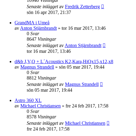
10940
Visningar
Senaste inlägget
av
Fredrik Zetterberg
sön 16 apr 2017, 21:37
GrandMA i Umeå
av
Anton Stjärnbrandt
»
tor 16 mar 2017, 13:46
0
Svar
8647
Visningar
Senaste inlägget
av
Anton Stjärnbrandt
tor 16 mar 2017, 13:46
d&b J,V,Q + L´Acoustics K2,Kara,HiQx15,x12,x8
av
Magnus Strandell
»
sön 05 mar 2017, 19:44
0
Svar
8812
Visningar
Senaste inlägget
av
Magnus Strandell
sön 05 mar 2017, 19:44
Astro 360 XL
av
Michael Christiansen
»
fre 24 feb 2017, 17:58
0
Svar
8578
Visningar
Senaste inlägget
av
Michael Christiansen
fre 24 feb 2017, 17:58