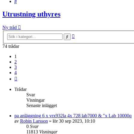
Sök
Utrustning uthyres
Ny tråd
Avancerad
Sök
sökning
74 trådar
1
2
3
4
Nästa
Trådar
Svar
Visningar
Senaste inlägget
pa anläggning 6 x vrx932la 4x 728 lab7000 & "x Lab 10000q
av
Robin Larsson
»
lör 30 sep 2023, 10:10
0
Svar
11813
Visningar