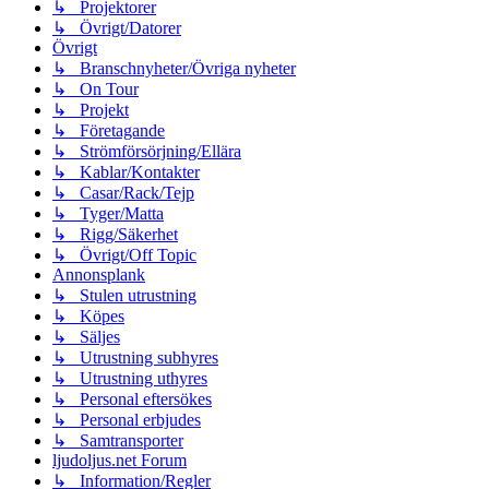
↳ Projektorer
↳ Övrigt/Datorer
Övrigt
↳ Branschnyheter/Övriga nyheter
↳ On Tour
↳ Projekt
↳ Företagande
↳ Strömförsörjning/Ellära
↳ Kablar/Kontakter
↳ Casar/Rack/Tejp
↳ Tyger/Matta
↳ Rigg/Säkerhet
↳ Övrigt/Off Topic
Annonsplank
↳ Stulen utrustning
↳ Köpes
↳ Säljes
↳ Utrustning subhyres
↳ Utrustning uthyres
↳ Personal eftersökes
↳ Personal erbjudes
↳ Samtransporter
ljudoljus.net Forum
↳ Information/Regler