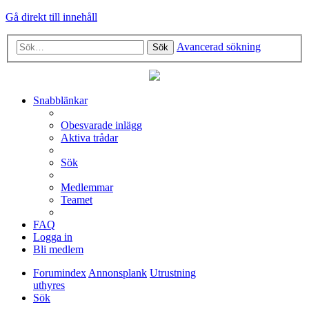
Gå direkt till innehåll
Avancerad sökning
Sök
Snabblänkar
Obesvarade inlägg
Aktiva trådar
Sök
Medlemmar
Teamet
FAQ
Logga in
Bli medlem
Forumindex
Annonsplank
Utrustning
uthyres
Sök