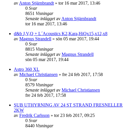
av
Anton Stjärnbrandt
»
tor 16 mar 2017, 13:46
0
Svar
8651
Visningar
Senaste inlägget
av
Anton Stjärnbrandt
tor 16 mar 2017, 13:46
d&b J,V,Q + L´Acoustics K2,Kara,HiQx15,x12,x8
av
Magnus Strandell
»
sön 05 mar 2017, 19:44
0
Svar
8815
Visningar
Senaste inlägget
av
Magnus Strandell
sön 05 mar 2017, 19:44
Astro 360 XL
av
Michael Christiansen
»
fre 24 feb 2017, 17:58
0
Svar
8579
Visningar
Senaste inlägget
av
Michael Christiansen
fre 24 feb 2017, 17:58
SUB UTHYRNING AV 24 ST STRAND FRESNELLER
2KW
av
Fredrik Carlsson
»
tor 23 feb 2017, 09:25
0
Svar
8440
Visningar