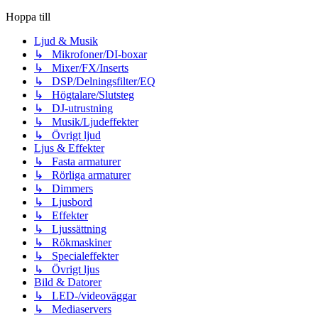
Hoppa till
Ljud & Musik
↳ Mikrofoner/DI-boxar
↳ Mixer/FX/Inserts
↳ DSP/Delningsfilter/EQ
↳ Högtalare/Slutsteg
↳ DJ-utrustning
↳ Musik/Ljudeffekter
↳ Övrigt ljud
Ljus & Effekter
↳ Fasta armaturer
↳ Rörliga armaturer
↳ Dimmers
↳ Ljusbord
↳ Effekter
↳ Ljussättning
↳ Rökmaskiner
↳ Specialeffekter
↳ Övrigt ljus
Bild & Datorer
↳ LED-/videoväggar
↳ Mediaservers