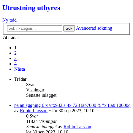
Utrustning uthyres
Ny tråd
Avancerad sökning
Sök
74 trådar
1
2
3
4
Nästa
Trådar
Svar
Visningar
Senaste inlägget
pa anläggning 6 x vrx932la 4x 728 lab7000 & "x Lab 10000q
av
Robin Larsson
»
lör 30 sep 2023, 10:10
0
Svar
11824
Visningar
Senaste inlägget
av
Robin Larsson
lör 30 sep 2023, 10:10