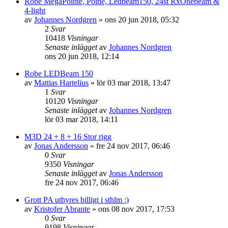
Robe MegaPointe, Poine, Ledbeam150, 24st RxOnebeam &
4-light
av
Johannes Nordgren
»
ons 20 jun 2018, 05:32
2
Svar
10418
Visningar
Senaste inlägget
av
Johannes Nordgren
ons 20 jun 2018, 12:14
Robe LEDBeam 150
av
Mattias Hartelius
»
lör 03 mar 2018, 13:47
1
Svar
10120
Visningar
Senaste inlägget
av
Johannes Nordgren
lör 03 mar 2018, 14:11
M3D 24 + 8 + 16 Stor rigg
av
Jonas Andersson
»
fre 24 nov 2017, 06:46
0
Svar
9350
Visningar
Senaste inlägget
av
Jonas Andersson
fre 24 nov 2017, 06:46
Grott PA uthyres billigt i sthlm :)
av
Kristofer Abrante
»
ons 08 nov 2017, 17:53
0
Svar
9198
Visningar