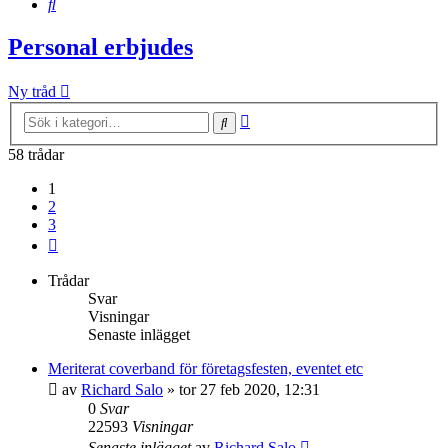
Sök
Personal erbjudes
Ny tråd
Avancerad
Sök
sökning
58 trådar
1
2
3
Nästa
Trådar
Svar
Visningar
Senaste inlägget
Meriterat coverband för företagsfesten, eventet etc
av
Richard Salo
»
tor 27 feb 2020, 12:31
0
Svar
22593
Visningar
Senaste inlägget
av
Richard Salo