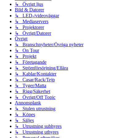
↳ Övrigt ljus
Bild & Datorer
↳ LED-/videoväggar
↳ Mediaservers
↳ Projektorer
↳ Övrigt/Datorer
Övrigt
↳ Branschnyheter/Övriga nyheter
↳ On Tour
↳ Projekt
↳ Företagande
↳ Strömförsörjning/Ellära
↳ Kablar/Kontakter
↳ Casar/Rack/Tejp
↳ Tyger/Matta
↳ Rigg/Säkerhet
↳ Övrigt/Off Topic
Annonsplank
↳ Stulen utrustning
↳ Köpes
↳ Säljes
↳ Utrustning subhyres
↳ Utrustning uthyres
↳ Personal eftersökes