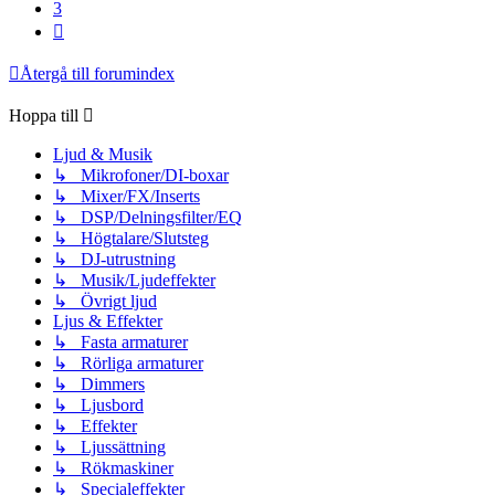
3
Nästa
Återgå till forumindex
Hoppa till
Ljud & Musik
↳ Mikrofoner/DI-boxar
↳ Mixer/FX/Inserts
↳ DSP/Delningsfilter/EQ
↳ Högtalare/Slutsteg
↳ DJ-utrustning
↳ Musik/Ljudeffekter
↳ Övrigt ljud
Ljus & Effekter
↳ Fasta armaturer
↳ Rörliga armaturer
↳ Dimmers
↳ Ljusbord
↳ Effekter
↳ Ljussättning
↳ Rökmaskiner
↳ Specialeffekter