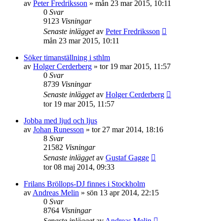
av
Peter Fredriksson
»
mån 23 mar 2015, 10:11
0
Svar
9123
Visningar
Senaste inlägget
av
Peter Fredriksson
mån 23 mar 2015, 10:11
Söker timanställning i sthlm
av
Holger Cerderberg
»
tor 19 mar 2015, 11:57
0
Svar
8739
Visningar
Senaste inlägget
av
Holger Cerderberg
tor 19 mar 2015, 11:57
Jobba med ljud och ljus
av
Johan Runesson
»
tor 27 mar 2014, 18:16
8
Svar
21582
Visningar
Senaste inlägget
av
Gustaf Gagge
tor 08 maj 2014, 09:33
Frilans Bröllops-DJ finnes i Stockholm
av
Andreas Melin
»
sön 13 apr 2014, 22:15
0
Svar
8764
Visningar
Senaste inlägget
av
Andreas Melin