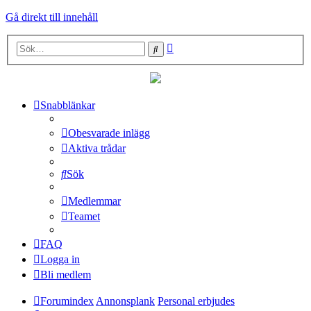
Gå direkt till innehåll
Avancerad
Sök
sökning
Snabblänkar
Obesvarade inlägg
Aktiva trådar
Sök
Medlemmar
Teamet
FAQ
Logga in
Bli medlem
Forumindex
Annonsplank
Personal erbjudes