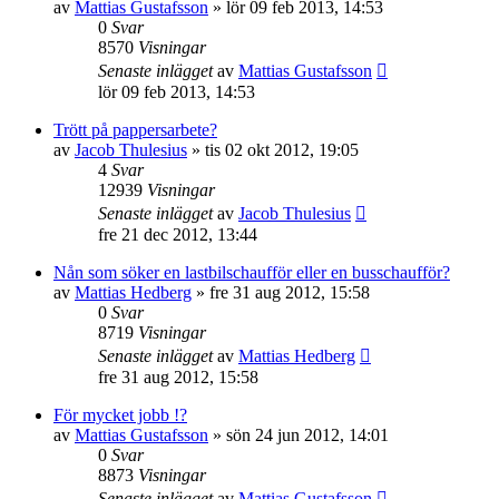
av
Mattias Gustafsson
»
lör 09 feb 2013, 14:53
0
Svar
8570
Visningar
Senaste inlägget
av
Mattias Gustafsson
lör 09 feb 2013, 14:53
Trött på pappersarbete?
av
Jacob Thulesius
»
tis 02 okt 2012, 19:05
4
Svar
12939
Visningar
Senaste inlägget
av
Jacob Thulesius
fre 21 dec 2012, 13:44
Nån som söker en lastbilschaufför eller en busschaufför?
av
Mattias Hedberg
»
fre 31 aug 2012, 15:58
0
Svar
8719
Visningar
Senaste inlägget
av
Mattias Hedberg
fre 31 aug 2012, 15:58
För mycket jobb !?
av
Mattias Gustafsson
»
sön 24 jun 2012, 14:01
0
Svar
8873
Visningar
Senaste inlägget
av
Mattias Gustafsson