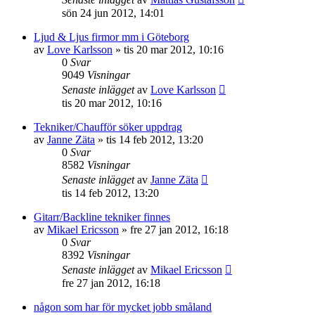
sön 24 jun 2012, 14:01
Ljud & Ljus firmor mm i Göteborg
av
Love Karlsson
»
tis 20 mar 2012, 10:16
0
Svar
9049
Visningar
Senaste inlägget
av
Love Karlsson
tis 20 mar 2012, 10:16
Tekniker/Chaufför söker uppdrag
av
Janne Zäta
»
tis 14 feb 2012, 13:20
0
Svar
8582
Visningar
Senaste inlägget
av
Janne Zäta
tis 14 feb 2012, 13:20
Gitarr/Backline tekniker finnes
av
Mikael Ericsson
»
fre 27 jan 2012, 16:18
0
Svar
8392
Visningar
Senaste inlägget
av
Mikael Ericsson
fre 27 jan 2012, 16:18
någon som har för mycket jobb småland