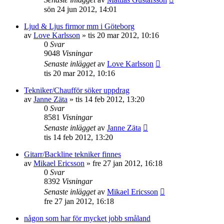
sön 24 jun 2012, 14:01
Ljud & Ljus firmor mm i Göteborg
av
Love Karlsson
»
tis 20 mar 2012, 10:16
0
Svar
9048
Visningar
Senaste inlägget
av
Love Karlsson
tis 20 mar 2012, 10:16
Tekniker/Chaufför söker uppdrag
av
Janne Zäta
»
tis 14 feb 2012, 13:20
0
Svar
8581
Visningar
Senaste inlägget
av
Janne Zäta
tis 14 feb 2012, 13:20
Gitarr/Backline tekniker finnes
av
Mikael Ericsson
»
fre 27 jan 2012, 16:18
0
Svar
8392
Visningar
Senaste inlägget
av
Mikael Ericsson
fre 27 jan 2012, 16:18
någon som har för mycket jobb småland