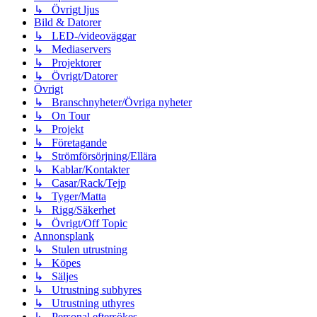
↳ Övrigt ljus
Bild & Datorer
↳ LED-/videoväggar
↳ Mediaservers
↳ Projektorer
↳ Övrigt/Datorer
Övrigt
↳ Branschnyheter/Övriga nyheter
↳ On Tour
↳ Projekt
↳ Företagande
↳ Strömförsörjning/Ellära
↳ Kablar/Kontakter
↳ Casar/Rack/Tejp
↳ Tyger/Matta
↳ Rigg/Säkerhet
↳ Övrigt/Off Topic
Annonsplank
↳ Stulen utrustning
↳ Köpes
↳ Säljes
↳ Utrustning subhyres
↳ Utrustning uthyres
↳ Personal eftersökes