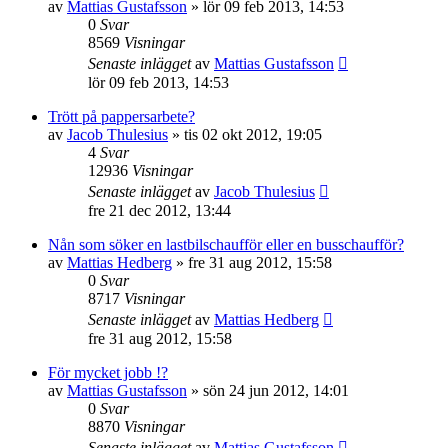
av
Mattias Gustafsson
»
lör 09 feb 2013, 14:53
0
Svar
8569
Visningar
Senaste inlägget
av
Mattias Gustafsson
lör 09 feb 2013, 14:53
Trött på pappersarbete?
av
Jacob Thulesius
»
tis 02 okt 2012, 19:05
4
Svar
12936
Visningar
Senaste inlägget
av
Jacob Thulesius
fre 21 dec 2012, 13:44
Nån som söker en lastbilschaufför eller en busschaufför?
av
Mattias Hedberg
»
fre 31 aug 2012, 15:58
0
Svar
8717
Visningar
Senaste inlägget
av
Mattias Hedberg
fre 31 aug 2012, 15:58
För mycket jobb !?
av
Mattias Gustafsson
»
sön 24 jun 2012, 14:01
0
Svar
8870
Visningar
Senaste inlägget
av
Mattias Gustafsson