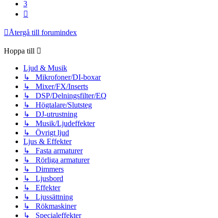
3
Nästa
Återgå till forumindex
Hoppa till
Ljud & Musik
↳ Mikrofoner/DI-boxar
↳ Mixer/FX/Inserts
↳ DSP/Delningsfilter/EQ
↳ Högtalare/Slutsteg
↳ DJ-utrustning
↳ Musik/Ljudeffekter
↳ Övrigt ljud
Ljus & Effekter
↳ Fasta armaturer
↳ Rörliga armaturer
↳ Dimmers
↳ Ljusbord
↳ Effekter
↳ Ljussättning
↳ Rökmaskiner
↳ Specialeffekter