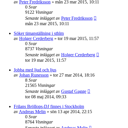
av
Peter Fredriksson
»
mån 23 mar 2015, 10:11
0
Svar
9122
Visningar
Senaste inlägget
av
Peter Fredriksson
mån 23 mar 2015, 10:11
Söker timanställning i sthlm
av
Holger Cerderberg
»
tor 19 mar 2015, 11:57
0
Svar
8737
Visningar
Senaste inlägget
av
Holger Cerderberg
tor 19 mar 2015, 11:57
Jobba med ljud och ljus
av
Johan Runesson
»
tor 27 mar 2014, 18:16
8
Svar
21565
Visningar
Senaste inlägget
av
Gustaf Gagge
tor 08 maj 2014, 09:33
Frilans Bröllops-DJ finnes i Stockholm
av
Andreas Melin
»
sön 13 apr 2014, 22:15
0
Svar
8764
Visningar
Senaste inlägget
av
Andreas Melin