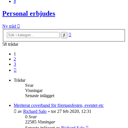
Sök
Personal erbjudes
Ny tråd
Avancerad
Sök
sökning
58 trådar
1
2
3
Nästa
Trådar
Svar
Visningar
Senaste inlägget
Meriterat coverband för företagsfesten, eventet etc
av
Richard Salo
»
tor 27 feb 2020, 12:31
0
Svar
22585
Visningar
Senaste inlägget
av
Richard Salo