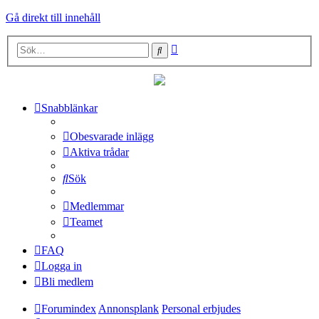
Gå direkt till innehåll
Avancerad
Sök
sökning
Snabblänkar
Obesvarade inlägg
Aktiva trådar
Sök
Medlemmar
Teamet
FAQ
Logga in
Bli medlem
Forumindex
Annonsplank
Personal erbjudes