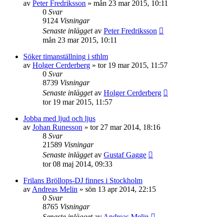
av
Peter Fredriksson
»
mån 23 mar 2015, 10:11
0
Svar
9124
Visningar
Senaste inlägget
av
Peter Fredriksson
mån 23 mar 2015, 10:11
Söker timanställning i sthlm
av
Holger Cerderberg
»
tor 19 mar 2015, 11:57
0
Svar
8739
Visningar
Senaste inlägget
av
Holger Cerderberg
tor 19 mar 2015, 11:57
Jobba med ljud och ljus
av
Johan Runesson
»
tor 27 mar 2014, 18:16
8
Svar
21589
Visningar
Senaste inlägget
av
Gustaf Gagge
tor 08 maj 2014, 09:33
Frilans Bröllops-DJ finnes i Stockholm
av
Andreas Melin
»
sön 13 apr 2014, 22:15
0
Svar
8765
Visningar
Senaste inlägget
av
Andreas Melin