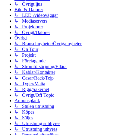
↳ Övrigt ljus
Bild & Datorer
↳ LED-/videoväggar
↳ Mediaservers
↳ Projektorer
↳ Övrigt/Datorer
Övrigt
↳ Branschnyheter/Övriga nyheter
↳ On Tour
↳ Projekt
↳ Företagande
↳ Strömförsörjning/Ellära
↳ Kablar/Kontakter
↳ Casar/Rack/Tejp
↳ Tyger/Matta
↳ Rigg/Säkerhet
↳ Övrigt/Off Topic
Annonsplank
↳ Stulen utrustning
↳ Köpes
↳ Säljes
↳ Utrustning subhyres
↳ Utrustning uthyres
↳ Personal eftersökes