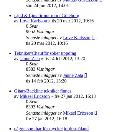
sön 24 jun 2012, 14:01
Ljud & Ljus firmor mm i Göteborg
av
Love Karlsson
»
tis 20 mar 2012, 10:16
0
Svar
9052
Visningar
Senaste inlägget
av
Love Karlsson
tis 20 mar 2012, 10:16
Tekniker/Chaufför söker uppdrag
av
Janne Zäta
»
tis 14 feb 2012, 13:20
0
Svar
8583
Visningar
Senaste inlägget
av
Janne Zäta
tis 14 feb 2012, 13:20
Gitarr/Backline tekniker finnes
av
Mikael Ericsson
»
fre 27 jan 2012, 16:18
0
Svar
8393
Visningar
Senaste inlägget
av
Mikael Ericsson
fre 27 jan 2012, 16:18
någon som har för mycket jobb småland