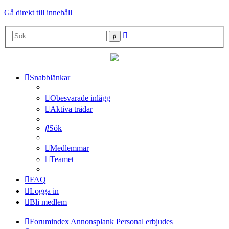
Gå direkt till innehåll
Avancerad
Sök
sökning
Snabblänkar
Obesvarade inlägg
Aktiva trådar
Sök
Medlemmar
Teamet
FAQ
Logga in
Bli medlem
Forumindex
Annonsplank
Personal erbjudes