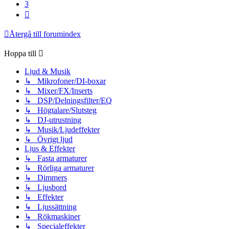
3
Nästa
Återgå till forumindex
Hoppa till
Ljud & Musik
↳ Mikrofoner/DI-boxar
↳ Mixer/FX/Inserts
↳ DSP/Delningsfilter/EQ
↳ Högtalare/Slutsteg
↳ DJ-utrustning
↳ Musik/Ljudeffekter
↳ Övrigt ljud
Ljus & Effekter
↳ Fasta armaturer
↳ Rörliga armaturer
↳ Dimmers
↳ Ljusbord
↳ Effekter
↳ Ljussättning
↳ Rökmaskiner
↳ Specialeffekter