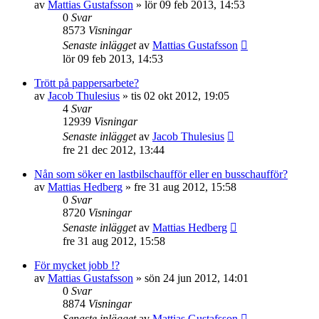
av
Mattias Gustafsson
»
lör 09 feb 2013, 14:53
0
Svar
8573
Visningar
Senaste inlägget
av
Mattias Gustafsson
lör 09 feb 2013, 14:53
Trött på pappersarbete?
av
Jacob Thulesius
»
tis 02 okt 2012, 19:05
4
Svar
12939
Visningar
Senaste inlägget
av
Jacob Thulesius
fre 21 dec 2012, 13:44
Nån som söker en lastbilschaufför eller en busschaufför?
av
Mattias Hedberg
»
fre 31 aug 2012, 15:58
0
Svar
8720
Visningar
Senaste inlägget
av
Mattias Hedberg
fre 31 aug 2012, 15:58
För mycket jobb !?
av
Mattias Gustafsson
»
sön 24 jun 2012, 14:01
0
Svar
8874
Visningar
Senaste inlägget
av
Mattias Gustafsson