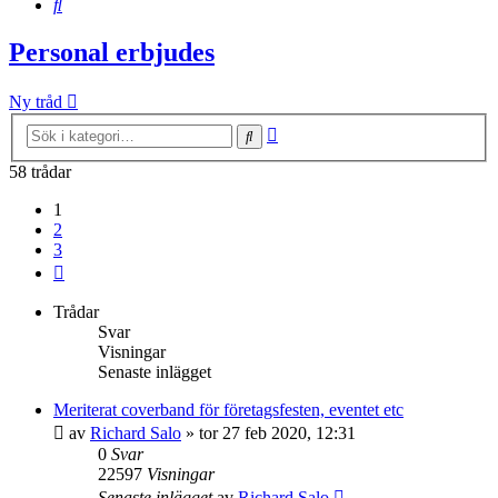
Sök
Personal erbjudes
Ny tråd
Avancerad
Sök
sökning
58 trådar
1
2
3
Nästa
Trådar
Svar
Visningar
Senaste inlägget
Meriterat coverband för företagsfesten, eventet etc
av
Richard Salo
»
tor 27 feb 2020, 12:31
0
Svar
22597
Visningar
Senaste inlägget
av
Richard Salo