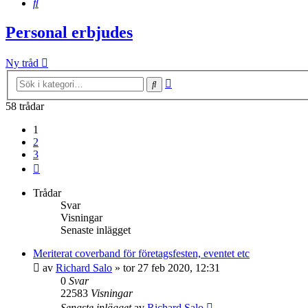
Sök
Personal erbjudes
Ny tråd
Avancerad
Sök
sökning
58 trådar
1
2
3
Nästa
Trådar
Svar
Visningar
Senaste inlägget
Meriterat coverband för företagsfesten, eventet etc
av
Richard Salo
»
tor 27 feb 2020, 12:31
0
Svar
22583
Visningar
Senaste inlägget
av
Richard Salo