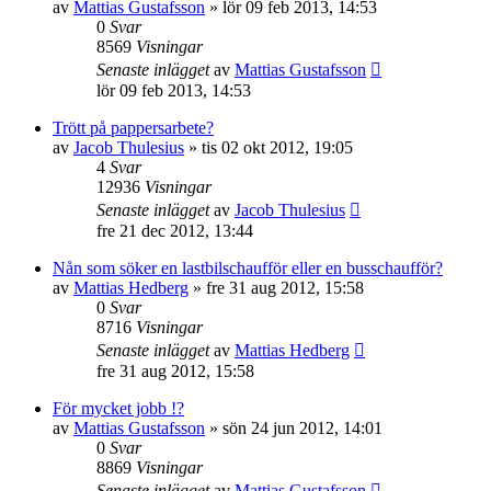
av
Mattias Gustafsson
»
lör 09 feb 2013, 14:53
0
Svar
8569
Visningar
Senaste inlägget
av
Mattias Gustafsson
lör 09 feb 2013, 14:53
Trött på pappersarbete?
av
Jacob Thulesius
»
tis 02 okt 2012, 19:05
4
Svar
12936
Visningar
Senaste inlägget
av
Jacob Thulesius
fre 21 dec 2012, 13:44
Nån som söker en lastbilschaufför eller en busschaufför?
av
Mattias Hedberg
»
fre 31 aug 2012, 15:58
0
Svar
8716
Visningar
Senaste inlägget
av
Mattias Hedberg
fre 31 aug 2012, 15:58
För mycket jobb !?
av
Mattias Gustafsson
»
sön 24 jun 2012, 14:01
0
Svar
8869
Visningar
Senaste inlägget
av
Mattias Gustafsson