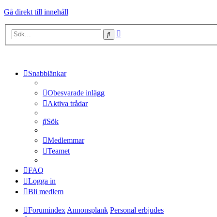
Gå direkt till innehåll
Avancerad
Sök
sökning
Snabblänkar
Obesvarade inlägg
Aktiva trådar
Sök
Medlemmar
Teamet
FAQ
Logga in
Bli medlem
Forumindex
Annonsplank
Personal erbjudes