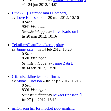
sön 24 jun 2012, 14:01
Ljud & Ljus firmor mm i Göteborg
av
Love Karlsson
»
tis 20 mar 2012, 10:16
0
Svar
9045
Visningar
Senaste inlägget
av
Love Karlsson
tis 20 mar 2012, 10:16
Tekniker/Chaufför söker uppdrag
av
Janne Zäta
»
tis 14 feb 2012, 13:20
0
Svar
8581
Visningar
Senaste inlägget
av
Janne Zäta
tis 14 feb 2012, 13:20
Gitarr/Backline tekniker finnes
av
Mikael Ericsson
»
fre 27 jan 2012, 16:18
0
Svar
8391
Visningar
Senaste inlägget
av
Mikael Ericsson
fre 27 jan 2012, 16:18
någon som har för mycket jobb småland