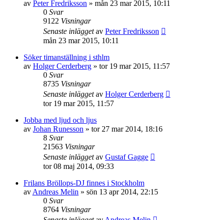
av
Peter Fredriksson
»
mån 23 mar 2015, 10:11
0
Svar
9122
Visningar
Senaste inlägget
av
Peter Fredriksson
mån 23 mar 2015, 10:11
Söker timanställning i sthlm
av
Holger Cerderberg
»
tor 19 mar 2015, 11:57
0
Svar
8735
Visningar
Senaste inlägget
av
Holger Cerderberg
tor 19 mar 2015, 11:57
Jobba med ljud och ljus
av
Johan Runesson
»
tor 27 mar 2014, 18:16
8
Svar
21563
Visningar
Senaste inlägget
av
Gustaf Gagge
tor 08 maj 2014, 09:33
Frilans Bröllops-DJ finnes i Stockholm
av
Andreas Melin
»
sön 13 apr 2014, 22:15
0
Svar
8764
Visningar
Senaste inlägget
av
Andreas Melin