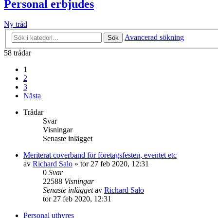
Personal erbjudes
Ny tråd
Avancerad sökning
Sök
58 trådar
1
2
3
Nästa
Trådar
Svar
Visningar
Senaste inlägget
Meriterat coverband för företagsfesten, eventet etc
av
Richard Salo
»
tor 27 feb 2020, 12:31
0
Svar
22588
Visningar
Senaste inlägget
av
Richard Salo
tor 27 feb 2020, 12:31
Personal uthyres