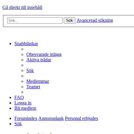
Gå direkt till innehåll
Avancerad sökning
Sök
Snabblänkar
Obesvarade inlägg
Aktiva trådar
Sök
Medlemmar
Teamet
FAQ
Logga in
Bli medlem
Forumindex
Annonsplank
Personal erbjudes
Sök