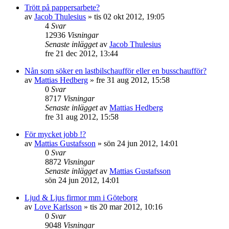
Trött på pappersarbete?
av
Jacob Thulesius
»
tis 02 okt 2012, 19:05
4
Svar
12936
Visningar
Senaste inlägget
av
Jacob Thulesius
fre 21 dec 2012, 13:44
Nån som söker en lastbilschaufför eller en busschaufför?
av
Mattias Hedberg
»
fre 31 aug 2012, 15:58
0
Svar
8717
Visningar
Senaste inlägget
av
Mattias Hedberg
fre 31 aug 2012, 15:58
För mycket jobb !?
av
Mattias Gustafsson
»
sön 24 jun 2012, 14:01
0
Svar
8872
Visningar
Senaste inlägget
av
Mattias Gustafsson
sön 24 jun 2012, 14:01
Ljud & Ljus firmor mm i Göteborg
av
Love Karlsson
»
tis 20 mar 2012, 10:16
0
Svar
9048
Visningar