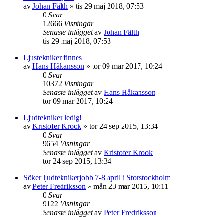
av
Johan Fälth
»
tis 29 maj 2018, 07:53
0
Svar
12666
Visningar
Senaste inlägget
av
Johan Fälth
tis 29 maj 2018, 07:53
Ljustekniker finnes
av
Hans Håkansson
»
tor 09 mar 2017, 10:24
0
Svar
10372
Visningar
Senaste inlägget
av
Hans Håkansson
tor 09 mar 2017, 10:24
Ljudtekniker ledig!
av
Kristofer Krook
»
tor 24 sep 2015, 13:34
0
Svar
9654
Visningar
Senaste inlägget
av
Kristofer Krook
tor 24 sep 2015, 13:34
Söker ljudteknikerjobb 7-8 april i Storstockholm
av
Peter Fredriksson
»
mån 23 mar 2015, 10:11
0
Svar
9122
Visningar
Senaste inlägget
av
Peter Fredriksson