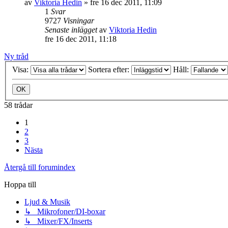
av
Viktoria Hedin
»
fre 16 dec 2011, 11:09
1
Svar
9727
Visningar
Senaste inlägget
av
Viktoria Hedin
fre 16 dec 2011, 11:18
Ny tråd
Visa:
Sortera efter:
Håll:
58 trådar
1
2
3
Nästa
Återgå till forumindex
Hoppa till
Ljud & Musik
↳ Mikrofoner/DI-boxar
↳ Mixer/FX/Inserts