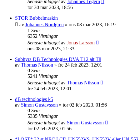
Senaste inlägget
av
Johannes Tegern
tor 30 mar 2023, 18:56
STOR Bubbelmaskin
av
Johannes Nordgren
»
ons 08 mar 2023, 16:19
1
Svar
6352
Visningar
Senaste inlägget
av
Jonas Larsson
ons 08 mar 2023, 21:33
Subhyra DB Technologies DVA T12 alt T8
av
Thomas Nilsson
»
fre 24 feb 2023, 12:01
0
Svar
5241
Visningar
Senaste inlägget
av
Thomas Nilsson
fre 24 feb 2023, 12:01
dB technologies k5
av
Simon Gustavsson
»
tor 02 feb 2023, 01:56
0
Svar
5335
Visningar
Senaste inlägget
av
Simon Gustavsson
tor 02 feb 2023, 01:56
*LÖST* 32 st NEC LCD-UN552VS, UN552V eller UN-552 