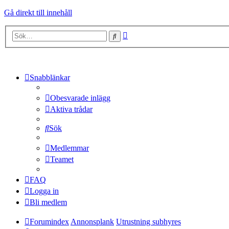
Gå direkt till innehåll
Avancerad
Sök
sökning
Snabblänkar
Obesvarade inlägg
Aktiva trådar
Sök
Medlemmar
Teamet
FAQ
Logga in
Bli medlem
Forumindex
Annonsplank
Utrustning subhyres