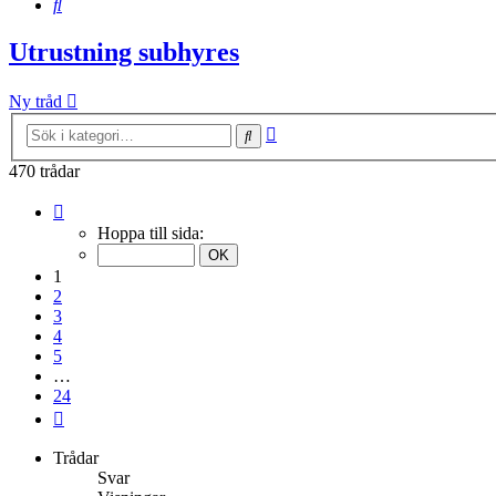
Sök
Utrustning subhyres
Ny tråd
Avancerad
Sök
sökning
470 trådar
Sida
1
Hoppa till sida:
av
24
1
2
3
4
5
…
24
Nästa
Trådar
Svar