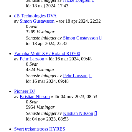
Senaste inlägget
av
Nicke Löfgren
lör 18 maj 2024, 17:43
dB Technologies DVA
av
Simon Gustavsson
»
tor 18 apr 2024, 22:32
0
Svar
3269
Visningar
Senaste inlägget
av
Simon Gustavsson
tor 18 apr 2024, 22:32
Yamaha Motif XF / Roland RD700
av
Pehr Larsson
»
lör 16 mar 2024, 09:48
0
Svar
4324
Visningar
Senaste inlägget
av
Pehr Larsson
lör 16 mar 2024, 09:48
Pioneer DJ
av
Kristian Nilsson
»
lör 04 nov 2023, 08:53
0
Svar
5954
Visningar
Senaste inlägget
av
Kristian Nilsson
lör 04 nov 2023, 08:53
Svart trekantstross HYRES