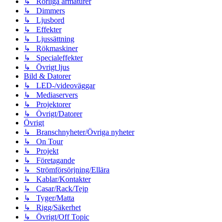
↳ Rörliga armaturer
↳ Dimmers
↳ Ljusbord
↳ Effekter
↳ Ljussättning
↳ Rökmaskiner
↳ Specialeffekter
↳ Övrigt ljus
Bild & Datorer
↳ LED-/videoväggar
↳ Mediaservers
↳ Projektorer
↳ Övrigt/Datorer
Övrigt
↳ Branschnyheter/Övriga nyheter
↳ On Tour
↳ Projekt
↳ Företagande
↳ Strömförsörjning/Ellära
↳ Kablar/Kontakter
↳ Casar/Rack/Tejp
↳ Tyger/Matta
↳ Rigg/Säkerhet
↳ Övrigt/Off Topic