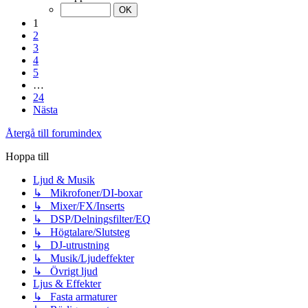
1
2
3
4
5
…
24
Nästa
Återgå till forumindex
Hoppa till
Ljud & Musik
↳ Mikrofoner/DI-boxar
↳ Mixer/FX/Inserts
↳ DSP/Delningsfilter/EQ
↳ Högtalare/Slutsteg
↳ DJ-utrustning
↳ Musik/Ljudeffekter
↳ Övrigt ljud
Ljus & Effekter
↳ Fasta armaturer