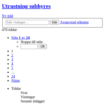
Utrustning subhyres
Ny tråd
Avancerad sökning
Sök
470 trådar
Sida
1
av
24
Hoppa till sida:
1
2
3
4
5
…
24
Nästa
Trådar
Svar
Visningar
Senaste inlägget