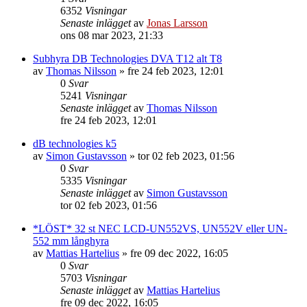
6352
Visningar
Senaste inlägget
av
Jonas Larsson
ons 08 mar 2023, 21:33
Subhyra DB Technologies DVA T12 alt T8
av
Thomas Nilsson
»
fre 24 feb 2023, 12:01
0
Svar
5241
Visningar
Senaste inlägget
av
Thomas Nilsson
fre 24 feb 2023, 12:01
dB technologies k5
av
Simon Gustavsson
»
tor 02 feb 2023, 01:56
0
Svar
5335
Visningar
Senaste inlägget
av
Simon Gustavsson
tor 02 feb 2023, 01:56
*LÖST* 32 st NEC LCD-UN552VS, UN552V eller UN-
552 mm långhyra
av
Mattias Hartelius
»
fre 09 dec 2022, 16:05
0
Svar
5703
Visningar
Senaste inlägget
av
Mattias Hartelius
fre 09 dec 2022, 16:05