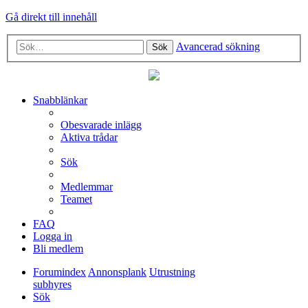
Gå direkt till innehåll
Avancerad sökning
Sök
Snabblänkar
Obesvarade inlägg
Aktiva trådar
Sök
Medlemmar
Teamet
FAQ
Logga in
Bli medlem
Forumindex
Annonsplank
Utrustning
subhyres
Sök