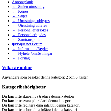
Annonsplank
↳ Stulen utrustning
↳ Köpes
↳ Säljes
↳ Utrustning subhyres
↳ Utrustning uthyres
↳ Personal eftersökes
↳ Personal erbjudes
↳ Samtransporter
ljudoljus.net Forum
↳ Information/Regler
↳ Nyheter/omröstningar
↳ Förslag
Vilka är online
Användare som besöker denna kategori: 2 och 0 gäster
Kategoribehörigheter
Du
kan inte
skapa nya trådar i denna kategori
Du
kan inte
svara på trådar i denna kategori
Du
kan inte
redigera dina inlägg i denna kategori
Du
kan inte
ta bort dina inlägg i denna kategori