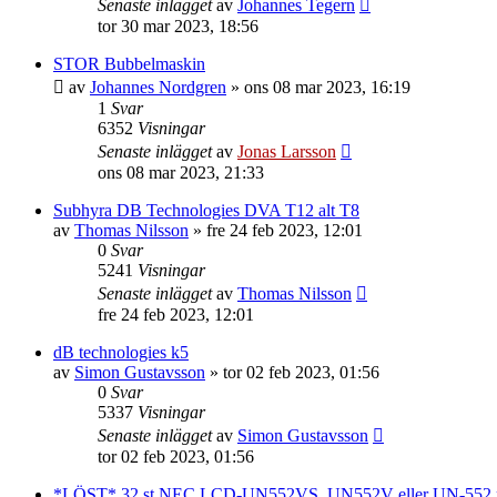
Senaste inlägget
av
Johannes Tegern
tor 30 mar 2023, 18:56
STOR Bubbelmaskin
av
Johannes Nordgren
»
ons 08 mar 2023, 16:19
1
Svar
6352
Visningar
Senaste inlägget
av
Jonas Larsson
ons 08 mar 2023, 21:33
Subhyra DB Technologies DVA T12 alt T8
av
Thomas Nilsson
»
fre 24 feb 2023, 12:01
0
Svar
5241
Visningar
Senaste inlägget
av
Thomas Nilsson
fre 24 feb 2023, 12:01
dB technologies k5
av
Simon Gustavsson
»
tor 02 feb 2023, 01:56
0
Svar
5337
Visningar
Senaste inlägget
av
Simon Gustavsson
tor 02 feb 2023, 01:56
*LÖST* 32 st NEC LCD-UN552VS, UN552V eller UN-552 