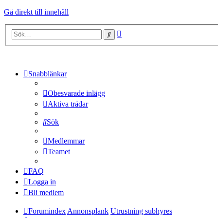
Gå direkt till innehåll
Avancerad
Sök
sökning
Snabblänkar
Obesvarade inlägg
Aktiva trådar
Sök
Medlemmar
Teamet
FAQ
Logga in
Bli medlem
Forumindex
Annonsplank
Utrustning subhyres