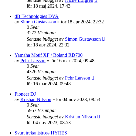
Senaste inlägget
av
Nicke Löfgren
lör 18 maj 2024, 17:43
dB Technologies DVA
av
Simon Gustavsson
»
tor 18 apr 2024, 22:32
0
Svar
3272
Visningar
Senaste inlägget
av
Simon Gustavsson
tor 18 apr 2024, 22:32
Yamaha Motif XF / Roland RD700
av
Pehr Larsson
»
lör 16 mar 2024, 09:48
0
Svar
4326
Visningar
Senaste inlägget
av
Pehr Larsson
lör 16 mar 2024, 09:48
Pioneer DJ
av
Kristian Nilsson
»
lör 04 nov 2023, 08:53
0
Svar
5957
Visningar
Senaste inlägget
av
Kristian Nilsson
lör 04 nov 2023, 08:53
Svart trekantstross HYRES