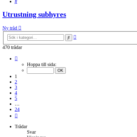
Sök
Utrustning subhyres
Ny tråd
Avancerad
Sök
sökning
470 trådar
Sida
1
Hoppa till sida:
av
24
1
2
3
4
5
…
24
Nästa
Trådar
Svar