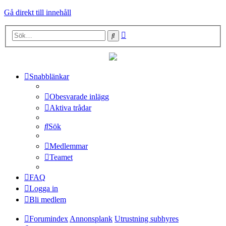
Gå direkt till innehåll
Avancerad
Sök
sökning
Snabblänkar
Obesvarade inlägg
Aktiva trådar
Sök
Medlemmar
Teamet
FAQ
Logga in
Bli medlem
Forumindex
Annonsplank
Utrustning subhyres