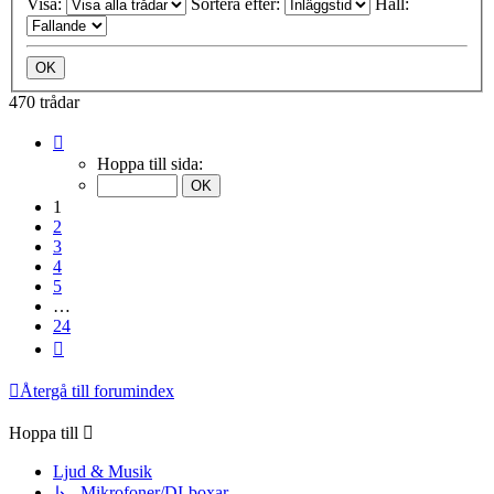
Visa:
Sortera efter:
Håll:
470 trådar
Sida
1
Hoppa till sida:
av
24
1
2
3
4
5
…
24
Nästa
Återgå till forumindex
Hoppa till
Ljud & Musik
↳ Mikrofoner/DI-boxar