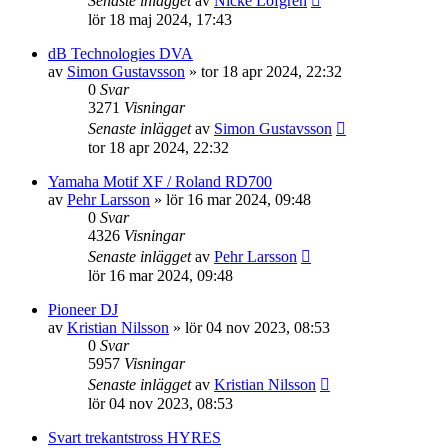
Senaste inlägget
av
Nicke Löfgren
lör 18 maj 2024, 17:43
dB Technologies DVA
av
Simon Gustavsson
»
tor 18 apr 2024, 22:32
0
Svar
3271
Visningar
Senaste inlägget
av
Simon Gustavsson
tor 18 apr 2024, 22:32
Yamaha Motif XF / Roland RD700
av
Pehr Larsson
»
lör 16 mar 2024, 09:48
0
Svar
4326
Visningar
Senaste inlägget
av
Pehr Larsson
lör 16 mar 2024, 09:48
Pioneer DJ
av
Kristian Nilsson
»
lör 04 nov 2023, 08:53
0
Svar
5957
Visningar
Senaste inlägget
av
Kristian Nilsson
lör 04 nov 2023, 08:53
Svart trekantstross HYRES