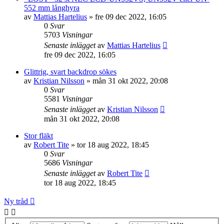
552 mm långhyra
av
Mattias Hartelius
»
fre 09 dec 2022, 16:05
0
Svar
5703
Visningar
Senaste inlägget
av
Mattias Hartelius
fre 09 dec 2022, 16:05
Glittrig, svart backdrop sökes
av
Kristian Nilsson
»
mån 31 okt 2022, 20:08
0
Svar
5581
Visningar
Senaste inlägget
av
Kristian Nilsson
mån 31 okt 2022, 20:08
Stor fläkt
av
Robert Tite
»
tor 18 aug 2022, 18:45
0
Svar
5686
Visningar
Senaste inlägget
av
Robert Tite
tor 18 aug 2022, 18:45
Ny tråd