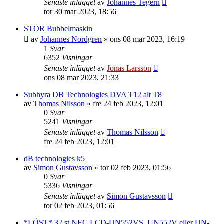
Senaste inlägget
av
Johannes Tegern
tor 30 mar 2023, 18:56
STOR Bubbelmaskin
av
Johannes Nordgren
»
ons 08 mar 2023, 16:19
1
Svar
6352
Visningar
Senaste inlägget
av
Jonas Larsson
ons 08 mar 2023, 21:33
Subhyra DB Technologies DVA T12 alt T8
av
Thomas Nilsson
»
fre 24 feb 2023, 12:01
0
Svar
5241
Visningar
Senaste inlägget
av
Thomas Nilsson
fre 24 feb 2023, 12:01
dB technologies k5
av
Simon Gustavsson
»
tor 02 feb 2023, 01:56
0
Svar
5336
Visningar
Senaste inlägget
av
Simon Gustavsson
tor 02 feb 2023, 01:56
*LÖST* 32 st NEC LCD-UN552VS, UN552V eller UN-