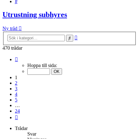
Sök
Utrustning subhyres
Ny tråd
Avancerad
Sök
sökning
470 trådar
Sida
1
Hoppa till sida:
av
24
1
2
3
4
5
…
24
Nästa
Trådar
Svar