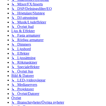
↳ Mixer/FX/Inserts
↳ DSP/Delningsfilter/EQ
↳ Högtalare/Slutsteg
↳ DJ-utrustning
↳ Musik/Ljudeffekter
↳ Övrigt ljud
Ljus & Effekter
↳ Fasta armaturer
↳ Rörliga armaturer
↳ Dimmers
↳ Ljusbord
↳ Effekter
↳ Ljussättning
↳ Rökmaskiner
↳ Specialeffekter
↳ Övrigt ljus
Bild & Datorer
↳ LED-/videoväggar
↳ Mediaservers
↳ Projektorer
↳ Övrigt/Datorer
Övrigt
↳ Branschnyheter/Övriga nyheter