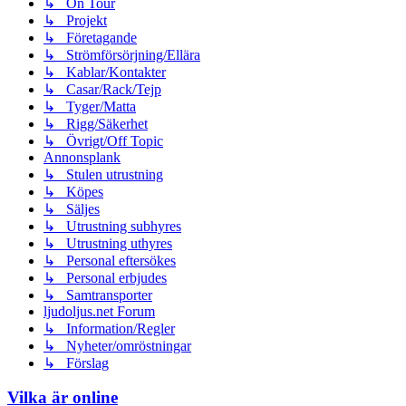
↳ On Tour
↳ Projekt
↳ Företagande
↳ Strömförsörjning/Ellära
↳ Kablar/Kontakter
↳ Casar/Rack/Tejp
↳ Tyger/Matta
↳ Rigg/Säkerhet
↳ Övrigt/Off Topic
Annonsplank
↳ Stulen utrustning
↳ Köpes
↳ Säljes
↳ Utrustning subhyres
↳ Utrustning uthyres
↳ Personal eftersökes
↳ Personal erbjudes
↳ Samtransporter
ljudoljus.net Forum
↳ Information/Regler
↳ Nyheter/omröstningar
↳ Förslag
Vilka är online