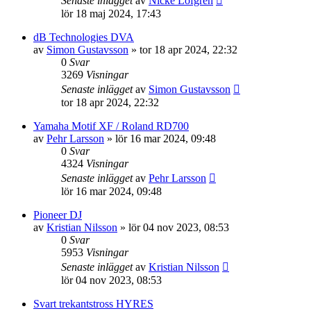
Senaste inlägget
av
Nicke Löfgren
lör 18 maj 2024, 17:43
dB Technologies DVA
av
Simon Gustavsson
»
tor 18 apr 2024, 22:32
0
Svar
3269
Visningar
Senaste inlägget
av
Simon Gustavsson
tor 18 apr 2024, 22:32
Yamaha Motif XF / Roland RD700
av
Pehr Larsson
»
lör 16 mar 2024, 09:48
0
Svar
4324
Visningar
Senaste inlägget
av
Pehr Larsson
lör 16 mar 2024, 09:48
Pioneer DJ
av
Kristian Nilsson
»
lör 04 nov 2023, 08:53
0
Svar
5953
Visningar
Senaste inlägget
av
Kristian Nilsson
lör 04 nov 2023, 08:53
Svart trekantstross HYRES