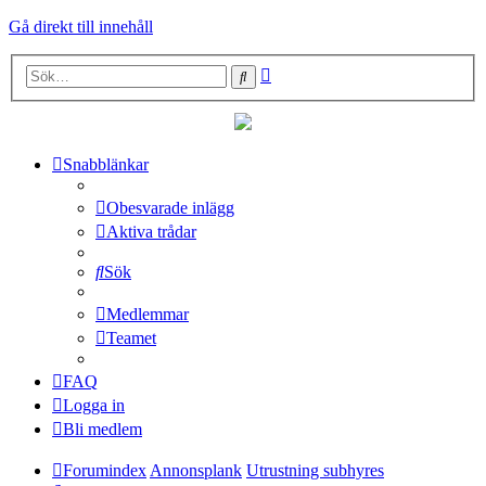
Gå direkt till innehåll
Avancerad
Sök
sökning
Snabblänkar
Obesvarade inlägg
Aktiva trådar
Sök
Medlemmar
Teamet
FAQ
Logga in
Bli medlem
Forumindex
Annonsplank
Utrustning subhyres