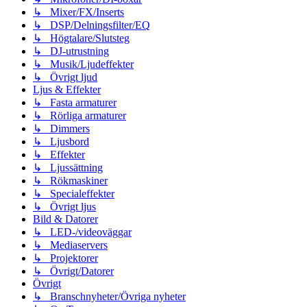
↳ Mixer/FX/Inserts
↳ DSP/Delningsfilter/EQ
↳ Högtalare/Slutsteg
↳ DJ-utrustning
↳ Musik/Ljudeffekter
↳ Övrigt ljud
Ljus & Effekter
↳ Fasta armaturer
↳ Rörliga armaturer
↳ Dimmers
↳ Ljusbord
↳ Effekter
↳ Ljussättning
↳ Rökmaskiner
↳ Specialeffekter
↳ Övrigt ljus
Bild & Datorer
↳ LED-/videoväggar
↳ Mediaservers
↳ Projektorer
↳ Övrigt/Datorer
Övrigt
↳ Branschnyheter/Övriga nyheter