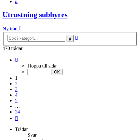
Sök
Utrustning subhyres
Ny tråd
Avancerad
Sök
sökning
470 trådar
Sida
1
Hoppa till sida:
av
24
1
2
3
4
5
…
24
Nästa
Trådar
Svar