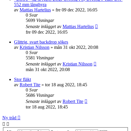
552 mm långhyra
av
Mattias Hartelius
»
fre 09 dec 2022, 16:05
0
Svar
5699
Visningar
Senaste inlägget
av
Mattias Hartelius
fre 09 dec 2022, 16:05
Glittrig, svart backdrop sökes
av
Kristian Nilsson
»
mån 31 okt 2022, 20:08
0
Svar
5581
Visningar
Senaste inlägget
av
Kristian Nilsson
mån 31 okt 2022, 20:08
Stor fläkt
av
Robert Tite
»
tor 18 aug 2022, 18:45
0
Svar
5686
Visningar
Senaste inlägget
av
Robert Tite
tor 18 aug 2022, 18:45
Ny tråd