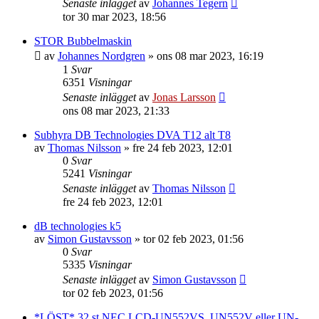
Senaste inlägget
av
Johannes Tegern
tor 30 mar 2023, 18:56
STOR Bubbelmaskin
av
Johannes Nordgren
»
ons 08 mar 2023, 16:19
1
Svar
6351
Visningar
Senaste inlägget
av
Jonas Larsson
ons 08 mar 2023, 21:33
Subhyra DB Technologies DVA T12 alt T8
av
Thomas Nilsson
»
fre 24 feb 2023, 12:01
0
Svar
5241
Visningar
Senaste inlägget
av
Thomas Nilsson
fre 24 feb 2023, 12:01
dB technologies k5
av
Simon Gustavsson
»
tor 02 feb 2023, 01:56
0
Svar
5335
Visningar
Senaste inlägget
av
Simon Gustavsson
tor 02 feb 2023, 01:56
*LÖST* 32 st NEC LCD-UN552VS, UN552V eller UN-