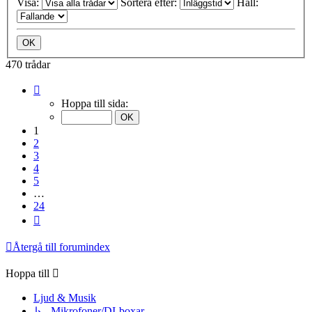
Visa:
Sortera efter:
Håll:
470 trådar
Sida
1
Hoppa till sida:
av
24
1
2
3
4
5
…
24
Nästa
Återgå till forumindex
Hoppa till
Ljud & Musik
↳ Mikrofoner/DI-boxar