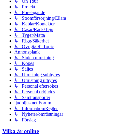
↳ On Tour
↳ Projekt
↳ Företagande
↳ Strömförsörjning/Ellära
↳ Kablar/Kontakter
↳ Casar/Rack/Tejp
↳ Tyger/Matta
↳ Rigg/Säkerhet
↳ Övrigt/Off Topic
Annonsplank
↳ Stulen utrustning
↳ Köpes
↳ Säljes
↳ Utrustning subhyres
↳ Utrustning uthyres
↳ Personal eftersökes
↳ Personal erbjudes
↳ Samtransporter
ljudoljus.net Forum
↳ Information/Regler
↳ Nyheter/omröstningar
↳ Förslag
Vilka är online