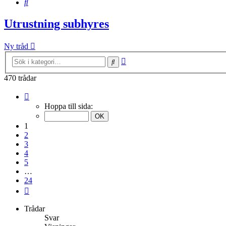
Sök
Utrustning subhyres
Ny tråd
Avancerad
Sök
sökning
470 trådar
Sida
1
Hoppa till sida:
av
24
1
2
3
4
5
…
24
Nästa
Trådar
Svar