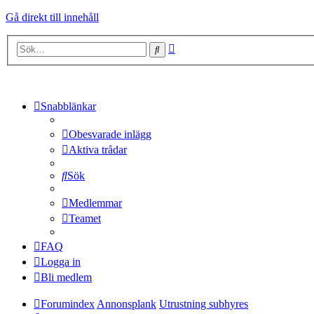
Gå direkt till innehåll
Avancerad
Sök
sökning
Snabblänkar
Obesvarade inlägg
Aktiva trådar
Sök
Medlemmar
Teamet
FAQ
Logga in
Bli medlem
Forumindex
Annonsplank
Utrustning subhyres