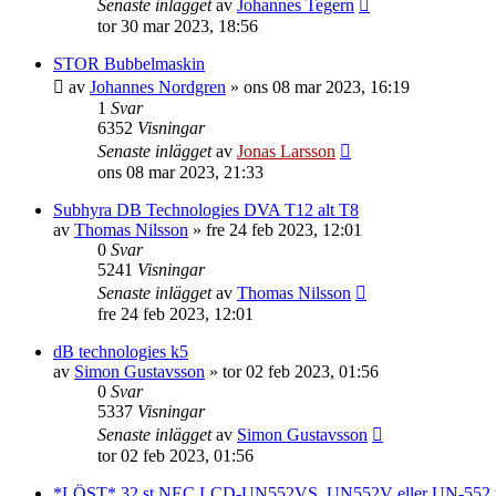
Senaste inlägget
av
Johannes Tegern
tor 30 mar 2023, 18:56
STOR Bubbelmaskin
av
Johannes Nordgren
»
ons 08 mar 2023, 16:19
1
Svar
6352
Visningar
Senaste inlägget
av
Jonas Larsson
ons 08 mar 2023, 21:33
Subhyra DB Technologies DVA T12 alt T8
av
Thomas Nilsson
»
fre 24 feb 2023, 12:01
0
Svar
5241
Visningar
Senaste inlägget
av
Thomas Nilsson
fre 24 feb 2023, 12:01
dB technologies k5
av
Simon Gustavsson
»
tor 02 feb 2023, 01:56
0
Svar
5337
Visningar
Senaste inlägget
av
Simon Gustavsson
tor 02 feb 2023, 01:56
*LÖST* 32 st NEC LCD-UN552VS, UN552V eller UN-552 