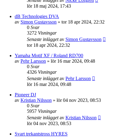
Senaste inlägget
av
Nicke Löfgren
lör 18 maj 2024, 17:43
dB Technologies DVA
av
Simon Gustavsson
»
tor 18 apr 2024, 22:32
0
Svar
3272
Visningar
Senaste inlägget
av
Simon Gustavsson
tor 18 apr 2024, 22:32
Yamaha Motif XF / Roland RD700
av
Pehr Larsson
»
lör 16 mar 2024, 09:48
0
Svar
4326
Visningar
Senaste inlägget
av
Pehr Larsson
lör 16 mar 2024, 09:48
Pioneer DJ
av
Kristian Nilsson
»
lör 04 nov 2023, 08:53
0
Svar
5957
Visningar
Senaste inlägget
av
Kristian Nilsson
lör 04 nov 2023, 08:53
Svart trekantstross HYRES