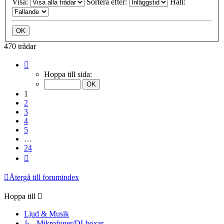
Visa:
Sortera efter:
Håll:
470 trådar
Sida
1
Hoppa till sida:
av
24
1
2
3
4
5
…
24
Nästa
Återgå till forumindex
Hoppa till
Ljud & Musik
↳ Mikrofoner/DI-boxar