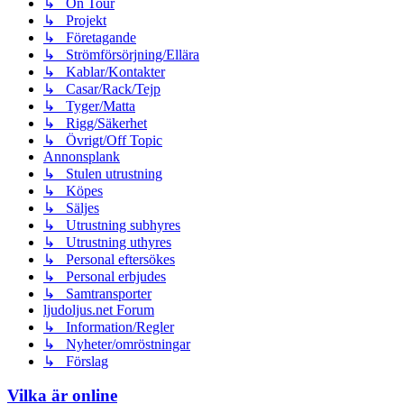
↳ On Tour
↳ Projekt
↳ Företagande
↳ Strömförsörjning/Ellära
↳ Kablar/Kontakter
↳ Casar/Rack/Tejp
↳ Tyger/Matta
↳ Rigg/Säkerhet
↳ Övrigt/Off Topic
Annonsplank
↳ Stulen utrustning
↳ Köpes
↳ Säljes
↳ Utrustning subhyres
↳ Utrustning uthyres
↳ Personal eftersökes
↳ Personal erbjudes
↳ Samtransporter
ljudoljus.net Forum
↳ Information/Regler
↳ Nyheter/omröstningar
↳ Förslag
Vilka är online