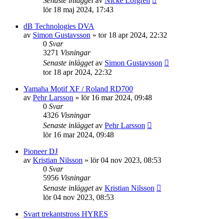
Senaste inlägget
av
Nicke Löfgren
lör 18 maj 2024, 17:43
dB Technologies DVA
av
Simon Gustavsson
»
tor 18 apr 2024, 22:32
0
Svar
3271
Visningar
Senaste inlägget
av
Simon Gustavsson
tor 18 apr 2024, 22:32
Yamaha Motif XF / Roland RD700
av
Pehr Larsson
»
lör 16 mar 2024, 09:48
0
Svar
4326
Visningar
Senaste inlägget
av
Pehr Larsson
lör 16 mar 2024, 09:48
Pioneer DJ
av
Kristian Nilsson
»
lör 04 nov 2023, 08:53
0
Svar
5956
Visningar
Senaste inlägget
av
Kristian Nilsson
lör 04 nov 2023, 08:53
Svart trekantstross HYRES