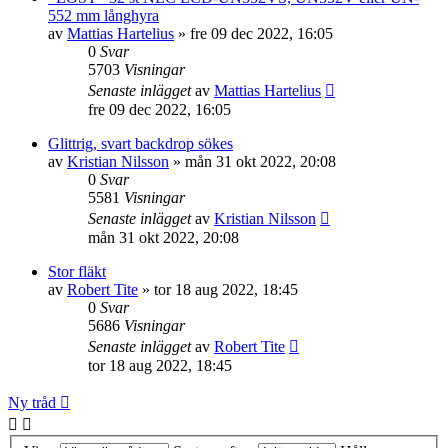
552 mm långhyra
av
Mattias Hartelius
»
fre 09 dec 2022, 16:05
0
Svar
5703
Visningar
Senaste inlägget
av
Mattias Hartelius
fre 09 dec 2022, 16:05
Glittrig, svart backdrop sökes
av
Kristian Nilsson
»
mån 31 okt 2022, 20:08
0
Svar
5581
Visningar
Senaste inlägget
av
Kristian Nilsson
mån 31 okt 2022, 20:08
Stor fläkt
av
Robert Tite
»
tor 18 aug 2022, 18:45
0
Svar
5686
Visningar
Senaste inlägget
av
Robert Tite
tor 18 aug 2022, 18:45
Ny tråd