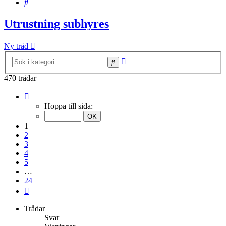
Sök
Utrustning subhyres
Ny tråd
Avancerad
Sök
sökning
470 trådar
Sida
1
Hoppa till sida:
av
24
1
2
3
4
5
…
24
Nästa
Trådar
Svar