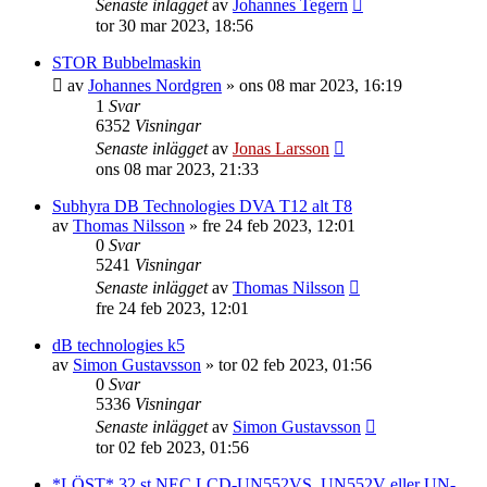
Senaste inlägget
av
Johannes Tegern
tor 30 mar 2023, 18:56
STOR Bubbelmaskin
av
Johannes Nordgren
»
ons 08 mar 2023, 16:19
1
Svar
6352
Visningar
Senaste inlägget
av
Jonas Larsson
ons 08 mar 2023, 21:33
Subhyra DB Technologies DVA T12 alt T8
av
Thomas Nilsson
»
fre 24 feb 2023, 12:01
0
Svar
5241
Visningar
Senaste inlägget
av
Thomas Nilsson
fre 24 feb 2023, 12:01
dB technologies k5
av
Simon Gustavsson
»
tor 02 feb 2023, 01:56
0
Svar
5336
Visningar
Senaste inlägget
av
Simon Gustavsson
tor 02 feb 2023, 01:56
*LÖST* 32 st NEC LCD-UN552VS, UN552V eller UN-