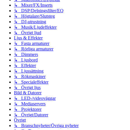
↳ Mixer/FX/Inserts
↳ DSP/Delningsfilter/EQ
↳ Högtalare/Slutsteg
↳ DJ-utrustning
↳ Musik/Ljudeffekter
↳ Övrigt ljud
Ljus & Effekter
↳ Fasta armaturer
↳ Rörliga armaturer
↳ Dimmers
↳ Ljusbord
↳ Effekter
↳ Ljussättning
↳ Rökmaskiner
↳ Specialeffekter
↳ Övrigt ljus
Bild & Datorer
↳ LED-/videoväggar
↳ Mediaservers
↳ Projektorer
↳ Övrigt/Datorer
Övrigt
↳ Branschnyheter/Övriga nyheter