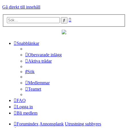
Gå direkt till innehåll
Avancerad
Sök
sökning
Snabblänkar
Obesvarade inlägg
Aktiva trådar
Sök
Medlemmar
Teamet
FAQ
Logga in
Bli medlem
Forumindex
Annonsplank
Utrustning subhyres