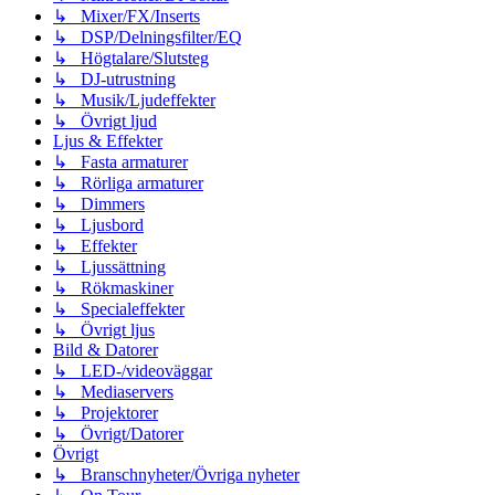
↳ Mixer/FX/Inserts
↳ DSP/Delningsfilter/EQ
↳ Högtalare/Slutsteg
↳ DJ-utrustning
↳ Musik/Ljudeffekter
↳ Övrigt ljud
Ljus & Effekter
↳ Fasta armaturer
↳ Rörliga armaturer
↳ Dimmers
↳ Ljusbord
↳ Effekter
↳ Ljussättning
↳ Rökmaskiner
↳ Specialeffekter
↳ Övrigt ljus
Bild & Datorer
↳ LED-/videoväggar
↳ Mediaservers
↳ Projektorer
↳ Övrigt/Datorer
Övrigt
↳ Branschnyheter/Övriga nyheter