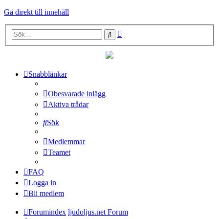
Gå direkt till innehåll
Avancerad
Sök
sökning
Snabblänkar
Obesvarade inlägg
Aktiva trådar
Sök
Medlemmar
Teamet
FAQ
Logga in
Bli medlem
Forumindex
ljudoljus.net Forum