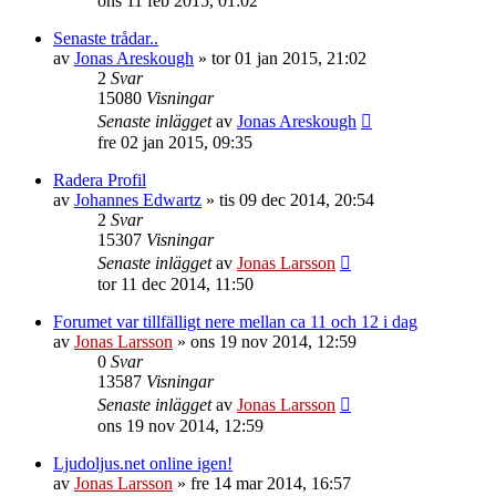
ons 11 feb 2015, 01:02
Senaste trådar..
av
Jonas Areskough
»
tor 01 jan 2015, 21:02
2
Svar
15080
Visningar
Senaste inlägget
av
Jonas Areskough
fre 02 jan 2015, 09:35
Radera Profil
av
Johannes Edwartz
»
tis 09 dec 2014, 20:54
2
Svar
15307
Visningar
Senaste inlägget
av
Jonas Larsson
tor 11 dec 2014, 11:50
Forumet var tillfälligt nere mellan ca 11 och 12 i dag
av
Jonas Larsson
»
ons 19 nov 2014, 12:59
0
Svar
13587
Visningar
Senaste inlägget
av
Jonas Larsson
ons 19 nov 2014, 12:59
Ljudoljus.net online igen!
av
Jonas Larsson
»
fre 14 mar 2014, 16:57