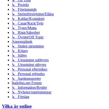
↳ On Tour
↳ Projekt
↳ Företagande
↳ Strömförsörjning/Ellära
↳ Kablar/Kontakter
↳ Casar/Rack/Tejp
↳ Tyger/Matta
↳ Rigg/Säkerhet
↳ Övrigt/Off Topic
Annonsplank
↳ Stulen utrustning
↳ Köpes
↳ Säljes
↳ Utrustning subhyres
↳ Utrustning uthyres
↳ Personal eftersökes
↳ Personal erbjudes
↳ Samtransporter
ljudoljus.net Forum
↳ Information/Regler
↳ Nyheter/omröstningar
↳ Förslag
Vilka är online