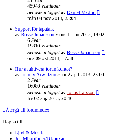
21
Svar
45948
Visningar
Senaste inlägget
av
Daniel Madrid
mån 04 nov 2013, 23:04
Support för tapatalk
av
Bosse Johansson
»
ons 11 jan 2012, 19:02
6
Svar
19810
Visningar
Senaste inlägget
av
Bosse Johansson
ons 09 okt 2013, 17:38
Hur avaktivera forumkontot?
av
Johnny Arwidzon
»
lör 27 jul 2013, 23:00
2
Svar
16080
Visningar
Senaste inlägget
av
Jonas Larsson
fre 02 aug 2013, 20:46
Återgå till forumindex
Hoppa till
Ljud & Musik
↳ Mikrofoner/DI-boxar