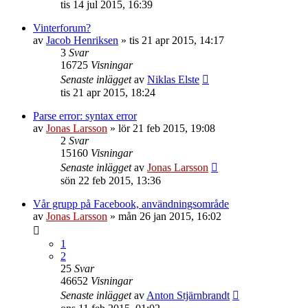
tis 14 jul 2015, 16:39
Vinterforum?
av
Jacob Henriksen
»
tis 21 apr 2015, 14:17
3
Svar
16725
Visningar
Senaste inlägget
av
Niklas Elste
tis 21 apr 2015, 18:24
Parse error: syntax error
av
Jonas Larsson
»
lör 21 feb 2015, 19:08
2
Svar
15160
Visningar
Senaste inlägget
av
Jonas Larsson
sön 22 feb 2015, 13:36
Vår grupp på Facebook, användningsområde
av
Jonas Larsson
»
mån 26 jan 2015, 16:02
1
2
25
Svar
46652
Visningar
Senaste inlägget
av
Anton Stjärnbrandt