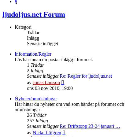
Sök
ljudoljus.net Forum
Kategori
Trådar
Inlägg
Senaste inlägget
Information/Regler
Läs här innan du postar inlägg i forumet.
1
Trådar
2
Inlägg
Senaste inlägget
Re: Regler för ljudoljus.net
Gå
av
Jonas Larsson
till
ons 03 nov 2010, 19:00
det
senaste
Nyheter/omröstningar
inlägget
Här hittar du nyheter om vad som händer på forumet och
omröstningar.
26
Trådar
257
Inlägg
Senaste inlägget
Re: Driftstopp 23-24 januari …
Gå
av
Nicke Löfgren
till