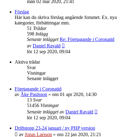
mån 02 mar 2020, 21:41
det
senaste
Förslag
inlägget
Här kan du skriva förslag angående forumet. Ex. nya
kategorier, förbättringar mm.
51
Trådar
598
Inlägg
Senaste inlägget
Re: Företagande i Coronatid
Gå
av
Daniel Ravald
till
lör 12 sep 2020, 09:04
det
senaste
Aktiva trådar
inlägget
Svar
Visningar
Senaste inlägget
Företagande i Coronatid
av
Åke Paulsson
»
ons 01 apr 2020, 14:30
13
Svar
51456
Visningar
Senaste inlägget
av
Daniel Ravald
lör 12 sep 2020, 09:04
Driftstopp 23-24 januari / ny PHP version
av
Jonas Larsson
»
ons 22 jan 2020, 21:21