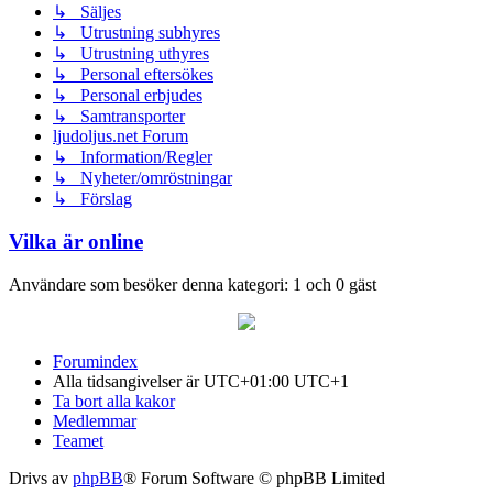
↳ Säljes
↳ Utrustning subhyres
↳ Utrustning uthyres
↳ Personal eftersökes
↳ Personal erbjudes
↳ Samtransporter
ljudoljus.net Forum
↳ Information/Regler
↳ Nyheter/omröstningar
↳ Förslag
Vilka är online
Användare som besöker denna kategori: 1 och 0 gäst
Forumindex
Alla tidsangivelser är UTC+01:00 UTC+1
Ta bort alla kakor
Medlemmar
Teamet
Drivs av
phpBB
® Forum Software © phpBB Limited