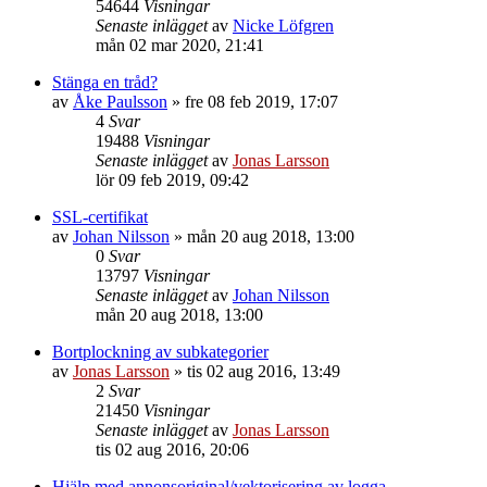
54644
Visningar
Senaste inlägget
av
Nicke Löfgren
mån 02 mar 2020, 21:41
Stänga en tråd?
av
Åke Paulsson
»
fre 08 feb 2019, 17:07
4
Svar
19488
Visningar
Senaste inlägget
av
Jonas Larsson
lör 09 feb 2019, 09:42
SSL-certifikat
av
Johan Nilsson
»
mån 20 aug 2018, 13:00
0
Svar
13797
Visningar
Senaste inlägget
av
Johan Nilsson
mån 20 aug 2018, 13:00
Bortplockning av subkategorier
av
Jonas Larsson
»
tis 02 aug 2016, 13:49
2
Svar
21450
Visningar
Senaste inlägget
av
Jonas Larsson
tis 02 aug 2016, 20:06
Hjälp med annonsoriginal/vektorisering av logga