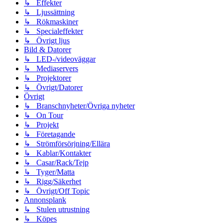
↳ Effekter
↳ Ljussättning
↳ Rökmaskiner
↳ Specialeffekter
↳ Övrigt ljus
Bild & Datorer
↳ LED-/videoväggar
↳ Mediaservers
↳ Projektorer
↳ Övrigt/Datorer
Övrigt
↳ Branschnyheter/Övriga nyheter
↳ On Tour
↳ Projekt
↳ Företagande
↳ Strömförsörjning/Ellära
↳ Kablar/Kontakter
↳ Casar/Rack/Tejp
↳ Tyger/Matta
↳ Rigg/Säkerhet
↳ Övrigt/Off Topic
Annonsplank
↳ Stulen utrustning
↳ Köpes