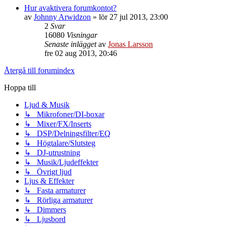
Hur avaktivera forumkontot?
av
Johnny Arwidzon
»
lör 27 jul 2013, 23:00
2
Svar
16080
Visningar
Senaste inlägget
av
Jonas Larsson
fre 02 aug 2013, 20:46
Återgå till forumindex
Hoppa till
Ljud & Musik
↳ Mikrofoner/DI-boxar
↳ Mixer/FX/Inserts
↳ DSP/Delningsfilter/EQ
↳ Högtalare/Slutsteg
↳ DJ-utrustning
↳ Musik/Ljudeffekter
↳ Övrigt ljud
Ljus & Effekter
↳ Fasta armaturer
↳ Rörliga armaturer
↳ Dimmers
↳ Ljusbord