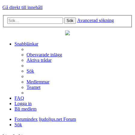
Gå direkt till innehåll
Avancerad sökning
Sök
Snabblänkar
Obesvarade inlägg
Aktiva trådar
Sök
Medlemmar
Teamet
FAQ
Logga in
Bli medlem
Forumindex
ljudoljus.net Forum
Sök