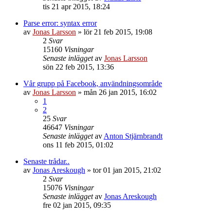
tis 21 apr 2015, 18:24
Parse error: syntax error
av
Jonas Larsson
»
lör 21 feb 2015, 19:08
2
Svar
15160
Visningar
Senaste inlägget
av
Jonas Larsson
sön 22 feb 2015, 13:36
Vår grupp på Facebook, användningsområde
av
Jonas Larsson
»
mån 26 jan 2015, 16:02
1
2
25
Svar
46647
Visningar
Senaste inlägget
av
Anton Stjärnbrandt
ons 11 feb 2015, 01:02
Senaste trådar..
av
Jonas Areskough
»
tor 01 jan 2015, 21:02
2
Svar
15076
Visningar
Senaste inlägget
av
Jonas Areskough
fre 02 jan 2015, 09:35