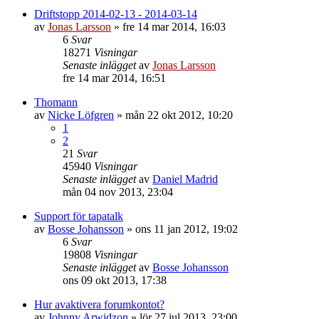
Driftstopp 2014-02-13 - 2014-03-14
av
Jonas Larsson
»
fre 14 mar 2014, 16:03
6
Svar
18271
Visningar
Senaste inlägget
av
Jonas Larsson
fre 14 mar 2014, 16:51
Thomann
av
Nicke Löfgren
»
mån 22 okt 2012, 10:20
1
2
21
Svar
45940
Visningar
Senaste inlägget
av
Daniel Madrid
mån 04 nov 2013, 23:04
Support för tapatalk
av
Bosse Johansson
»
ons 11 jan 2012, 19:02
6
Svar
19808
Visningar
Senaste inlägget
av
Bosse Johansson
ons 09 okt 2013, 17:38
Hur avaktivera forumkontot?
av
Johnny Arwidzon
»
lör 27 jul 2013, 23:00