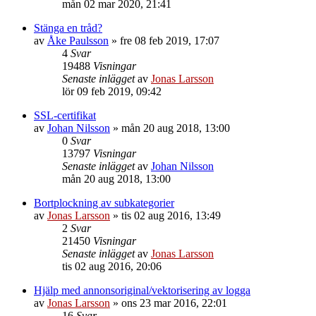
mån 02 mar 2020, 21:41
Stänga en tråd?
av
Åke Paulsson
»
fre 08 feb 2019, 17:07
4
Svar
19488
Visningar
Senaste inlägget
av
Jonas Larsson
lör 09 feb 2019, 09:42
SSL-certifikat
av
Johan Nilsson
»
mån 20 aug 2018, 13:00
0
Svar
13797
Visningar
Senaste inlägget
av
Johan Nilsson
mån 20 aug 2018, 13:00
Bortplockning av subkategorier
av
Jonas Larsson
»
tis 02 aug 2016, 13:49
2
Svar
21450
Visningar
Senaste inlägget
av
Jonas Larsson
tis 02 aug 2016, 20:06
Hjälp med annonsoriginal/vektorisering av logga
av
Jonas Larsson
»
ons 23 mar 2016, 22:01
16
Svar