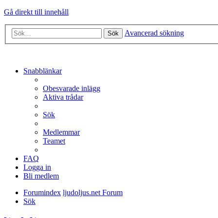
Gå direkt till innehåll
Avancerad sökning
Sök
Snabblänkar
Obesvarade inlägg
Aktiva trådar
Sök
Medlemmar
Teamet
FAQ
Logga in
Bli medlem
Forumindex
ljudoljus.net Forum
Sök