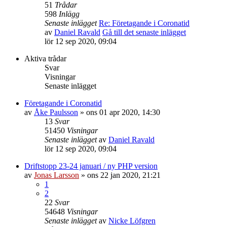
51
Trådar
598
Inlägg
Senaste inlägget
Re: Företagande i Coronatid
av
Daniel Ravald
Gå till det senaste inlägget
lör 12 sep 2020, 09:04
Aktiva trådar
Svar
Visningar
Senaste inlägget
Företagande i Coronatid
av
Åke Paulsson
»
ons 01 apr 2020, 14:30
13
Svar
51450
Visningar
Senaste inlägget
av
Daniel Ravald
lör 12 sep 2020, 09:04
Driftstopp 23-24 januari / ny PHP version
av
Jonas Larsson
»
ons 22 jan 2020, 21:21
1
2
22
Svar
54648
Visningar
Senaste inlägget
av
Nicke Löfgren