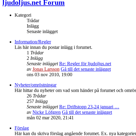
ljudoljus.net Forum
Kategori
Trådar
Inlägg
Senaste inlägget
Information/Regler
Läs här innan du postar inlägg i forumet.
1
Trådar
2
Inlägg
Senaste inlägget
Re: Regler för ljudoljus.net
av
Jonas Larsson
Gå till det senaste inlägget
ons 03 nov 2010, 19:00
Nyheter/omröstningar
Här hittar du nyheter om vad som händer på forumet och omrös
26
Trådar
257
Inlägg
Senaste inlägget
Re: Driftstopp 23-24 januari …
av
Nicke Löfgren
Gå till det senaste inlägget
mån 02 mar 2020, 21:41
Förslag
Här kan du skriva förslag angående forumet. Ex. nya kategorier