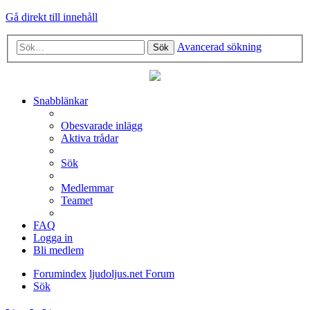
Gå direkt till innehåll
Avancerad sökning
Sök
Snabblänkar
Obesvarade inlägg
Aktiva trådar
Sök
Medlemmar
Teamet
FAQ
Logga in
Bli medlem
Forumindex
ljudoljus.net Forum
Sök