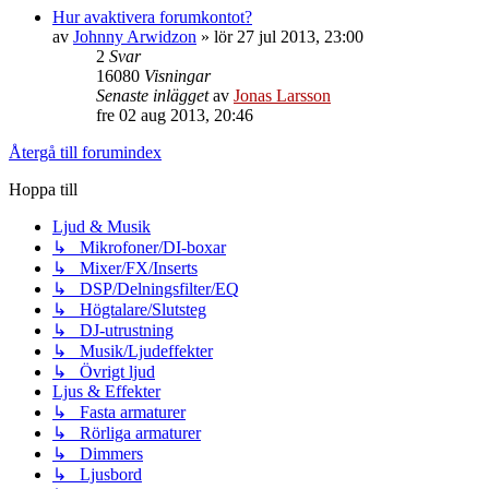
Hur avaktivera forumkontot?
av
Johnny Arwidzon
»
lör 27 jul 2013, 23:00
2
Svar
16080
Visningar
Senaste inlägget
av
Jonas Larsson
fre 02 aug 2013, 20:46
Återgå till forumindex
Hoppa till
Ljud & Musik
↳ Mikrofoner/DI-boxar
↳ Mixer/FX/Inserts
↳ DSP/Delningsfilter/EQ
↳ Högtalare/Slutsteg
↳ DJ-utrustning
↳ Musik/Ljudeffekter
↳ Övrigt ljud
Ljus & Effekter
↳ Fasta armaturer
↳ Rörliga armaturer
↳ Dimmers
↳ Ljusbord