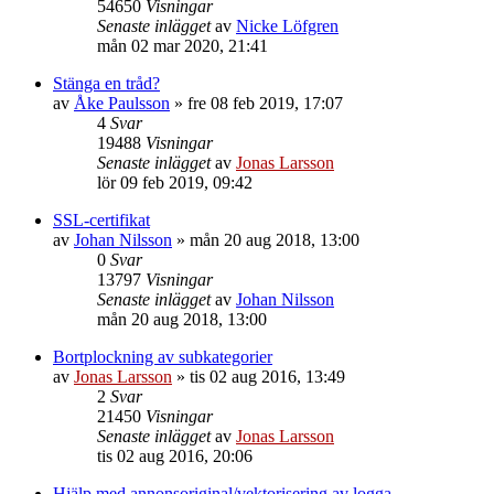
54650
Visningar
Senaste inlägget
av
Nicke Löfgren
mån 02 mar 2020, 21:41
Stänga en tråd?
av
Åke Paulsson
»
fre 08 feb 2019, 17:07
4
Svar
19488
Visningar
Senaste inlägget
av
Jonas Larsson
lör 09 feb 2019, 09:42
SSL-certifikat
av
Johan Nilsson
»
mån 20 aug 2018, 13:00
0
Svar
13797
Visningar
Senaste inlägget
av
Johan Nilsson
mån 20 aug 2018, 13:00
Bortplockning av subkategorier
av
Jonas Larsson
»
tis 02 aug 2016, 13:49
2
Svar
21450
Visningar
Senaste inlägget
av
Jonas Larsson
tis 02 aug 2016, 20:06
Hjälp med annonsoriginal/vektorisering av logga