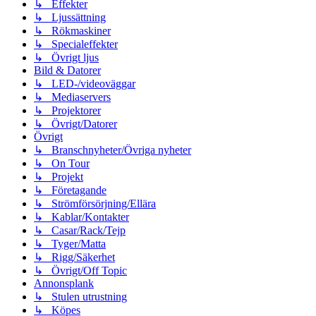
↳ Effekter
↳ Ljussättning
↳ Rökmaskiner
↳ Specialeffekter
↳ Övrigt ljus
Bild & Datorer
↳ LED-/videoväggar
↳ Mediaservers
↳ Projektorer
↳ Övrigt/Datorer
Övrigt
↳ Branschnyheter/Övriga nyheter
↳ On Tour
↳ Projekt
↳ Företagande
↳ Strömförsörjning/Ellära
↳ Kablar/Kontakter
↳ Casar/Rack/Tejp
↳ Tyger/Matta
↳ Rigg/Säkerhet
↳ Övrigt/Off Topic
Annonsplank
↳ Stulen utrustning
↳ Köpes