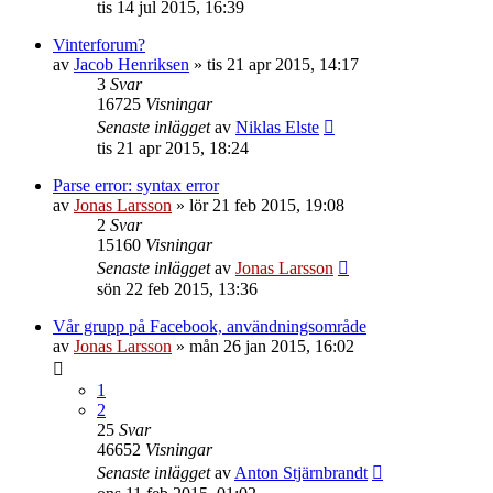
tis 14 jul 2015, 16:39
Vinterforum?
av
Jacob Henriksen
»
tis 21 apr 2015, 14:17
3
Svar
16725
Visningar
Senaste inlägget
av
Niklas Elste
tis 21 apr 2015, 18:24
Parse error: syntax error
av
Jonas Larsson
»
lör 21 feb 2015, 19:08
2
Svar
15160
Visningar
Senaste inlägget
av
Jonas Larsson
sön 22 feb 2015, 13:36
Vår grupp på Facebook, användningsområde
av
Jonas Larsson
»
mån 26 jan 2015, 16:02
1
2
25
Svar
46652
Visningar
Senaste inlägget
av
Anton Stjärnbrandt