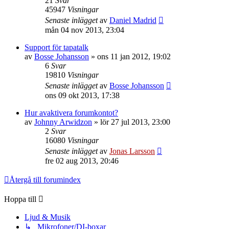
21
Svar
45947
Visningar
Senaste inlägget
av
Daniel Madrid
mån 04 nov 2013, 23:04
Support för tapatalk
av
Bosse Johansson
»
ons 11 jan 2012, 19:02
6
Svar
19810
Visningar
Senaste inlägget
av
Bosse Johansson
ons 09 okt 2013, 17:38
Hur avaktivera forumkontot?
av
Johnny Arwidzon
»
lör 27 jul 2013, 23:00
2
Svar
16080
Visningar
Senaste inlägget
av
Jonas Larsson
fre 02 aug 2013, 20:46
Återgå till forumindex
Hoppa till
Ljud & Musik
↳ Mikrofoner/DI-boxar