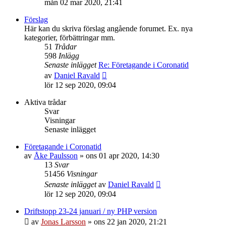
mån 02 mar 2020, 21:41
det
senaste
Förslag
inlägget
Här kan du skriva förslag angående forumet. Ex. nya
kategorier, förbättringar mm.
51
Trådar
598
Inlägg
Senaste inlägget
Re: Företagande i Coronatid
Gå
av
Daniel Ravald
till
lör 12 sep 2020, 09:04
det
senaste
Aktiva trådar
inlägget
Svar
Visningar
Senaste inlägget
Företagande i Coronatid
av
Åke Paulsson
»
ons 01 apr 2020, 14:30
13
Svar
51456
Visningar
Senaste inlägget
av
Daniel Ravald
lör 12 sep 2020, 09:04
Driftstopp 23-24 januari / ny PHP version
av
Jonas Larsson
»
ons 22 jan 2020, 21:21