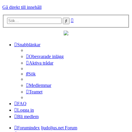
Gå direkt till innehåll
Avancerad
Sök
sökning
Snabblänkar
Obesvarade inlägg
Aktiva trådar
Sök
Medlemmar
Teamet
FAQ
Logga in
Bli medlem
Forumindex
ljudoljus.net Forum