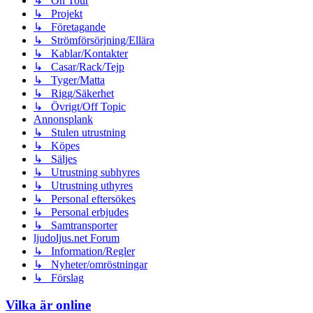
↳ On Tour
↳ Projekt
↳ Företagande
↳ Strömförsörjning/Ellära
↳ Kablar/Kontakter
↳ Casar/Rack/Tejp
↳ Tyger/Matta
↳ Rigg/Säkerhet
↳ Övrigt/Off Topic
Annonsplank
↳ Stulen utrustning
↳ Köpes
↳ Säljes
↳ Utrustning subhyres
↳ Utrustning uthyres
↳ Personal eftersökes
↳ Personal erbjudes
↳ Samtransporter
ljudoljus.net Forum
↳ Information/Regler
↳ Nyheter/omröstningar
↳ Förslag
Vilka är online