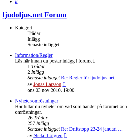
Sök
ljudoljus.net Forum
Kategori
Trådar
Inlägg
Senaste inlägget
Information/Regler
Läs här innan du postar inlägg i forumet.
1
Trådar
2
Inlägg
Senaste inlägget
Re: Regler för ljudoljus.net
Gå
av
Jonas Larsson
till
ons 03 nov 2010, 19:00
det
senaste
Nyheter/omröstningar
inlägget
Här hittar du nyheter om vad som händer på forumet och
omröstningar.
26
Trådar
257
Inlägg
Senaste inlägget
Re: Driftstopp 23-24 januari …
Gå
av
Nicke Löfgren
till