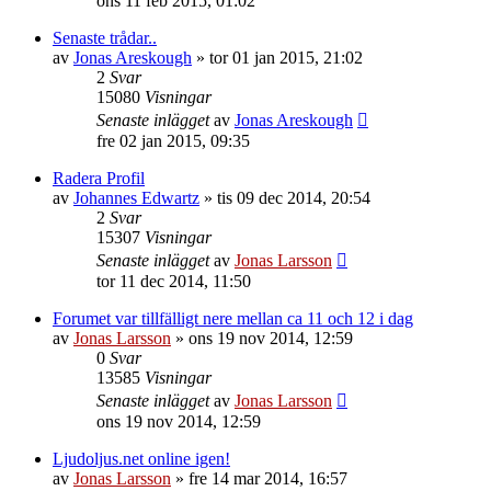
ons 11 feb 2015, 01:02
Senaste trådar..
av
Jonas Areskough
»
tor 01 jan 2015, 21:02
2
Svar
15080
Visningar
Senaste inlägget
av
Jonas Areskough
fre 02 jan 2015, 09:35
Radera Profil
av
Johannes Edwartz
»
tis 09 dec 2014, 20:54
2
Svar
15307
Visningar
Senaste inlägget
av
Jonas Larsson
tor 11 dec 2014, 11:50
Forumet var tillfälligt nere mellan ca 11 och 12 i dag
av
Jonas Larsson
»
ons 19 nov 2014, 12:59
0
Svar
13585
Visningar
Senaste inlägget
av
Jonas Larsson
ons 19 nov 2014, 12:59
Ljudoljus.net online igen!
av
Jonas Larsson
»
fre 14 mar 2014, 16:57