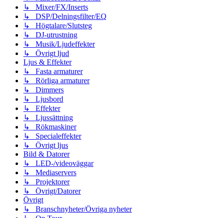
↳ Mixer/FX/Inserts
↳ DSP/Delningsfilter/EQ
↳ Högtalare/Slutsteg
↳ DJ-utrustning
↳ Musik/Ljudeffekter
↳ Övrigt ljud
Ljus & Effekter
↳ Fasta armaturer
↳ Rörliga armaturer
↳ Dimmers
↳ Ljusbord
↳ Effekter
↳ Ljussättning
↳ Rökmaskiner
↳ Specialeffekter
↳ Övrigt ljus
Bild & Datorer
↳ LED-/videoväggar
↳ Mediaservers
↳ Projektorer
↳ Övrigt/Datorer
Övrigt
↳ Branschnyheter/Övriga nyheter