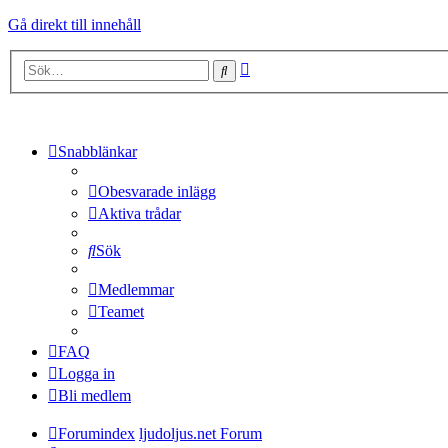
Gå direkt till innehåll
Avancerad
Sök
sökning
Snabblänkar
Obesvarade inlägg
Aktiva trådar
Sök
Medlemmar
Teamet
FAQ
Logga in
Bli medlem
Forumindex
ljudoljus.net Forum