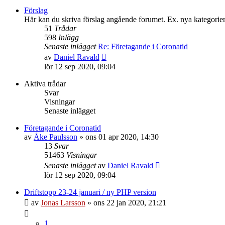
senaste
Förslag
inlägget
Här kan du skriva förslag angående forumet. Ex. nya kategorier
51
Trådar
598
Inlägg
Senaste inlägget
Re: Företagande i Coronatid
Gå
av
Daniel Ravald
till
lör 12 sep 2020, 09:04
det
senaste
Aktiva trådar
inlägget
Svar
Visningar
Senaste inlägget
Företagande i Coronatid
av
Åke Paulsson
»
ons 01 apr 2020, 14:30
13
Svar
51463
Visningar
Senaste inlägget
av
Daniel Ravald
lör 12 sep 2020, 09:04
Driftstopp 23-24 januari / ny PHP version
av
Jonas Larsson
»
ons 22 jan 2020, 21:21
1