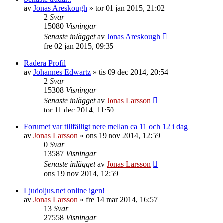
av
Jonas Areskough
»
tor 01 jan 2015, 21:02
2
Svar
15080
Visningar
Senaste inlägget
av
Jonas Areskough
fre 02 jan 2015, 09:35
Radera Profil
av
Johannes Edwartz
»
tis 09 dec 2014, 20:54
2
Svar
15308
Visningar
Senaste inlägget
av
Jonas Larsson
tor 11 dec 2014, 11:50
Forumet var tillfälligt nere mellan ca 11 och 12 i dag
av
Jonas Larsson
»
ons 19 nov 2014, 12:59
0
Svar
13587
Visningar
Senaste inlägget
av
Jonas Larsson
ons 19 nov 2014, 12:59
Ljudoljus.net online igen!
av
Jonas Larsson
»
fre 14 mar 2014, 16:57
13
Svar
27558
Visningar