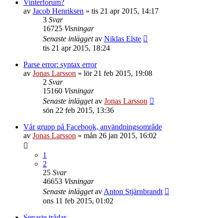
Vinterforum?
av
Jacob Henriksen
»
tis 21 apr 2015, 14:17
3
Svar
16725
Visningar
Senaste inlägget
av
Niklas Elste
tis 21 apr 2015, 18:24
Parse error: syntax error
av
Jonas Larsson
»
lör 21 feb 2015, 19:08
2
Svar
15160
Visningar
Senaste inlägget
av
Jonas Larsson
sön 22 feb 2015, 13:36
Vår grupp på Facebook, användningsområde
av
Jonas Larsson
»
mån 26 jan 2015, 16:02
1
2
25
Svar
46653
Visningar
Senaste inlägget
av
Anton Stjärnbrandt
ons 11 feb 2015, 01:02
Senaste trådar..