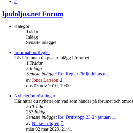
Sök
ljudoljus.net Forum
Kategori
Trådar
Inlägg
Senaste inlägget
Information/Regler
Läs här innan du postar inlägg i forumet.
1
Trådar
2
Inlägg
Senaste inlägget
Re: Regler för ljudoljus.net
Gå
av
Jonas Larsson
till
ons 03 nov 2010, 19:00
det
senaste
Nyheter/omröstningar
inlägget
Här hittar du nyheter om vad som händer på forumet och omrös
26
Trådar
257
Inlägg
Senaste inlägget
Re: Driftstopp 23-24 januari …
Gå
av
Nicke Löfgren
till
mån 02 mar 2020, 21:41
det