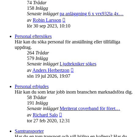
74
Trådar
158
Inlägg
Senaste inlägget
pa anläggning 6 x vrx932la 4x…
Gå
av
Robin Larsson
till
lör 30 sep 2023, 10:10
det
senaste
Personal eftersökes
inlägget
Här kan du söka personal för anställning eller tillfälliga
uppdrag.
264
Trådar
579
Inlägg
Senaste inlägget
Ljudtekniker sökes
Gå
av
Anders Herbertzon
till
sön 19 jul 2026, 19:07
det
senaste
Personal erbjudes
inlägget
Här kan du som letar jobb inom branschen marknadsföra dig.
58
Trådar
191
Inlägg
Senaste inlägget
Meriterat coverband för föret…
Gå
av
Richard Salo
till
tor 27 feb 2020, 12:31
det
senaste
Samtransporter
inlägget
Har du en tom transport och vill hjälpa en kollega? Har du