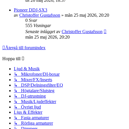
tis 26 maj 2026, 18:37
Pioneer DDJ-SX3
av
Christoffer Gustafsson
»
mån 25 maj 2026, 20:20
0
Svar
555
Visningar
Senaste inlägget
av
Christoffer Gustafsson
mån 25 maj 2026, 20:20
Återgå till forumindex
Hoppa till
Ljud & Musik
↳ Mikrofoner/DI-boxar
↳ Mixer/FX/Inserts
↳ DSP/Delningsfilter/EQ
↳ Högtalare/Slutsteg
↳ DJ-utrustning
↳ Musik/Ljudeffekter
↳ Övrigt ljud
Ljus & Effekter
↳ Fasta armaturer
↳ Rörliga armaturer
↳ Dimmers