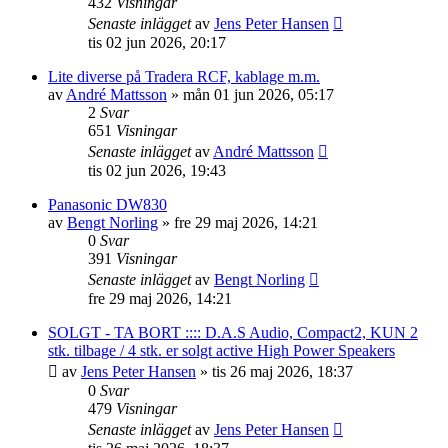
432
Visningar
Senaste inlägget
av
Jens Peter Hansen
tis 02 jun 2026, 20:17
Lite diverse på Tradera RCF, kablage m.m.
av
André Mattsson
»
mån 01 jun 2026, 05:17
2
Svar
651
Visningar
Senaste inlägget
av
André Mattsson
tis 02 jun 2026, 19:43
Panasonic DW830
av
Bengt Norling
»
fre 29 maj 2026, 14:21
0
Svar
391
Visningar
Senaste inlägget
av
Bengt Norling
fre 29 maj 2026, 14:21
SOLGT - TA BORT :::: D.A.S Audio, Compact2, KUN 2
stk. tilbage / 4 stk. er solgt active High Power Speakers
av
Jens Peter Hansen
»
tis 26 maj 2026, 18:37
0
Svar
479
Visningar
Senaste inlägget
av
Jens Peter Hansen