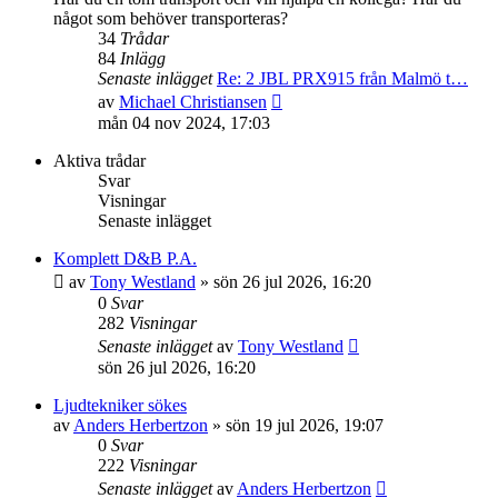
något som behöver transporteras?
34
Trådar
84
Inlägg
Senaste inlägget
Re: 2 JBL PRX915 från Malmö t…
Gå
av
Michael Christiansen
till
mån 04 nov 2024, 17:03
det
senaste
Aktiva trådar
inlägget
Svar
Visningar
Senaste inlägget
Komplett D&B P.A.
av
Tony Westland
»
sön 26 jul 2026, 16:20
0
Svar
282
Visningar
Senaste inlägget
av
Tony Westland
sön 26 jul 2026, 16:20
Ljudtekniker sökes
av
Anders Herbertzon
»
sön 19 jul 2026, 19:07
0
Svar
222
Visningar
Senaste inlägget
av
Anders Herbertzon