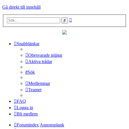
Gå direkt till innehåll
Avancerad
Sök
sökning
Snabblänkar
Obesvarade inlägg
Aktiva trådar
Sök
Medlemmar
Teamet
FAQ
Logga in
Bli medlem
Forumindex
Annonsplank