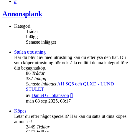
Sök
Annonsplank
Kategori
Trådar
Inlägg
Senaste inlägget
Stulen utrustning
Har du blivit av med utrustning kan du efterlysa den här. Du
som köper utrustning bör också ta en titt i denna kategori före
ditt begagnatköp.
86
Trådar
387
Inlägg
Senaste inlägget
AH SQ5 och QLXD - LUND
STULET
Gå
av
Daniel G Johansson
till
mån 08 sep 2025, 08:17
det
senaste
Köpes
inlägget
Letar du efter något speciellt? Här kan du sätta ut dina köpes
annonser!
2449
Trådar