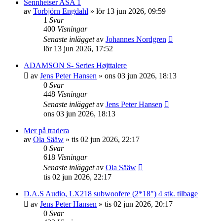
Sennheiser ASA 1
av
Torbjörn Engdahl
»
lör 13 jun 2026, 09:59
1
Svar
400
Visningar
Senaste inlägget
av
Johannes Nordgren
lör 13 jun 2026, 17:52
ADAMSON S- Series Højttalere
av
Jens Peter Hansen
»
ons 03 jun 2026, 18:13
0
Svar
448
Visningar
Senaste inlägget
av
Jens Peter Hansen
ons 03 jun 2026, 18:13
Mer på tradera
av
Ola Sääw
»
tis 02 jun 2026, 22:17
0
Svar
618
Visningar
Senaste inlägget
av
Ola Sääw
tis 02 jun 2026, 22:17
D.A.S Audio, LX218 subwoofere (2*18") 4 stk. tilbage
av
Jens Peter Hansen
»
tis 02 jun 2026, 20:17
0
Svar