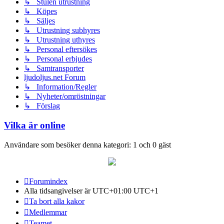
↳ Stulen utrustning
↳ Köpes
↳ Säljes
↳ Utrustning subhyres
↳ Utrustning uthyres
↳ Personal eftersökes
↳ Personal erbjudes
↳ Samtransporter
ljudoljus.net Forum
↳ Information/Regler
↳ Nyheter/omröstningar
↳ Förslag
Vilka är online
Användare som besöker denna kategori: 1 och 0 gäst
Forumindex
Alla tidsangivelser är UTC+01:00 UTC+1
Ta bort alla kakor
Medlemmar
Teamet