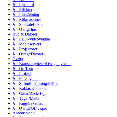
↳ Ljusbord
↳ Effekter
↳ Ljussättning
↳ Rökmaskiner
↳ Specialeffekter
↳ Övrigt ljus
Bild & Datorer
↳ LED-/videoväggar
↳ Mediaservers
↳ Projektorer
↳ Övrigt/Datorer
Övrigt
↳ Branschnyheter/Övriga nyheter
↳ On Tour
↳ Projekt
↳ Företagande
↳ Strömförsörjning/Ellära
↳ Kablar/Kontakter
↳ Casar/Rack/Tejp
↳ Tyger/Matta
↳ Rigg/Säkerhet
↳ Övrigt/Off Topic
Annonsplank