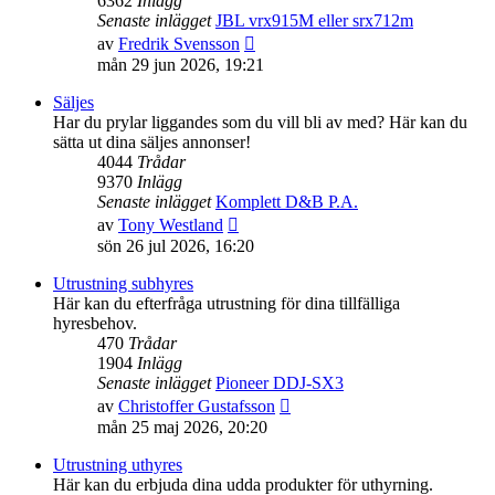
6362
Inlägg
Senaste inlägget
JBL vrx915M eller srx712m
Gå
av
Fredrik Svensson
till
mån 29 jun 2026, 19:21
det
senaste
Säljes
inlägget
Har du prylar liggandes som du vill bli av med? Här kan du
sätta ut dina säljes annonser!
4044
Trådar
9370
Inlägg
Senaste inlägget
Komplett D&B P.A.
Gå
av
Tony Westland
till
sön 26 jul 2026, 16:20
det
senaste
Utrustning subhyres
inlägget
Här kan du efterfråga utrustning för dina tillfälliga
hyresbehov.
470
Trådar
1904
Inlägg
Senaste inlägget
Pioneer DDJ-SX3
Gå
av
Christoffer Gustafsson
till
mån 25 maj 2026, 20:20
det
senaste
Utrustning uthyres
inlägget
Här kan du erbjuda dina udda produkter för uthyrning.