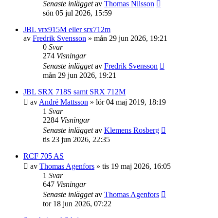
Senaste inlägget
av
Thomas Nilsson
sön 05 jul 2026, 15:59
JBL vrx915M eller srx712m
av
Fredrik Svensson
»
mån 29 jun 2026, 19:21
0
Svar
274
Visningar
Senaste inlägget
av
Fredrik Svensson
mån 29 jun 2026, 19:21
JBL SRX 718S samt SRX 712M
av
André Mattsson
»
lör 04 maj 2019, 18:19
1
Svar
2284
Visningar
Senaste inlägget
av
Klemens Rosberg
tis 23 jun 2026, 22:35
RCF 705 AS
av
Thomas Agenfors
»
tis 19 maj 2026, 16:05
1
Svar
647
Visningar
Senaste inlägget
av
Thomas Agenfors
tor 18 jun 2026, 07:22