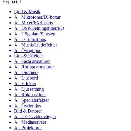
Hoppa till
Ljud & Musik
↳ Mikrofoner/DI-boxar
↳ Mixer/FX/Inserts
↳ DSP/Delningsfilter/EQ
↳ Högtalare/Slutsteg
↳ DJ-utrustning
↳ Musik/Ljudeffekter
↳ Övrigt ljud
Ljus & Effekter
↳ Fasta armaturer
↳ Rörliga armaturer
↳ Dimmers
↳ Ljusbord
↳ Effekter
↳ Ljussättning
↳ Rökmaskiner
↳ Specialeffekter
↳ Övrigt ljus
Bild & Datorer
↳ LED-/videoväggar
↳ Mediaservers
↳ Projektorer