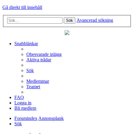
Gå direkt till innehåll
Avancerad sökning
Sök
Snabblänkar
Obesvarade inlägg
Aktiva trådar
Sök
Medlemmar
Teamet
FAQ
Logga in
Bli medlem
Forumindex
Annonsplank
Sök