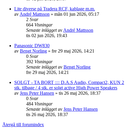
Lite diverse på Tradera RCF, kablage m.m.
av
André Mattsson
»
mån 01 jun 2026, 05:17
2
Svar
664
Visningar
Senaste inlägget
av
André Mattsson
tis 02 jun 2026, 19:43
Panasonic DW830
av
Bengt Norling
»
fre 29 maj 2026, 14:21
0
Svar
392
Visningar
Senaste inlägget
av
Bengt Norling
fre 29 maj 2026, 14:21
SOLGT - TA BORT :::: D.A.S Audio, Compact2, KUN 2
stk. tilbage / 4 stk. er solgt active High Power Speakers
av
Jens Peter Hansen
»
tis 26 maj 2026, 18:37
0
Svar
484
Visningar
Senaste inlägget
av
Jens Peter Hansen
tis 26 maj 2026, 18:37
Återgå till forumindex