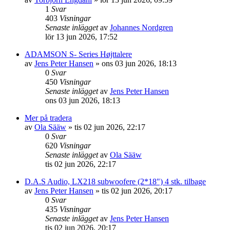
1
Svar
403
Visningar
Senaste inlägget
av
Johannes Nordgren
lör 13 jun 2026, 17:52
ADAMSON S- Series Højttalere
av
Jens Peter Hansen
»
ons 03 jun 2026, 18:13
0
Svar
450
Visningar
Senaste inlägget
av
Jens Peter Hansen
ons 03 jun 2026, 18:13
Mer på tradera
av
Ola Sääw
»
tis 02 jun 2026, 22:17
0
Svar
620
Visningar
Senaste inlägget
av
Ola Sääw
tis 02 jun 2026, 22:17
D.A.S Audio, LX218 subwoofere (2*18") 4 stk. tilbage
av
Jens Peter Hansen
»
tis 02 jun 2026, 20:17
0
Svar
435
Visningar
Senaste inlägget
av
Jens Peter Hansen
tis 02 jun 2026, 20:17