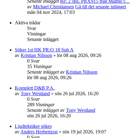
Senaste inlägget
Re: 2 JBL PRX915 från Malmö t…
av
Michael Christiansen
Gå till det senaste inlägget
mån 04 nov 2024, 17:03
Aktiva trådar
Svar
Visningar
Senaste inlägget
Söker 1st HK PR:O 18 Sub A
av
Kristian Nilsson
»
lör 08 aug 2026, 09:26
0
Svar
35
Visningar
Senaste inlägget
av
Kristian Nilsson
lör 08 aug 2026, 09:26
Komplett D&B P.A.
av
Tony Westland
»
sön 26 jul 2026, 16:20
0
Svar
289
Visningar
Senaste inlägget
av
Tony Westland
sön 26 jul 2026, 16:20
Ljudtekniker sökes
av
Anders Herbertzon
»
sön 19 jul 2026, 19:07
0
Svar