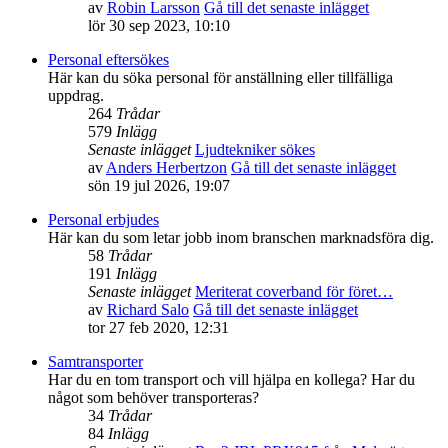
av
Robin Larsson
Gå till det senaste inlägget
lör 30 sep 2023, 10:10
Personal eftersökes
Här kan du söka personal för anställning eller tillfälliga
uppdrag.
264
Trådar
579
Inlägg
Senaste inlägget
Ljudtekniker sökes
av
Anders Herbertzon
Gå till det senaste inlägget
sön 19 jul 2026, 19:07
Personal erbjudes
Här kan du som letar jobb inom branschen marknadsföra dig.
58
Trådar
191
Inlägg
Senaste inlägget
Meriterat coverband för föret…
av
Richard Salo
Gå till det senaste inlägget
tor 27 feb 2020, 12:31
Samtransporter
Har du en tom transport och vill hjälpa en kollega? Har du
något som behöver transporteras?
34
Trådar
84
Inlägg