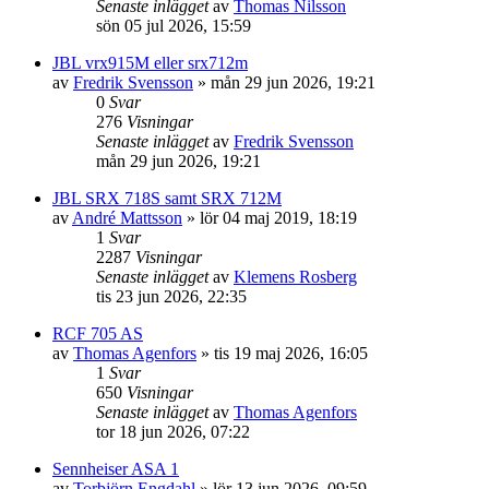
Senaste inlägget
av
Thomas Nilsson
sön 05 jul 2026, 15:59
JBL vrx915M eller srx712m
av
Fredrik Svensson
»
mån 29 jun 2026, 19:21
0
Svar
276
Visningar
Senaste inlägget
av
Fredrik Svensson
mån 29 jun 2026, 19:21
JBL SRX 718S samt SRX 712M
av
André Mattsson
»
lör 04 maj 2019, 18:19
1
Svar
2287
Visningar
Senaste inlägget
av
Klemens Rosberg
tis 23 jun 2026, 22:35
RCF 705 AS
av
Thomas Agenfors
»
tis 19 maj 2026, 16:05
1
Svar
650
Visningar
Senaste inlägget
av
Thomas Agenfors
tor 18 jun 2026, 07:22
Sennheiser ASA 1
av
Torbjörn Engdahl
»
lör 13 jun 2026, 09:59