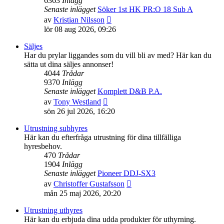
6363
Inlägg
Senaste inlägget
Söker 1st HK PR:O 18 Sub A
Gå
av
Kristian Nilsson
till
lör 08 aug 2026, 09:26
det
senaste
Säljes
inlägget
Har du prylar liggandes som du vill bli av med? Här kan du
sätta ut dina säljes annonser!
4044
Trådar
9370
Inlägg
Senaste inlägget
Komplett D&B P.A.
Gå
av
Tony Westland
till
sön 26 jul 2026, 16:20
det
senaste
Utrustning subhyres
inlägget
Här kan du efterfråga utrustning för dina tillfälliga
hyresbehov.
470
Trådar
1904
Inlägg
Senaste inlägget
Pioneer DDJ-SX3
Gå
av
Christoffer Gustafsson
till
mån 25 maj 2026, 20:20
det
senaste
Utrustning uthyres
inlägget
Här kan du erbjuda dina udda produkter för uthyrning.