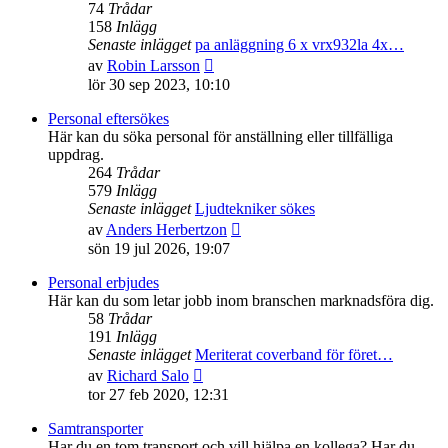
74
Trådar
158
Inlägg
Senaste inlägget
pa anläggning 6 x vrx932la 4x…
Gå
av
Robin Larsson
till
lör 30 sep 2023, 10:10
det
senaste
Personal eftersökes
inlägget
Här kan du söka personal för anställning eller tillfälliga
uppdrag.
264
Trådar
579
Inlägg
Senaste inlägget
Ljudtekniker sökes
Gå
av
Anders Herbertzon
till
sön 19 jul 2026, 19:07
det
senaste
Personal erbjudes
inlägget
Här kan du som letar jobb inom branschen marknadsföra dig.
58
Trådar
191
Inlägg
Senaste inlägget
Meriterat coverband för föret…
Gå
av
Richard Salo
till
tor 27 feb 2020, 12:31
det
senaste
Samtransporter
inlägget
Har du en tom transport och vill hjälpa en kollega? Har du