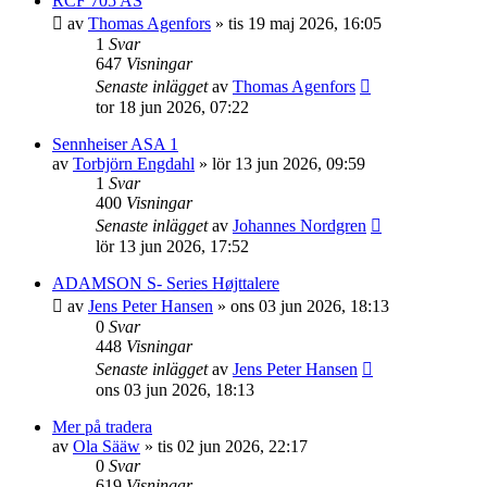
RCF 705 AS
av
Thomas Agenfors
»
tis 19 maj 2026, 16:05
1
Svar
647
Visningar
Senaste inlägget
av
Thomas Agenfors
tor 18 jun 2026, 07:22
Sennheiser ASA 1
av
Torbjörn Engdahl
»
lör 13 jun 2026, 09:59
1
Svar
400
Visningar
Senaste inlägget
av
Johannes Nordgren
lör 13 jun 2026, 17:52
ADAMSON S- Series Højttalere
av
Jens Peter Hansen
»
ons 03 jun 2026, 18:13
0
Svar
448
Visningar
Senaste inlägget
av
Jens Peter Hansen
ons 03 jun 2026, 18:13
Mer på tradera
av
Ola Sääw
»
tis 02 jun 2026, 22:17
0
Svar
619
Visningar