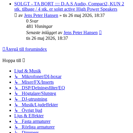
SOLGT - TA BORT :::: D.A.S Audio, Compact2, KUN 2
stk. tilbage / 4 stk. er solgt active High Power Speakers
av
Jens Peter Hansen
»
tis 26 maj 2026, 18:37
0
Svar
481
Visningar
Senaste inlägget
av
Jens Peter Hansen
tis 26 maj 2026, 18:37
Återgå till forumindex
Hoppa till
Ljud & Musik
↳ Mikrofoner/DI-boxar
↳ Mixer/FX/Inserts
↳ DSP/Delningsfilter/EQ
↳ Högtalare/Slutsteg
↳ DJ-utrustning
↳ Musik/Ljudeffekter
↳ Övrigt ljud
Ljus & Effekter
↳ Fasta armaturer
↳ Rörliga armaturer
↳ Dimmers