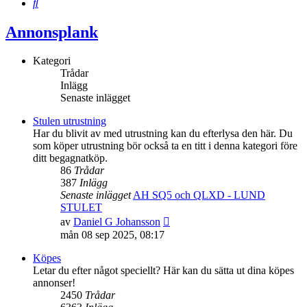
Sök
Annonsplank
Kategori
Trådar
Inlägg
Senaste inlägget
Stulen utrustning
Har du blivit av med utrustning kan du efterlysa den här. Du
som köper utrustning bör också ta en titt i denna kategori före
ditt begagnatköp.
86
Trådar
387
Inlägg
Senaste inlägget
AH SQ5 och QLXD - LUND
STULET
Gå
av
Daniel G Johansson
till
mån 08 sep 2025, 08:17
det
senaste
Köpes
inlägget
Letar du efter något speciellt? Här kan du sätta ut dina köpes
annonser!
2450
Trådar