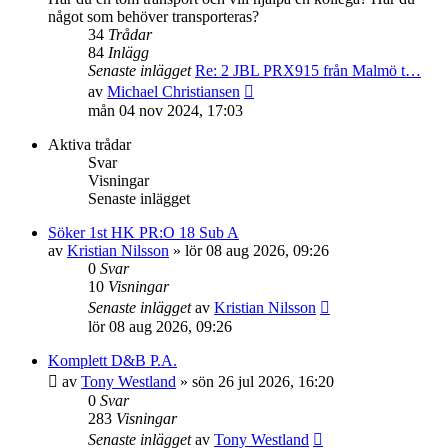
något som behöver transporteras?
34
Trådar
84
Inlägg
Senaste inlägget
Re: 2 JBL PRX915 från Malmö t…
Gå
av
Michael Christiansen
till
mån 04 nov 2024, 17:03
det
senaste
Aktiva trådar
inlägget
Svar
Visningar
Senaste inlägget
Söker 1st HK PR:O 18 Sub A
av
Kristian Nilsson
»
lör 08 aug 2026, 09:26
0
Svar
10
Visningar
Senaste inlägget
av
Kristian Nilsson
lör 08 aug 2026, 09:26
Komplett D&B P.A.
av
Tony Westland
»
sön 26 jul 2026, 16:20
0
Svar
283
Visningar
Senaste inlägget
av
Tony Westland