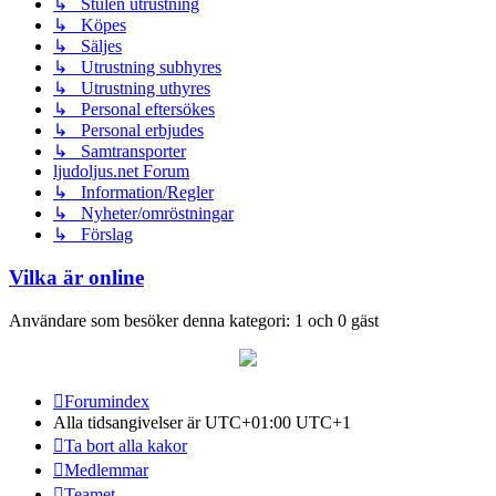
↳ Stulen utrustning
↳ Köpes
↳ Säljes
↳ Utrustning subhyres
↳ Utrustning uthyres
↳ Personal eftersökes
↳ Personal erbjudes
↳ Samtransporter
ljudoljus.net Forum
↳ Information/Regler
↳ Nyheter/omröstningar
↳ Förslag
Vilka är online
Användare som besöker denna kategori: 1 och 0 gäst
Forumindex
Alla tidsangivelser är UTC+01:00 UTC+1
Ta bort alla kakor
Medlemmar
Teamet