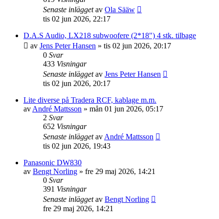
Senaste inlägget
av
Ola Sääw
tis 02 jun 2026, 22:17
D.A.S Audio, LX218 subwoofere (2*18") 4 stk. tilbage
av
Jens Peter Hansen
»
tis 02 jun 2026, 20:17
0
Svar
433
Visningar
Senaste inlägget
av
Jens Peter Hansen
tis 02 jun 2026, 20:17
Lite diverse på Tradera RCF, kablage m.m.
av
André Mattsson
»
mån 01 jun 2026, 05:17
2
Svar
652
Visningar
Senaste inlägget
av
André Mattsson
tis 02 jun 2026, 19:43
Panasonic DW830
av
Bengt Norling
»
fre 29 maj 2026, 14:21
0
Svar
391
Visningar
Senaste inlägget
av
Bengt Norling
fre 29 maj 2026, 14:21