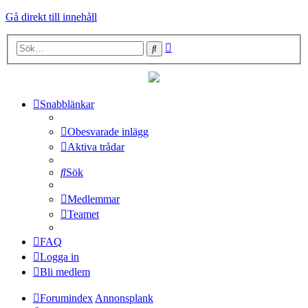
Gå direkt till innehåll
Avancerad
Sök
sökning
Snabblänkar
Obesvarade inlägg
Aktiva trådar
Sök
Medlemmar
Teamet
FAQ
Logga in
Bli medlem
Forumindex
Annonsplank