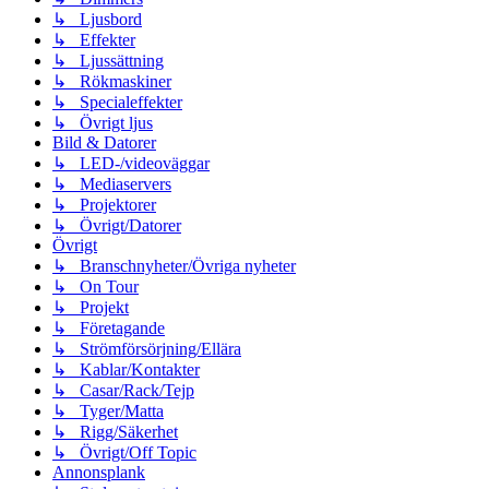
↳ Ljusbord
↳ Effekter
↳ Ljussättning
↳ Rökmaskiner
↳ Specialeffekter
↳ Övrigt ljus
Bild & Datorer
↳ LED-/videoväggar
↳ Mediaservers
↳ Projektorer
↳ Övrigt/Datorer
Övrigt
↳ Branschnyheter/Övriga nyheter
↳ On Tour
↳ Projekt
↳ Företagande
↳ Strömförsörjning/Ellära
↳ Kablar/Kontakter
↳ Casar/Rack/Tejp
↳ Tyger/Matta
↳ Rigg/Säkerhet
↳ Övrigt/Off Topic
Annonsplank