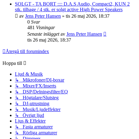
SOLGT - TA BORT :::: D.A.S Audio, Compact2, KUN 2
stk. tilbage / 4 stk. er solgt active High Power Speakers
av
Jens Peter Hansen
»
tis 26 maj 2026, 18:37
0
Svar
481
Visningar
Senaste inlägget
av
Jens Peter Hansen
tis 26 maj 2026, 18:37
Återgå till forumindex
Hoppa till
Ljud & Musik
↳ Mikrofoner/DI-boxar
↳ Mixer/FX/Inserts
↳ DSP/Delningsfilter/EQ
↳ Högtalare/Slutsteg
↳ DJ-utrustning
↳ Musik/Ljudeffekter
↳ Övrigt ljud
Ljus & Effekter
↳ Fasta armaturer
↳ Rörliga armaturer
↳ Dimmers