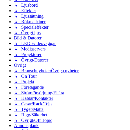
↳ Ljusbord
↳ Effekter
↳ Ljussättning
↳ Rökmaskiner
↳ Specialeffekter
↳ Övrigt ljus
Bild & Datorer
↳ LED-/videoväggar
↳ Mediaservers
↳ Projektorer
↳ Övrigt/Datorer
Övrigt
↳ Branschnyheter/Övriga nyheter
↳ On Tour
↳ Projekt
↳ Företagande
↳ Strömförsörjning/Ellära
↳ Kablar/Kontakter
↳ Casar/Rack/Tejp
↳ Tyger/Matta
↳ Rigg/Säkerhet
↳ Övrigt/Off Topic
Annonsplank