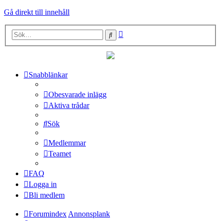
Gå direkt till innehåll
Avancerad
Sök
sökning
Snabblänkar
Obesvarade inlägg
Aktiva trådar
Sök
Medlemmar
Teamet
FAQ
Logga in
Bli medlem
Forumindex
Annonsplank