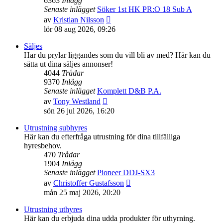
6363
Inlägg
Senaste inlägget
Söker 1st HK PR:O 18 Sub A
Gå
av
Kristian Nilsson
till
lör 08 aug 2026, 09:26
det
senaste
Säljes
inlägget
Har du prylar liggandes som du vill bli av med? Här kan du
sätta ut dina säljes annonser!
4044
Trådar
9370
Inlägg
Senaste inlägget
Komplett D&B P.A.
Gå
av
Tony Westland
till
sön 26 jul 2026, 16:20
det
senaste
Utrustning subhyres
inlägget
Här kan du efterfråga utrustning för dina tillfälliga
hyresbehov.
470
Trådar
1904
Inlägg
Senaste inlägget
Pioneer DDJ-SX3
Gå
av
Christoffer Gustafsson
till
mån 25 maj 2026, 20:20
det
senaste
Utrustning uthyres
inlägget
Här kan du erbjuda dina udda produkter för uthyrning.