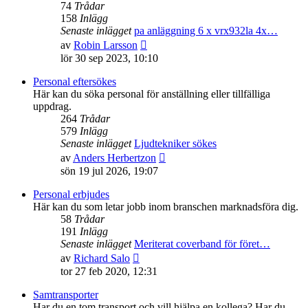
74
Trådar
158
Inlägg
Senaste inlägget
pa anläggning 6 x vrx932la 4x…
Gå
av
Robin Larsson
till
lör 30 sep 2023, 10:10
det
senaste
Personal eftersökes
inlägget
Här kan du söka personal för anställning eller tillfälliga
uppdrag.
264
Trådar
579
Inlägg
Senaste inlägget
Ljudtekniker sökes
Gå
av
Anders Herbertzon
till
sön 19 jul 2026, 19:07
det
senaste
Personal erbjudes
inlägget
Här kan du som letar jobb inom branschen marknadsföra dig.
58
Trådar
191
Inlägg
Senaste inlägget
Meriterat coverband för föret…
Gå
av
Richard Salo
till
tor 27 feb 2020, 12:31
det
senaste
Samtransporter
inlägget
Har du en tom transport och vill hjälpa en kollega? Har du