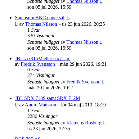
Senaste inlägget
av
Thomas Nilsson
sön 05 jul 2026, 15:59
Santosom BNC panel säljes
av
Thomas Nilsson
»
tis 23 jun 2026, 20:35
1
Svar
330
Visningar
Senaste inlägget
av
Thomas Nilsson
sön 05 jul 2026, 15:59
JBL vrx915M eller srx712m
av
Fredrik Svensson
»
mån 29 jun 2026, 19:21
0
Svar
274
Visningar
Senaste inlägget
av
Fredrik Svensson
mån 29 jun 2026, 19:21
JBL SRX 718S samt SRX 712M
av
André Mattsson
»
lör 04 maj 2019, 18:19
1
Svar
2286
Visningar
Senaste inlägget
av
Klemens Rosberg
tis 23 jun 2026, 22:35