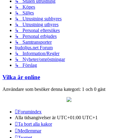
↳ Stulen utrustning
↳ Köpes
↳ Säljes
↳ Utrustning subhyres
↳ Utrustning uthyres
↳ Personal eftersökes
↳ Personal erbjudes
↳ Samtransporter
ljudoljus.net Forum
↳ Information/Regler
↳ Nyheter/omröstningar
↳ Förslag
Vilka är online
Användare som besöker denna kategori: 1 och 0 gäst
Forumindex
Alla tidsangivelser är UTC+01:00 UTC+1
Ta bort alla kakor
Medlemmar
Teamet