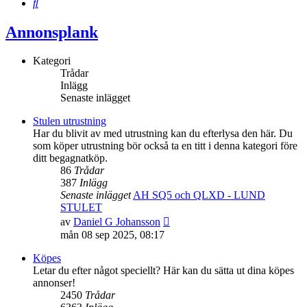
Sök
Annonsplank
Kategori
Trådar
Inlägg
Senaste inlägget
Stulen utrustning
Har du blivit av med utrustning kan du efterlysa den här. Du
som köper utrustning bör också ta en titt i denna kategori före
ditt begagnatköp.
86
Trådar
387
Inlägg
Senaste inlägget
AH SQ5 och QLXD - LUND
STULET
Gå
av
Daniel G Johansson
till
mån 08 sep 2025, 08:17
det
senaste
Köpes
inlägget
Letar du efter något speciellt? Här kan du sätta ut dina köpes
annonser!
2450
Trådar