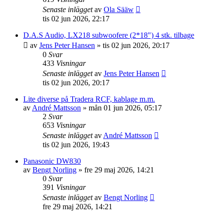
Senaste inlägget
av
Ola Sääw
tis 02 jun 2026, 22:17
D.A.S Audio, LX218 subwoofere (2*18") 4 stk. tilbage
av
Jens Peter Hansen
»
tis 02 jun 2026, 20:17
0
Svar
433
Visningar
Senaste inlägget
av
Jens Peter Hansen
tis 02 jun 2026, 20:17
Lite diverse på Tradera RCF, kablage m.m.
av
André Mattsson
»
mån 01 jun 2026, 05:17
2
Svar
653
Visningar
Senaste inlägget
av
André Mattsson
tis 02 jun 2026, 19:43
Panasonic DW830
av
Bengt Norling
»
fre 29 maj 2026, 14:21
0
Svar
391
Visningar
Senaste inlägget
av
Bengt Norling
fre 29 maj 2026, 14:21