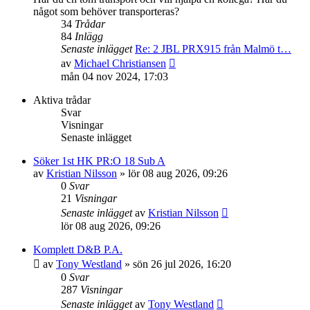
något som behöver transporteras?
34
Trådar
84
Inlägg
Senaste inlägget
Re: 2 JBL PRX915 från Malmö t…
Gå
av
Michael Christiansen
till
mån 04 nov 2024, 17:03
det
senaste
Aktiva trådar
inlägget
Svar
Visningar
Senaste inlägget
Söker 1st HK PR:O 18 Sub A
av
Kristian Nilsson
»
lör 08 aug 2026, 09:26
0
Svar
21
Visningar
Senaste inlägget
av
Kristian Nilsson
lör 08 aug 2026, 09:26
Komplett D&B P.A.
av
Tony Westland
»
sön 26 jul 2026, 16:20
0
Svar
287
Visningar
Senaste inlägget
av
Tony Westland