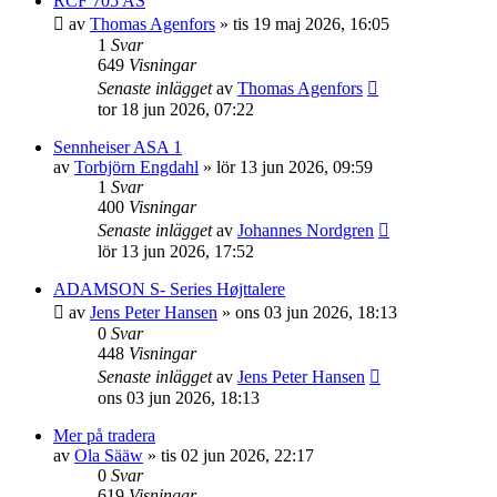
RCF 705 AS
av
Thomas Agenfors
»
tis 19 maj 2026, 16:05
1
Svar
649
Visningar
Senaste inlägget
av
Thomas Agenfors
tor 18 jun 2026, 07:22
Sennheiser ASA 1
av
Torbjörn Engdahl
»
lör 13 jun 2026, 09:59
1
Svar
400
Visningar
Senaste inlägget
av
Johannes Nordgren
lör 13 jun 2026, 17:52
ADAMSON S- Series Højttalere
av
Jens Peter Hansen
»
ons 03 jun 2026, 18:13
0
Svar
448
Visningar
Senaste inlägget
av
Jens Peter Hansen
ons 03 jun 2026, 18:13
Mer på tradera
av
Ola Sääw
»
tis 02 jun 2026, 22:17
0
Svar
619
Visningar