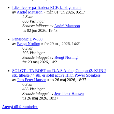
Lite diverse på Tradera RCF, kablage m.m.
av
André Mattsson
»
mån 01 jun 2026, 05:17
2
Svar
680
Visningar
Senaste inlägget
av
André Mattsson
tis 02 jun 2026, 19:43
Panasonic DW830
av
Bengt Norling
»
fre 29 maj 2026, 14:21
0
Svar
393
Visningar
Senaste inlägget
av
Bengt Norling
fre 29 maj 2026, 14:21
SOLGT - TA BORT :::: D.A.S Audio, Compact2, KUN 2
stk. tilbage / 4 stk. er solgt active High Power Speakers
av
Jens Peter Hansen
»
tis 26 maj 2026, 18:37
0
Svar
488
Visningar
Senaste inlägget
av
Jens Peter Hansen
tis 26 maj 2026, 18:37
Återgå till forumindex