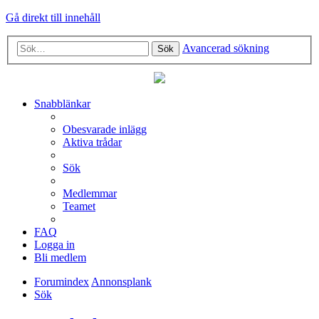
Gå direkt till innehåll
Avancerad sökning
Sök
Snabblänkar
Obesvarade inlägg
Aktiva trådar
Sök
Medlemmar
Teamet
FAQ
Logga in
Bli medlem
Forumindex
Annonsplank
Sök