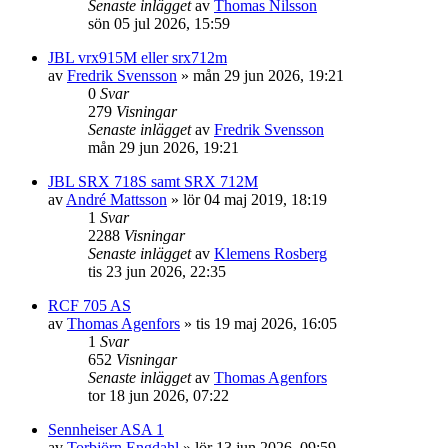
Senaste inlägget
av
Thomas Nilsson
sön 05 jul 2026, 15:59
JBL vrx915M eller srx712m
av
Fredrik Svensson
»
mån 29 jun 2026, 19:21
0
Svar
279
Visningar
Senaste inlägget
av
Fredrik Svensson
mån 29 jun 2026, 19:21
JBL SRX 718S samt SRX 712M
av
André Mattsson
»
lör 04 maj 2019, 18:19
1
Svar
2288
Visningar
Senaste inlägget
av
Klemens Rosberg
tis 23 jun 2026, 22:35
RCF 705 AS
av
Thomas Agenfors
»
tis 19 maj 2026, 16:05
1
Svar
652
Visningar
Senaste inlägget
av
Thomas Agenfors
tor 18 jun 2026, 07:22
Sennheiser ASA 1
av
Torbjörn Engdahl
»
lör 13 jun 2026, 09:59