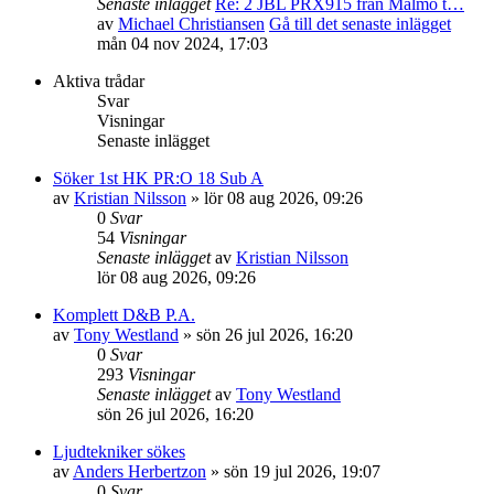
Senaste inlägget
Re: 2 JBL PRX915 från Malmö t…
av
Michael Christiansen
Gå till det senaste inlägget
mån 04 nov 2024, 17:03
Aktiva trådar
Svar
Visningar
Senaste inlägget
Söker 1st HK PR:O 18 Sub A
av
Kristian Nilsson
»
lör 08 aug 2026, 09:26
0
Svar
54
Visningar
Senaste inlägget
av
Kristian Nilsson
lör 08 aug 2026, 09:26
Komplett D&B P.A.
av
Tony Westland
»
sön 26 jul 2026, 16:20
0
Svar
293
Visningar
Senaste inlägget
av
Tony Westland
sön 26 jul 2026, 16:20
Ljudtekniker sökes
av
Anders Herbertzon
»
sön 19 jul 2026, 19:07
0
Svar