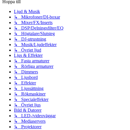
Hoppa till
Ljud & Musik
↳ Mikrofoner/DI-boxar
↳ Mixer/FX/Inserts
↳ DSP/Delningsfilter/EQ
↳ Högtalare/Slutsteg
↳ DJ-utrustning
↳ Musik/Ljudeffekter
↳ Övrigt ljud
Ljus & Effekter
↳ Fasta armaturer
↳ Rörliga armaturer
↳ Dimmers
↳ Ljusbord
↳ Effekter
↳ Ljussättning
↳ Rökmaskiner
↳ Specialeffekter
↳ Övrigt ljus
Bild & Datorer
↳ LED-/videoväggar
↳ Mediaservers
↳ Projektorer