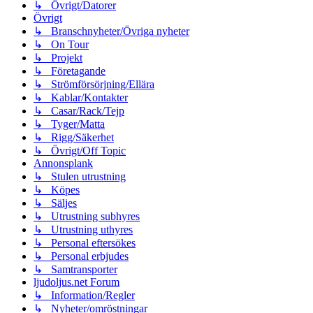
↳ Övrigt/Datorer
Övrigt
↳ Branschnyheter/Övriga nyheter
↳ On Tour
↳ Projekt
↳ Företagande
↳ Strömförsörjning/Ellära
↳ Kablar/Kontakter
↳ Casar/Rack/Tejp
↳ Tyger/Matta
↳ Rigg/Säkerhet
↳ Övrigt/Off Topic
Annonsplank
↳ Stulen utrustning
↳ Köpes
↳ Säljes
↳ Utrustning subhyres
↳ Utrustning uthyres
↳ Personal eftersökes
↳ Personal erbjudes
↳ Samtransporter
ljudoljus.net Forum
↳ Information/Regler
↳ Nyheter/omröstningar