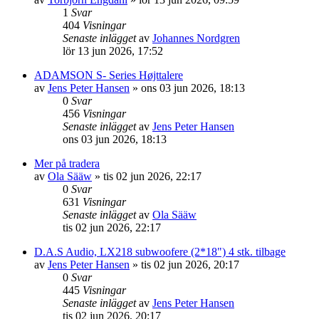
1
Svar
404
Visningar
Senaste inlägget
av
Johannes Nordgren
lör 13 jun 2026, 17:52
ADAMSON S- Series Højttalere
av
Jens Peter Hansen
»
ons 03 jun 2026, 18:13
0
Svar
456
Visningar
Senaste inlägget
av
Jens Peter Hansen
ons 03 jun 2026, 18:13
Mer på tradera
av
Ola Sääw
»
tis 02 jun 2026, 22:17
0
Svar
631
Visningar
Senaste inlägget
av
Ola Sääw
tis 02 jun 2026, 22:17
D.A.S Audio, LX218 subwoofere (2*18") 4 stk. tilbage
av
Jens Peter Hansen
»
tis 02 jun 2026, 20:17
0
Svar
445
Visningar
Senaste inlägget
av
Jens Peter Hansen
tis 02 jun 2026, 20:17