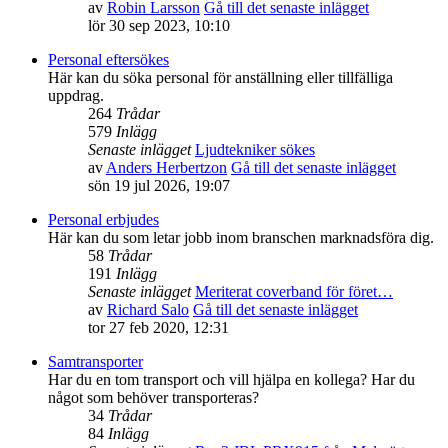
av
Robin Larsson
Gå till det senaste inlägget
lör 30 sep 2023, 10:10
Personal eftersökes
Här kan du söka personal för anställning eller tillfälliga
uppdrag.
264
Trådar
579
Inlägg
Senaste inlägget
Ljudtekniker sökes
av
Anders Herbertzon
Gå till det senaste inlägget
sön 19 jul 2026, 19:07
Personal erbjudes
Här kan du som letar jobb inom branschen marknadsföra dig.
58
Trådar
191
Inlägg
Senaste inlägget
Meriterat coverband för föret…
av
Richard Salo
Gå till det senaste inlägget
tor 27 feb 2020, 12:31
Samtransporter
Har du en tom transport och vill hjälpa en kollega? Har du
något som behöver transporteras?
34
Trådar
84
Inlägg