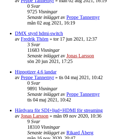
av
Peppe Tannemyr
»
mån 02 aug 2021, 16:19
0
Svar
9725
Visningar
Senaste inlägget
av
Peppe Tannemyr
mån 02 aug 2021, 16:19
DMX styrd hdmi-switch
av
Fredrik Thörn
»
tor 17 jun 2021, 12:37
3
Svar
11683
Visningar
Senaste inlägget
av
Jonas Larsson
sön 20 jun 2021, 17:25
Hippotizer 4.6 landar
av
Peppe Tannemyr
»
tis 04 maj 2021, 10:42
0
Svar
9891
Visningar
Senaste inlägget
av
Peppe Tannemyr
tis 04 maj 2021, 10:42
Hårdvara för SDI+ljud+HDMI för streaming
av
Jonas Larsson
»
mån 09 nov 2020, 10:36
9
Svar
18310
Visningar
Senaste inlägget
av
Rikard Åberg
mån 16 nov 2020, 20:47