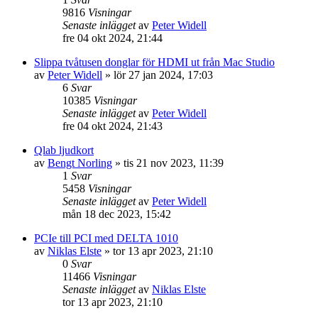
9816
Visningar
Senaste inlägget
av
Peter Widell
fre 04 okt 2024, 21:44
Slippa tvåtusen donglar för HDMI ut från Mac Studio
av
Peter Widell
»
lör 27 jan 2024, 17:03
6
Svar
10385
Visningar
Senaste inlägget
av
Peter Widell
fre 04 okt 2024, 21:43
Qlab ljudkort
av
Bengt Norling
»
tis 21 nov 2023, 11:39
1
Svar
5458
Visningar
Senaste inlägget
av
Peter Widell
mån 18 dec 2023, 15:42
PCIe till PCI med DELTA 1010
av
Niklas Elste
»
tor 13 apr 2023, 21:10
0
Svar
11466
Visningar
Senaste inlägget
av
Niklas Elste
tor 13 apr 2023, 21:10