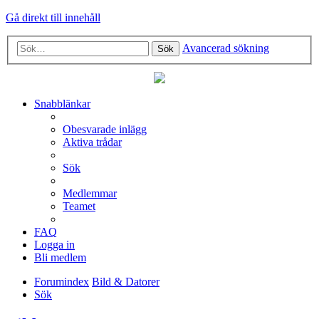
Gå direkt till innehåll
Avancerad sökning
Sök
Snabblänkar
Obesvarade inlägg
Aktiva trådar
Sök
Medlemmar
Teamet
FAQ
Logga in
Bli medlem
Forumindex
Bild & Datorer
Sök