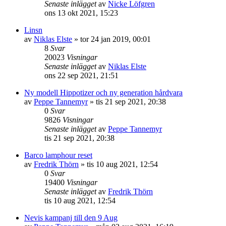
Senaste inlägget
av
Nicke Löfgren
ons 13 okt 2021, 15:23
Linsn
av
Niklas Elste
»
tor 24 jan 2019, 00:01
8
Svar
20023
Visningar
Senaste inlägget
av
Niklas Elste
ons 22 sep 2021, 21:51
Ny modell Hippotizer och ny generation hårdvara
av
Peppe Tannemyr
»
tis 21 sep 2021, 20:38
0
Svar
9826
Visningar
Senaste inlägget
av
Peppe Tannemyr
tis 21 sep 2021, 20:38
Barco lamphour reset
av
Fredrik Thörn
»
tis 10 aug 2021, 12:54
0
Svar
19400
Visningar
Senaste inlägget
av
Fredrik Thörn
tis 10 aug 2021, 12:54
Nevis kampanj till den 9 Aug