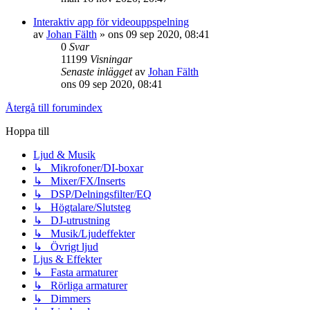
Interaktiv app för videouppspelning
av
Johan Fälth
»
ons 09 sep 2020, 08:41
0
Svar
11199
Visningar
Senaste inlägget
av
Johan Fälth
ons 09 sep 2020, 08:41
Återgå till forumindex
Hoppa till
Ljud & Musik
↳ Mikrofoner/DI-boxar
↳ Mixer/FX/Inserts
↳ DSP/Delningsfilter/EQ
↳ Högtalare/Slutsteg
↳ DJ-utrustning
↳ Musik/Ljudeffekter
↳ Övrigt ljud
Ljus & Effekter
↳ Fasta armaturer
↳ Rörliga armaturer
↳ Dimmers