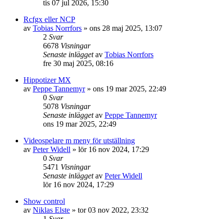
tis 07 jul 2026, 15:30
Rcfgx eller NCP
av
Tobias Norrfors
»
ons 28 maj 2025, 13:07
2
Svar
6678
Visningar
Senaste inlägget
av
Tobias Norrfors
fre 30 maj 2025, 08:16
Hippotizer MX
av
Peppe Tannemyr
»
ons 19 mar 2025, 22:49
0
Svar
5078
Visningar
Senaste inlägget
av
Peppe Tannemyr
ons 19 mar 2025, 22:49
Videospelare m meny för utställning
av
Peter Widell
»
lör 16 nov 2024, 17:29
0
Svar
5471
Visningar
Senaste inlägget
av
Peter Widell
lör 16 nov 2024, 17:29
Show control
av
Niklas Elste
»
tor 03 nov 2022, 23:32
1
Svar