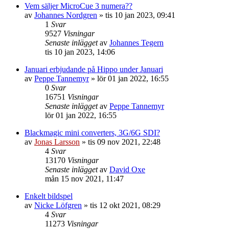
Vem säljer MicroCue 3 numera??
av
Johannes Nordgren
»
tis 10 jan 2023, 09:41
1
Svar
9527
Visningar
Senaste inlägget
av
Johannes Tegern
tis 10 jan 2023, 14:06
Januari erbjudande på Hippo under Januari
av
Peppe Tannemyr
»
lör 01 jan 2022, 16:55
0
Svar
16751
Visningar
Senaste inlägget
av
Peppe Tannemyr
lör 01 jan 2022, 16:55
Blackmagic mini converters, 3G/6G SDI?
av
Jonas Larsson
»
tis 09 nov 2021, 22:48
4
Svar
13170
Visningar
Senaste inlägget
av
David Oxe
mån 15 nov 2021, 11:47
Enkelt bildspel
av
Nicke Löfgren
»
tis 12 okt 2021, 08:29
4
Svar
11273
Visningar