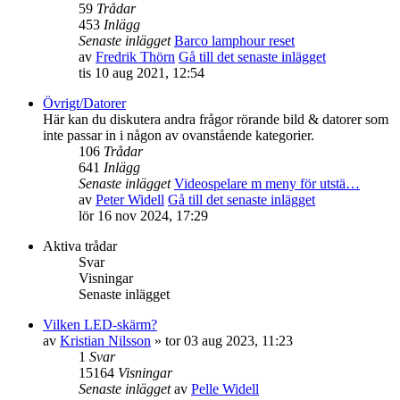
59
Trådar
453
Inlägg
Senaste inlägget
Barco lamphour reset
av
Fredrik Thörn
Gå till det senaste inlägget
tis 10 aug 2021, 12:54
Övrigt/Datorer
Här kan du diskutera andra frågor rörande bild & datorer som
inte passar in i någon av ovanstående kategorier.
106
Trådar
641
Inlägg
Senaste inlägget
Videospelare m meny för utstä…
av
Peter Widell
Gå till det senaste inlägget
lör 16 nov 2024, 17:29
Aktiva trådar
Svar
Visningar
Senaste inlägget
Vilken LED-skärm?
av
Kristian Nilsson
»
tor 03 aug 2023, 11:23
1
Svar
15164
Visningar
Senaste inlägget
av
Pelle Widell