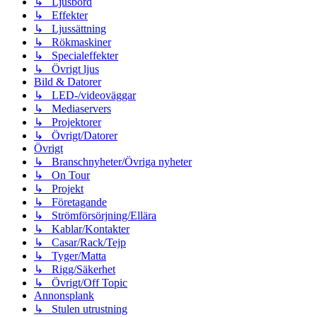
↳ Ljusbord
↳ Effekter
↳ Ljussättning
↳ Rökmaskiner
↳ Specialeffekter
↳ Övrigt ljus
Bild & Datorer
↳ LED-/videoväggar
↳ Mediaservers
↳ Projektorer
↳ Övrigt/Datorer
Övrigt
↳ Branschnyheter/Övriga nyheter
↳ On Tour
↳ Projekt
↳ Företagande
↳ Strömförsörjning/Ellära
↳ Kablar/Kontakter
↳ Casar/Rack/Tejp
↳ Tyger/Matta
↳ Rigg/Säkerhet
↳ Övrigt/Off Topic
Annonsplank
↳ Stulen utrustning