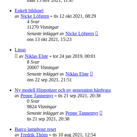
mån 15 nov 2021, 11:47
Enkelt bildspel
av
Nicke Löfgren
»
tis 12 okt 2021, 08:29
4
Svar
11270
Visningar
Senaste inlägget
av
Nicke Löfgren
ons 13 okt 2021, 15:23
Linsn
av
Niklas Elste
»
tor 24 jan 2019, 00:01
8
Svar
20007
Visningar
Senaste inlägget
av
Niklas Elste
ons 22 sep 2021, 21:51
Ny modell Hippotizer och ny generation hårdvara
av
Peppe Tannemyr
»
tis 21 sep 2021, 20:38
0
Svar
9824
Visningar
Senaste inlägget
av
Peppe Tannemyr
tis 21 sep 2021, 20:38
Barco lamphour reset
av
Fredrik Thörn
»
tis 10 aug 2021, 12:54