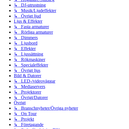
↳ DJ-utrustning
↳ Musik/Ljudeffekter
↳ Övrigt ljud
Ljus & Effekter
↳ Fasta armaturer
↳ Rörliga armaturer
↳ Dimmers
↳ Ljusbord
↳ Effekter
↳ Ljussättning
↳ Rökmaskiner
↳ Specialeffekter
↳ Övrigt ljus
Bild & Datorer
↳ LED-/videoväggar
↳ Mediaservers
↳ Projektorer
↳ Övrigt/Datorer
Övrigt
↳ Branschnyheter/Övriga nyheter
↳ On Tour
↳ Projekt
↳ Företagande