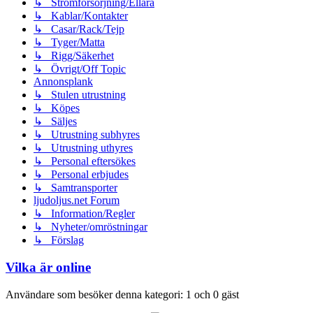
↳ Strömförsörjning/Ellära
↳ Kablar/Kontakter
↳ Casar/Rack/Tejp
↳ Tyger/Matta
↳ Rigg/Säkerhet
↳ Övrigt/Off Topic
Annonsplank
↳ Stulen utrustning
↳ Köpes
↳ Säljes
↳ Utrustning subhyres
↳ Utrustning uthyres
↳ Personal eftersökes
↳ Personal erbjudes
↳ Samtransporter
ljudoljus.net Forum
↳ Information/Regler
↳ Nyheter/omröstningar
↳ Förslag
Vilka är online
Användare som besöker denna kategori: 1 och 0 gäst