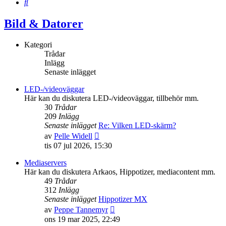
Sök
Bild & Datorer
Kategori
Trådar
Inlägg
Senaste inlägget
LED-/videoväggar
Här kan du diskutera LED-/videoväggar, tillbehör mm.
30
Trådar
209
Inlägg
Senaste inlägget
Re: Vilken LED-skärm?
Gå
av
Pelle Widell
till
tis 07 jul 2026, 15:30
det
senaste
Mediaservers
inlägget
Här kan du diskutera Arkaos, Hippotizer, mediacontent mm.
49
Trådar
312
Inlägg
Senaste inlägget
Hippotizer MX
Gå
av
Peppe Tannemyr
till
ons 19 mar 2025, 22:49
det